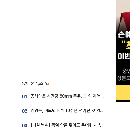
많이 본 뉴스
동해안은 시간당 80㎜ 폭우, 그 외 지역은 폭염…‘극과 극 날씨’
01
임영웅, 어느덧 데뷔 10주년⋯"가진 것 없던 시절, 내 앞엔 20명의 팬뿐"
02
[내일 날씨] 폭염 한풀 꺾여도 무더위 계속⋯동해안 이틀 연속 비
03