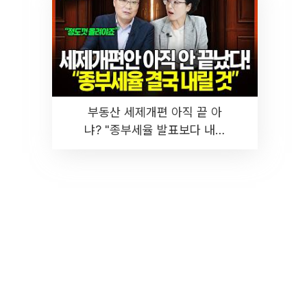
부동산 세제개편 아직 끝 아
냐? "종부세율 발표보다 내릴
것" 장기거주·양도세 전망 I 집
땅지성 I 김인만, 진미윤