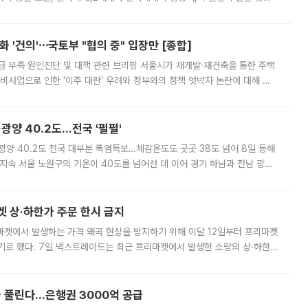
리는 공연장. 응원봉만큼이나 눈에 띄는 게 있습니다. 공연이 시작되기
 '건의'⋯국토부 "협의 중" 입장만 [종합]
급 부족 원인진단 및 대책 관련 브리핑 서울시가 재개발·재건축을 통한 주택
비사업으로 인한 '이주 대란' 우려와 정부와의 정책 엇박자 논란에 대해 정
실장은 2031년까지 31만 가구 착공 목표에 차질이 없다는 입장이나,
·광양 40.2도…전국 '펄펄'
·광양 40.2도 전국 대부분 폭염특보…체감온도도 곳곳 38도 넘어 8일 동해
지속 서울 노원구의 기온이 40도를 넘어선 데 이어 경기 하남과 전남 광양
. 전국 대부분 지역에 폭염특보가 내려진 가운데 곳곳에서 39~40도 안팎
켓 상·하한가 주문 한시 금지
마켓에서 발생하는 가격 왜곡 현상을 방지하기 위해 이달 12일부터 프리마켓
기로 했다. 7일 넥스트레이드는 최근 프리마켓에서 발생한 소량의 상·하한
, 주문 오류로 인한 가격 급등락을 최소화하기 위한 비상 대응방안을 발표
 풀린다…은행권 3000억 공급