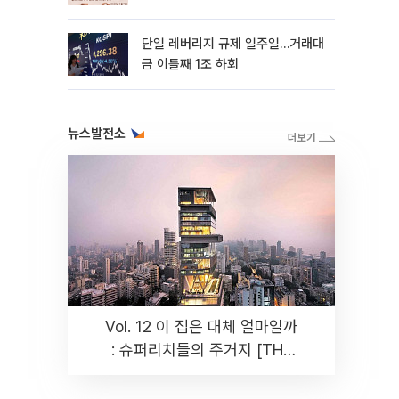
까지 튼튼”
단일 레버리지 규제 일주일…거래대
금 이틀째 1조 하회
뉴스발전소
Vol. 12 이 집은 대체 얼마일까
: 슈퍼리치들의 주거지 [THE
RARE]