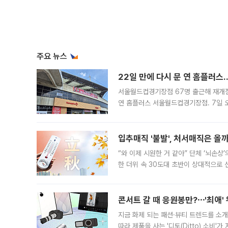
주요 뉴스
22일 만에 다시 문 연 홈플러스
서울월드컵경기장점 67명 출근해 재개점 
연 홈플러스 서울월드컵경기장점. 7일 
우유, 과일 같은 신선식품이 차근차근 자
입추매직 '불발', 처서매직은 올
“와 이제 시원한 거 같아” 단체 ‘뇌손상
한 더위 속 30도대 초반이 상대적으로
지역에 있었습니다. 7월 말에는 서풍과
콘서트 갈 때 응원봉만?⋯'최애'
지금 화제 되는 패션·뷰티 트렌드를 소개
따라 제품을 사는 '디토(Ditto) 소비