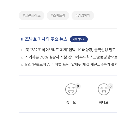
#그린플러스
#스마트팜
#영업이익
조남호 기자의 주요 뉴스
자세히보기
美 ‘232조 하이브리드 제재’ 임박…K-태양광, 불확실성 털고
자기자본 70% 철강사 지분 산 크라우드웍스…‘공동경영’으로 
E8, ‘온톨로지 AI·디지털 트윈’ 앞세워 체질 개선… 4분기 
0
0
좋아요
화나요