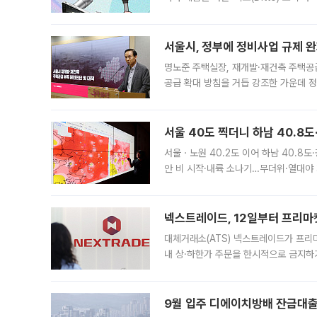
어디일까요? 아이돌 콘서트 시작을 기다
서울시, 정부에 정비사업 규제 완화
명노준 주택실장, 재개발·재건축 주택공
공급 확대 방침을 거듭 강조한 가운데 정
면 반박하고 나섰다. 명노준 서울시 주택
서울 40도 찍더니 하남 40.8도
서울ㆍ노원 40.2도 이어 하남 40.8도
안 비 시작·내륙 소나기…무더위·열대야 
에서도 40도를 웃도는 기온이 관측됐다
의 극심한
넥스트레이드, 12일부터 프리마
대체거래소(ATS) 넥스트레이드가 프리
내 상·하한가 주문을 한시적으로 금지하
가 체결 사례와 관련해 설명자료를 내고
9월 입주 디에이치방배 잔금대출