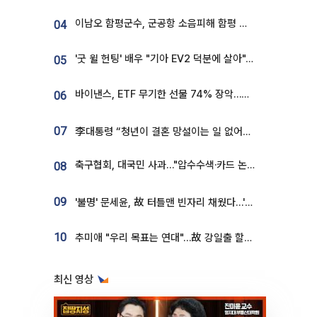
이남오 함평군수, 군공항 소음피해 함평 보상 요구
04
'굿 윌 헌팅' 배우 "기아 EV2 덕분에 살아"…교통사고 후 안전성 극찬
05
바이낸스, ETF 무기한 선물 74% 장악…한국 레버리지 ETF 거래 급증 [e가상자산]
06
07
李대통령 “청년이 결혼 망설이는 일 없어야...제도상 불이익 조사”
축구협회, 대국민 사과…"압수수색·카드 논란 사죄, 강도 높은 쇄신"
08
09
'불명' 문세윤, 故 터틀맨 빈자리 채웠다…'거북이' 눈물의 최종 우승
10
추미애 "우리 목표는 연대"…故 강일출 할머니 흉상 제막
최신 영상