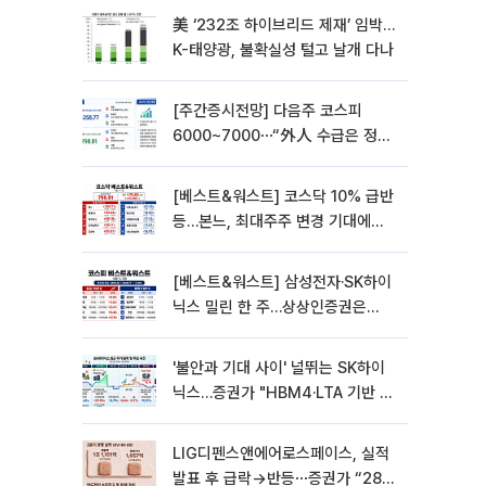
美 ‘232조 하이브리드 제재’ 임박…
K-태양광, 불확실성 털고 날개 다나
[주간증시전망] 다음주 코스피
6000~7000⋯“外人 수급은 정책
이 변수”
[베스트&워스트] 코스닥 10% 급반
등…본느, 최대주주 변경 기대에
270% 폭등
[베스트&워스트] 삼성전자·SK하이
닉스 밀린 한 주…상상인증권은
85% 급등
'불안과 기대 사이' 널뛰는 SK하이
닉스…증권가 "HBM4·LTA 기반 펀
터멘털 견고"
LIG디펜스앤에어로스페이스, 실적
발표 후 급락→반등⋯증권가 “28년