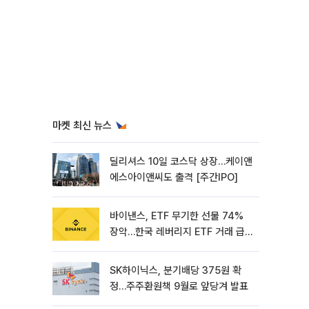
마켓 최신 뉴스
딜리셔스 10일 코스닥 상장…케이앤
에스아이앤씨도 출격 [주간IPO]
바이낸스, ETF 무기한 선물 74%
장악…한국 레버리지 ETF 거래 급
증 [e가상자산]
SK하이닉스, 분기배당 375원 확
정…주주환원책 9월로 앞당겨 발표