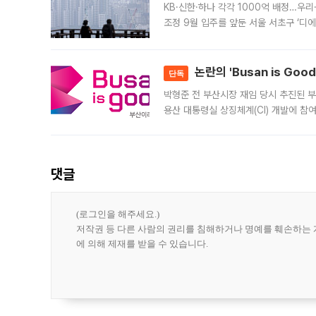
KB·신한·하나 각각 1000억 배정…우
조정 9월 입주를 앞둔 서울 서초구 ‘디
은행과 NH농협은행도 대출 취급을 검토
민은행
논란의 'Busan is Go
단독
박형준 전 부산시장 재임 당시 추진된 부산
용산 대통령실 상징체계(CI) 개발에 참
도시브랜드 사업이 공개 이후 시민 공감
댓글