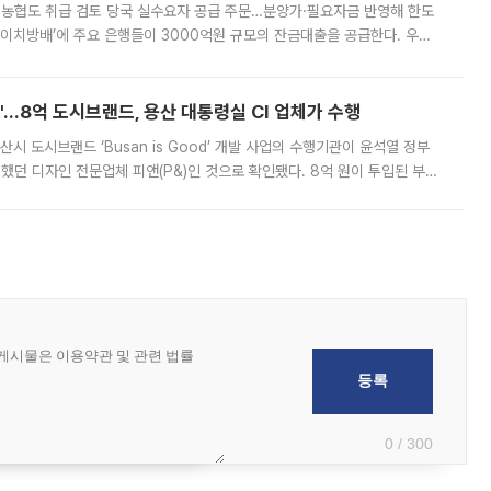
리·농협도 취급 검토 당국 실수요자 공급 주문…분양가·필요자금 반영해 한도
에이치방배’에 주요 은행들이 3000억원 규모의 잔금대출을 공급한다. 우리
하고 있어 향후 공급 규모가 늘어날 전망이다. 7일 금융권에 따르면 KB국
od'…8억 도시브랜드, 용산 대통령실 CI 업체가 수행
시 도시브랜드 ‘Busan is Good’ 개발 사업의 수행기관이 윤석열 정부
여했던 디자인 전문업체 피앤(P&)인 것으로 확인됐다. 8억 원이 투입된 부산
 부족과 디자인 정체성 논란에 휩싸였던 만큼, 사업 선정 과정과 결과물에
0 / 300