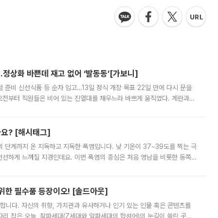
…정상화 바쁜데 재고 없어 ‘발동동’[가보니]
준비 신선식품 등 순차 입고…13일 정식 개장 목표 22일 만에 다시 문을
오전부터 직원들은 비어 있는 진열대를 채우느라 바쁘게 움직였다. 계란과
리를 잡기 시작했지만, 매장 곳곳엔 여전히 텅 빈 매대가 먼저 눈에 들어왔
까요? [해시태그]
’의 단계까지 온 지독하고 지독한 폭염입니다. 낮 기온이 37~39도를 찍는 극
 선선하게 느껴질 지경인데요. 이번 폭염의 중심은 처음 영남을 비롯한 동쪽
 북서풍이 산맥을 넘어 영남 쪽으로 내려오면서 뜨겁고 건조해졌는데요.
 위한 필수품 등장이오! [솔드아웃]
합니다. 자신의 취향, 가치관과 유사하거나 인기 있는 인물 혹은 콘텐츠를
'가 자리 잡은 오늘, 잘파세대(Z세대와 알파세대의 합성어)의 눈길이 쏠린 곳은