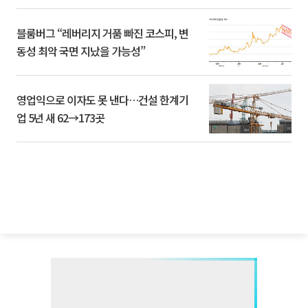
블룸버그 “레버리지 거품 빠진 코스피, 변
동성 최악 국면 지났을 가능성”
영업익으로 이자도 못 낸다…건설 한계기
업 5년 새 62→173곳