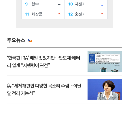
주요뉴스
‘한국판 IRA’ 베일 벗었지만…반도체·배터
리 업계 “시행령이 관건”
與 “세제개편안 다양한 목소리 수렴…이달
말 정리 가능성”