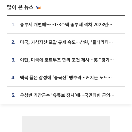
많이 본 뉴스
종부세 개편에도…1·3주택 종부세 격차 2028년부터 확대
1.
미국, 가상자산 포괄 규제 속도…상원, ‘클래리티법’ 9월 절차투표 추진
2.
이란, 미국에 호르무즈 합의 조건 제시…美 “경기 아직 안 끝나” [종합]
3.
맥북 품은 삼성에 ‘중국산’ 맹추격⋯커지는 노트북 OLED 시장
4.
우성빈 기장군수 ‘유튜브 정치’에…국민의힘 군의원들 집단 반발
5.