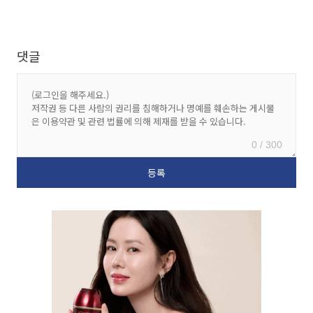
댓글
0 / 300