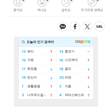
좋아요
화나요
슬퍼요
추가취재 원해요