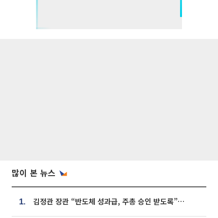
많이 본 뉴스
김정관 장관 “반도체 성과급, 주총 승인 받도록”…상법·자본시장법 개정 시사
1.