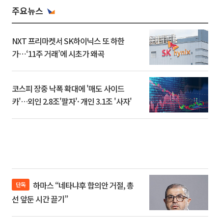
주요뉴스
NXT 프리마켓서 SK하이닉스 또 하한
가⋯‘11주 거래’에 시초가 왜곡
코스피 장중 낙폭 확대에 '매도 사이드
카'…외인 2.8조'팔자'· 개인 3.1조 '사자'
하마스 “네타냐후 합의안 거절, 총
단독
선 앞둔 시간 끌기”