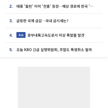
태풍 '돌핀' 이어 '찬홈' 등장…예상 경로에 한국 '한숨'
2.
급등한 국제 금값…국내 금시세는?
3.
중부내륙고속도로서 미상 폭발물 발견
속보
4.
오늘 KBO 긴급 실행위원회, 주말도 폭염취소 될까
5.