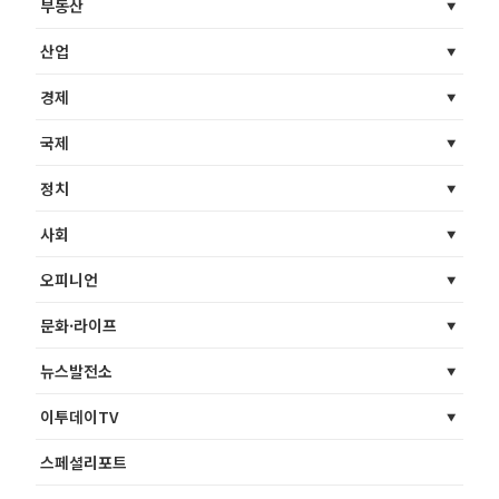
부동산
산업
경제
국제
정치
사회
오피니언
문화·라이프
뉴스발전소
이투데이TV
스페셜리포트