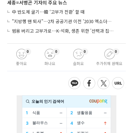
세종=서병곤 기자의 주요 뉴스
中 반도체 굴기⋯韓 ‘고부가 전환’ 할 때
"지방행 땐 퇴사"⋯2차 공공기관 이전 '2030 엑소더스' 뇌관
범용 버리고 고부가로⋯K-석화, 생존 위한 '선택과 집중'
0
0
0
0
좋아요
화나요
슬퍼요
추가취재 원해요