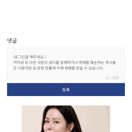
댓글
0 / 300