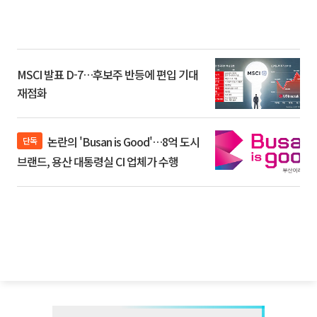
MSCI 발표 D-7…후보주 반등에 편입 기대
재점화
논란의 'Busan is Good'…8억 도시
단독
브랜드, 용산 대통령실 CI 업체가 수행