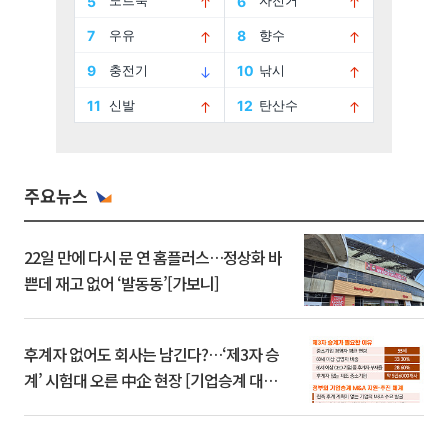
주요뉴스
22일 만에 다시 문 연 홈플러스…정상화 바
쁜데 재고 없어 ‘발동동’[가보니]
후계자 없어도 회사는 남긴다?…‘제3자 승
계’ 시험대 오른 中企 현장 [기업승계 대전
환]