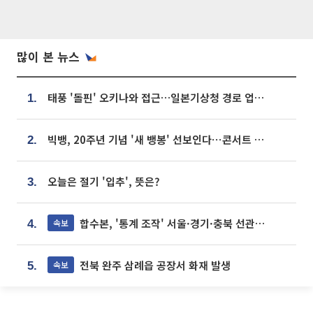
많이 본 뉴스
태풍 '돌핀' 오키나와 접근…일본기상청 경로 업데이트
1.
빅뱅, 20주년 기념 '새 뱅봉' 선보인다⋯콘서트 앞두고 팝업 개최
2.
오늘은 절기 '입추', 뜻은?
3.
합수본, '통계 조작' 서울·경기·충북 선관위 등 추가 압수수색
속보
4.
전북 완주 삼례읍 공장서 화재 발생
속보
5.