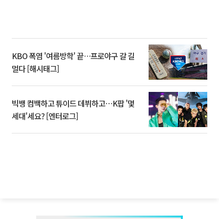
KBO 폭염 '여름방학' 끝…프로야구 갈 길
멀다 [해시태그]
빅뱅 컴백하고 튜이드 데뷔하고⋯K팝 '몇
세대'세요? [엔터로그]