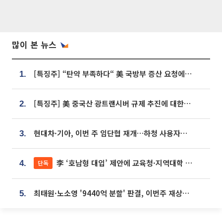
많이 본 뉴스
[특징주] “탄약 부족하다“ 美 국방부 증산 요청에⋯국내 방산주 급등세
1.
[특징주] 美 중국산 광트랜시버 규제 추진에 대한광통신 등 광통신株 강세
2.
현대차·기아, 이번 주 임단협 재개…하청 사용자성 재심도 ‘변수’
3.
李 ‘호남형 대입’ 제안에 교육청·지역대학 서·논술형 입시 연계 '착수'
단독
4.
최태원·노소영 '9440억 분할' 판결, 이번주 재상고 여부 주목
5.