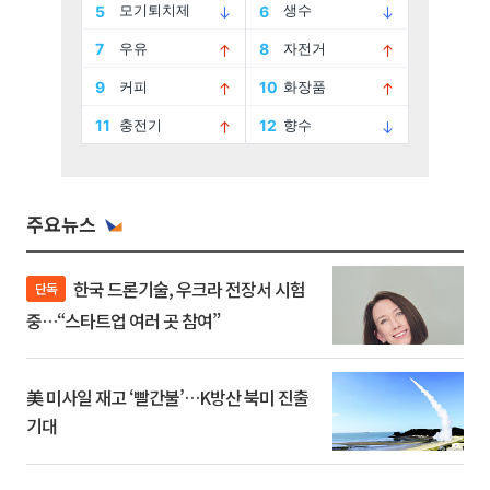
주요뉴스
한국 드론기술, 우크라 전장서 시험
단독
중…“스타트업 여러 곳 참여”
美 미사일 재고 ‘빨간불’…K방산 북미 진출
기대