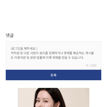
댓글
0 / 300