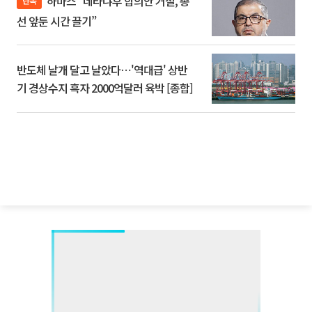
하마스 “네타냐후 합의안 거절, 총
단독
선 앞둔 시간 끌기”
반도체 날개 달고 날았다⋯'역대급' 상반
기 경상수지 흑자 2000억달러 육박 [종합]