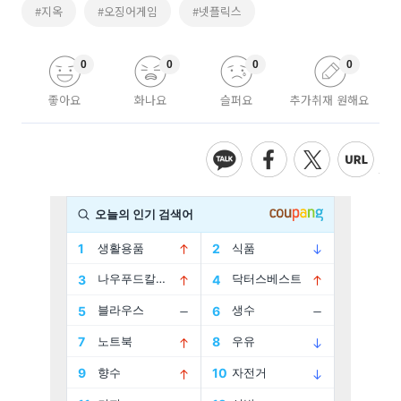
#지옥
#오징어게임
#넷플릭스
0
0
0
0
좋아요
화나요
슬퍼요
추가취재 원해요