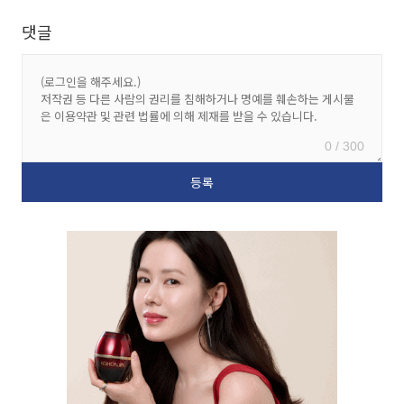
댓글
0 / 300