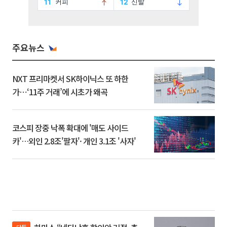
주요뉴스
NXT 프리마켓서 SK하이닉스 또 하한
가⋯‘11주 거래’에 시초가 왜곡
코스피 장중 낙폭 확대에 '매도 사이드
카'…외인 2.8조'팔자'· 개인 3.1조 '사자'