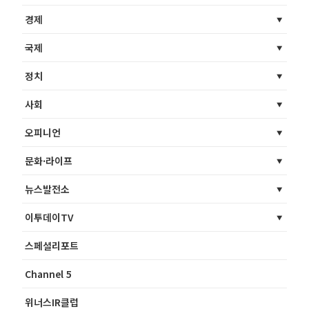
경제
국제
정치
사회
오피니언
문화·라이프
뉴스발전소
이투데이TV
스페셜리포트
Channel 5
위너스IR클럽