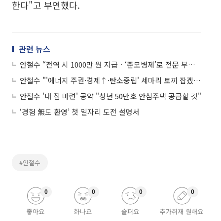
한다"고 부연했다.
관련 뉴스
안철수 “전역 시 1000만 원 지급ㆍ‘준모병제’로 전문 부사관 확대”
안철수 "'에너지 주권·경제↑·탄소중립' 세마리 토끼 잡겠다"
안철수 '내 집 마련' 공약 "청년 50만호 안심주택 공급할 것"
‘경험 無도 환영’ 첫 일자리 도전 설명서
#안철수
0
0
0
0
좋아요
화나요
슬퍼요
추가취재 원해요