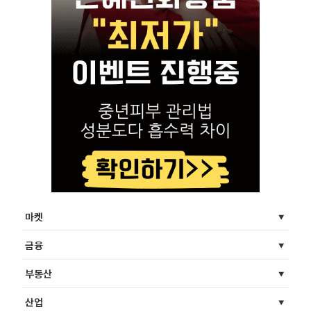
마켓
금융
부동산
산업