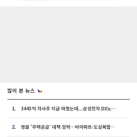
많이 본 뉴스
3445억 자사주 지급 마쳤는데...삼성전자 DX노조, 뒤늦은 '떼쓰기 집회'
1.
영끌 '주택공급' 대책 임박⋯비아파트·도심복합까지 총동원
2.