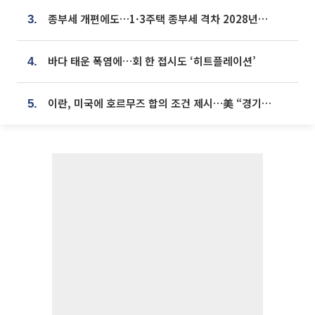
종부세 개편에도…1·3주택 종부세 격차 2028년부터 확대
3.
바다 태운 폭염에…회 한 접시도 ‘히트플레이션’
4.
이란, 미국에 호르무즈 합의 조건 제시…美 “경기 아직 안 끝나” [종합]
5.