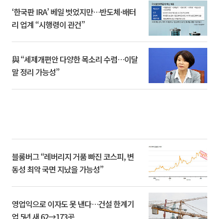
‘한국판 IRA’ 베일 벗었지만…반도체·배터
리 업계 “시행령이 관건”
與 “세제개편안 다양한 목소리 수렴…이달
말 정리 가능성”
블룸버그 “레버리지 거품 빠진 코스피, 변
동성 최악 국면 지났을 가능성”
영업익으로 이자도 못 낸다…건설 한계기
업 5년 새 62→173곳