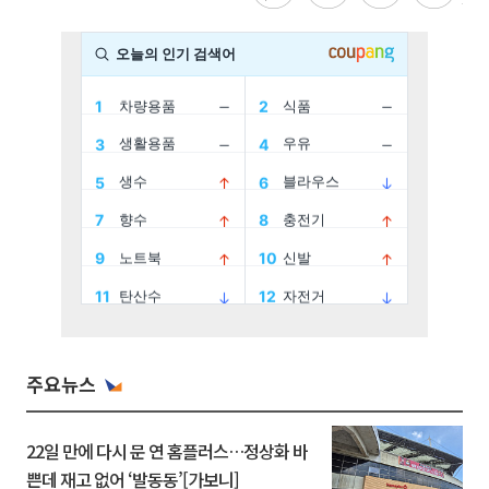
주요뉴스
22일 만에 다시 문 연 홈플러스…정상화 바
쁜데 재고 없어 ‘발동동’[가보니]