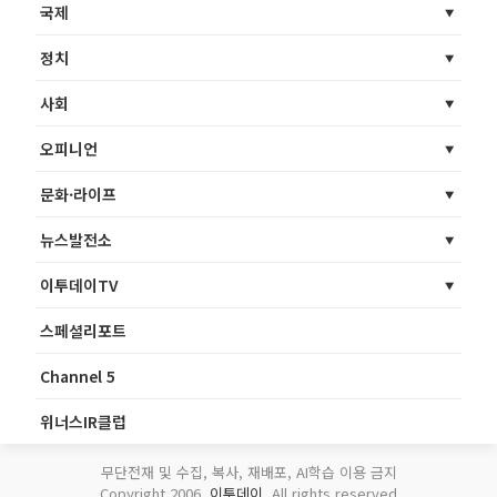
국제
정치
사회
오피니언
문화·라이프
뉴스발전소
이투데이TV
스페셜리포트
Channel 5
위너스IR클럽
무단전재 및 수집, 복사, 재배포, AI학습 이용 금지
Copyright 2006.
이투데이
. All rights reserved