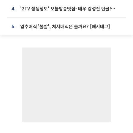
'2TV 생생정보' 오늘방송맛집- 배우 강성진 단골! 쌀국수ㆍ푸팟퐁 커리 맛집 '블○○○'
4.
입추매직 '불발', 처서매직은 올까요? [해시태그]
5.