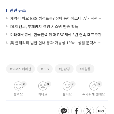
관련 뉴스
제약·바이오 ESG 성적표는? 삼바·동아에스티 ‘A’ㆍ씨젠은 ‘D’
DL이앤씨, 부패방지 경영 시스템 인증 획득
미래에셋증권, 한국전력 원화 ESG채권 3년 연속 대표주관
美 클래리티 법안 연내 통과 가능성 13%…상원 문턱서 제동
#SK이노베이션
#ESG
#친환경
#재활용
0
0
0
0
좋아요
화나요
슬퍼요
추가취재 원해요