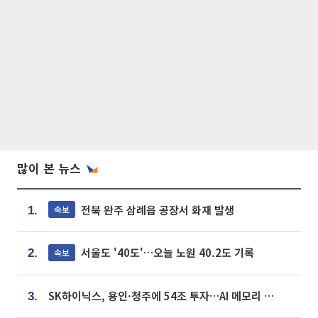
많이 본 뉴스
전북 완주 삼례읍 공장서 화재 발생
속보
1.
서울도 '40도'…오늘 노원 40.2도 기록
속보
2.
SK하이닉스, 용인·청주에 54조 투자…AI 메모리 생산기지 키운다
3.