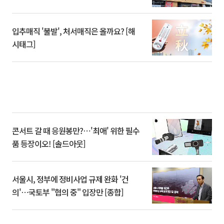
입추매직 '불발', 처서매직은 올까요? [해
시태그]
콘서트 갈 때 응원봉만?⋯'최애' 위한 필수
품 등장이오! [솔드아웃]
서울시, 정부에 정비사업 규제 완화 '건
의'⋯국토부 "협의 중" 입장만 [종합]