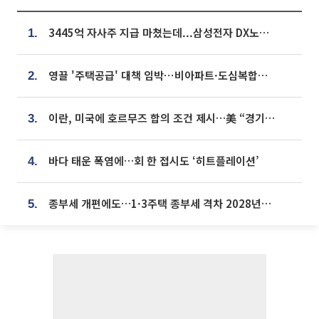
3445억 자사주 지급 마쳤는데...삼성전자 DX노조, 뒤늦은 '떼쓰기 집회'
1.
영끌 '주택공급' 대책 임박⋯비아파트·도심복합까지 총동원
2.
이란, 미국에 호르무즈 합의 조건 제시…美 “경기 아직 안 끝나” [종합]
3.
바다 태운 폭염에…회 한 접시도 ‘히트플레이션’
4.
종부세 개편에도…1·3주택 종부세 격차 2028년부터 확대
5.