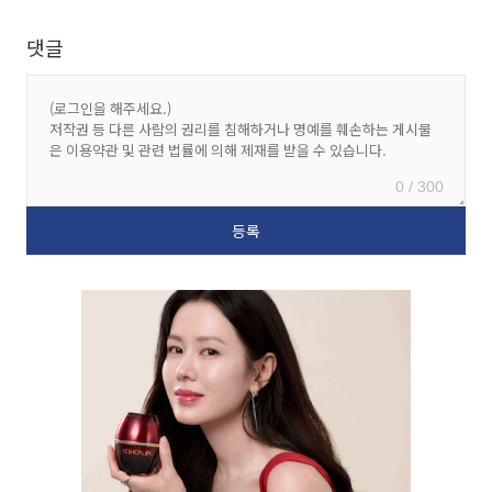
댓글
0 / 300