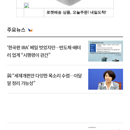
주요뉴스
‘한국판 IRA’ 베일 벗었지만…반도체·배터
리 업계 “시행령이 관건”
與 “세제개편안 다양한 목소리 수렴…이달
말 정리 가능성”