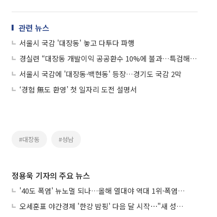
관련 뉴스
서울시 국감 '대장동' 놓고 다투다 파행
경실련 “대장동 개발이익 공공환수 10%에 불과…특검해야”
서울시 국감에 '대장동·백현동' 등장…경기도 국감 2막
‘경험 無도 환영’ 첫 일자리 도전 설명서
#대장동
#성남
정용욱 기자의 주요 뉴스
'40도 폭염' 뉴노멀 되나…올해 열대야 역대 1위·폭염일수 평년 3배 넘어
오세훈표 야간경제 '한강 밤핑' 다음 달 시작⋯"새 성장동력 만들 것"