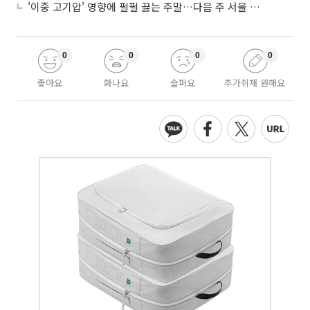
'이중 고기압' 영향에 펄펄 끓는 주말…다음 주 서울 포함 서쪽이 더 덥다
0
0
0
0
좋아요
화나요
슬퍼요
추가취재 원해요