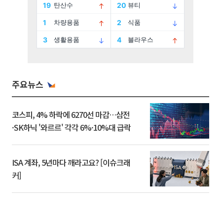
주요뉴스
코스피, 4% 하락에 6270선 마감…삼전
·SK하닉 '와르르' 각각 6%·10%대 급락
ISA 계좌, 5년마다 깨라고요? [이슈크래
커]