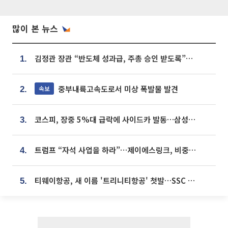
많이 본 뉴스
김정관 장관 “반도체 성과급, 주총 승인 받도록”…상법·자본시장법 개정 시사
1.
중부내륙고속도로서 미상 폭발물 발견
속보
2.
코스피, 장중 5%대 급락에 사이드카 발동…삼성·SK 동반 폭락
3.
트럼프 “자석 사업을 하라”…제이에스링크, 비중국 영구자석 공급망 구축 속도
4.
티웨이항공, 새 이름 '트리니티항공' 첫발…SSC 전략 본격화
5.