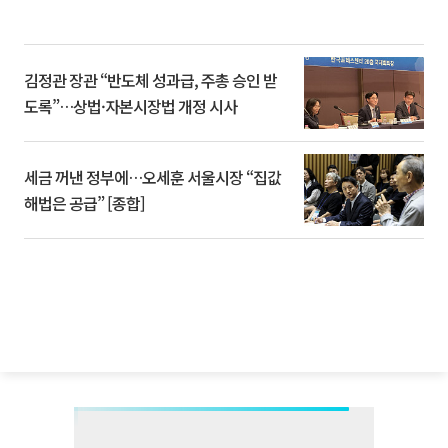
김정관 장관 “반도체 성과급, 주총 승인 받
도록”…상법·자본시장법 개정 시사
세금 꺼낸 정부에…오세훈 서울시장 “집값
해법은 공급” [종합]