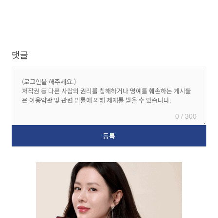
댓글
0 / 300