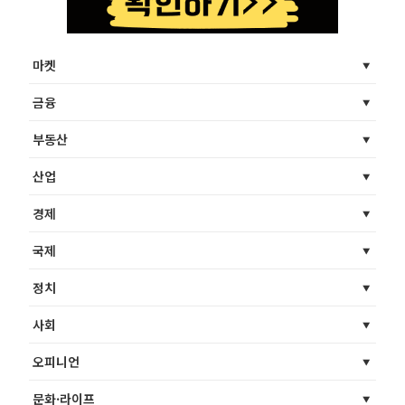
마켓
금융
부동산
산업
경제
국제
정치
사회
오피니언
문화·라이프