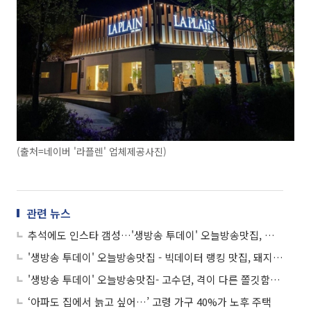
(출처=네이버 '라플렌' 업체제공사진)
관련 뉴스
추석에도 인스타 갬성…'생방송 투데이' 오늘방송맛집, 빵플레이스 5선
'생방송 투데이' 오늘방송맛집 - 빅데이터 랭킹 맛집, 돼지갈비찜 맛집 '나○○'…수도권 최고의 돼지갈비찜 TOP 5
'생방송 투데이' 오늘방송맛집- 고수뎐, 격이 다른 쫄깃함! 몽돌 갯벌 장어구이 맛집 '부○○○'의 비결은?
‘아파도 집에서 늙고 싶어…’ 고령 가구 40%가 노후 주택