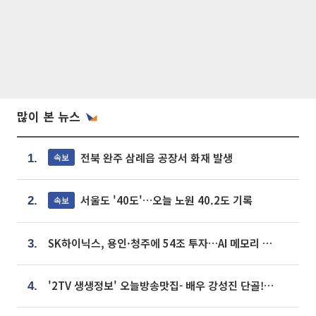
많이 본 뉴스
전북 완주 삼례읍 공장서 화재 발생
속보
1.
서울도 '40도'…오늘 노원 40.2도 기록
속보
2.
SK하이닉스, 용인·청주에 54조 투자…AI 메모리 생산기지 키운다
3.
'2TV 생생정보' 오늘방송맛집- 배우 강성진 단골! 쌀국수ㆍ푸팟퐁 커리 맛집 '블○○○'
4.