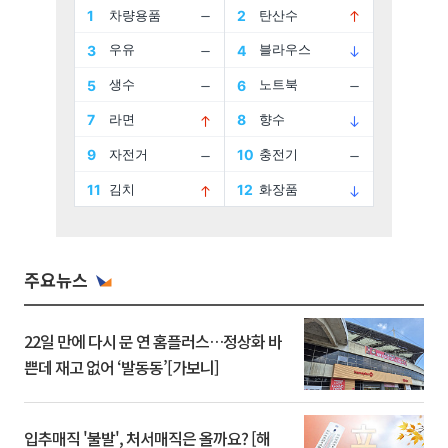
주요뉴스
22일 만에 다시 문 연 홈플러스…정상화 바
쁜데 재고 없어 ‘발동동’[가보니]
입추매직 '불발', 처서매직은 올까요? [해