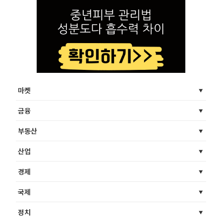
마켓
금융
부동산
산업
경제
국제
정치