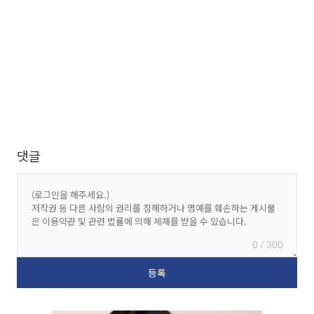
댓글
0 / 300