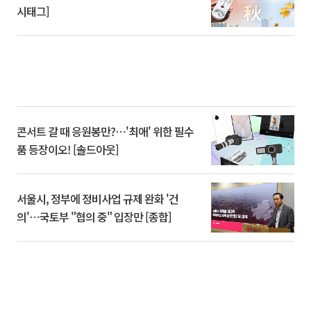
시태그]
콘서트 갈 때 응원봉만?⋯'최애' 위한 필수
품 등장이오! [솔드아웃]
서울시, 정부에 정비사업 규제 완화 '건
의'⋯국토부 "협의 중" 입장만 [종합]