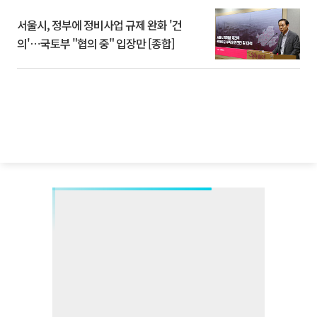
서울시, 정부에 정비사업 규제 완화 '건
의'⋯국토부 "협의 중" 입장만 [종합]