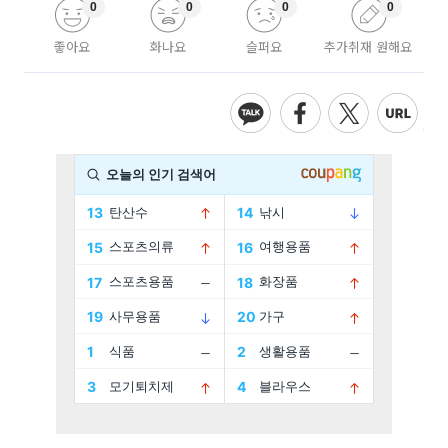
0
0
0
0
좋아요
화나요
슬퍼요
추가취재 원해요