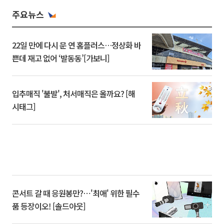
주요뉴스
22일 만에 다시 문 연 홈플러스…정상화 바
쁜데 재고 없어 ‘발동동’[가보니]
입추매직 '불발', 처서매직은 올까요? [해
시태그]
콘서트 갈 때 응원봉만?⋯'최애' 위한 필수
품 등장이오! [솔드아웃]