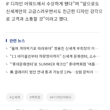
iF 디자인 어워드에서 수상하게 됐다”며 “앞으로도
신세계만의 고급스러우면서도 친근한 디자인 감각으
로 고객과 소통할 것"이라고 했다.
관련 뉴스
“울며 겨자먹기로 따라와야” 정용진 신세계 부회장의 이유있는 롯데 도발
“1:1 바이올린부터 차량정비까지” 신세계 문화센터, 소수 맞춤형 강의 20% 확대
“‘롯데문화센터’로 SUMMER 체크인” 롯데백화점 ‘여름학기 문화센터 회원 모집’
美 클래리티 법안 연내 통과 가능성 13%…상원 문턱서 제동
#신세계
#백화점
#iF디자인어워드