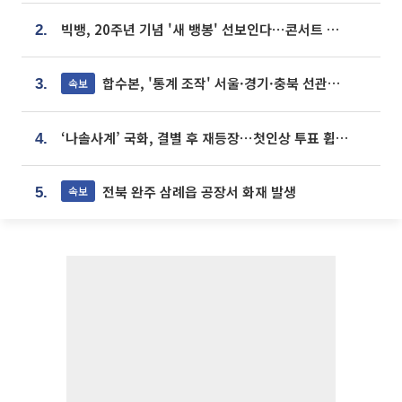
빅뱅, 20주년 기념 '새 뱅봉' 선보인다⋯콘서트 앞두고 팝업 개최
2.
합수본, '통계 조작' 서울·경기·충북 선관위 등 추가 압수수색
속보
3.
‘나솔사계’ 국화, 결별 후 재등장⋯첫인상 투표 휩쓸고 ‘인기녀’ 등극
4.
전북 완주 삼례읍 공장서 화재 발생
속보
5.