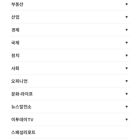
부동산
산업
경제
국제
정치
사회
오피니언
문화·라이프
뉴스발전소
이투데이TV
스페셜리포트