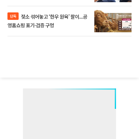
젖소 섞어놓고 ‘한우 원육’ 팔이...공
단독
영홈쇼핑 표기·검증 구멍