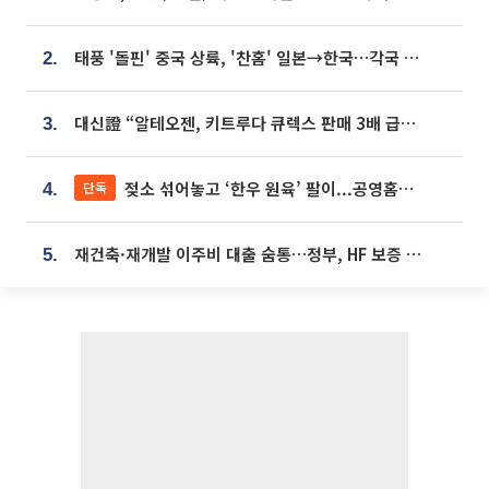
태풍 '돌핀' 중국 상륙, '찬홈' 일본→한국…각국 기상청 예상 경로는?
2.
대신證 “알테오젠, 키트루다 큐렉스 판매 3배 급증…목표가 41만원 상향”
3.
젖소 섞어놓고 ‘한우 원육’ 팔이...공영홈쇼핑 표기·검증 구멍
단독
4.
재건축·재개발 이주비 대출 숨통…정부, HF 보증 신설 추진
5.