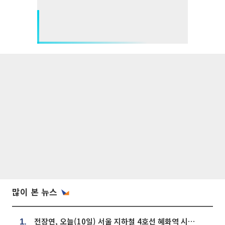
많이 본 뉴스
전장연, 오늘(10일) 서울 지하철 4호선 혜화역 시위…1호선 용산역 무정차
1.