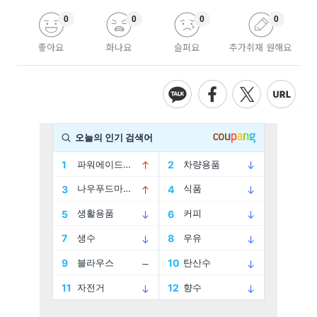
0
0
0
0
좋아요
화나요
슬퍼요
추가취재 원해요