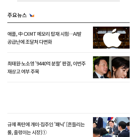
주요뉴스
애플, 中 CXMT 메모리 탑재 시험…AI발
공급난에 조달처 다변화
최태원·노소영 '9440억 분할' 판결, 이번주
재상고 여부 주목
규제 폭탄에 개미·집주인 '패닉' [흔들리는
룰, 출렁이는 시장]①