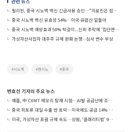
관련 뉴스
필리핀, 중국 시노백 백신 긴급사용 승인…“의료진은 접종서 제외”
중국 시노백 백신 유효성 54%…미국·유럽산 밑돌아
중국 시노백 예방효과 50% 턱걸이...신뢰 추락에 ‘집단면역’ 목표도 흔들
가상자산사업자 대주주 규제 완화 논쟁∙∙∙심사 변수 부상
#시노백
#캔시노
#중국
변효선 기자의 주요 뉴스
애플, 中 CXMT 메모리 탑재 시험…AI발 공급난에 조달처 다변화
중국 희토류 대일 수출 반 토막…미국에도 공급 14% 줄여
미국, 가상자산 포괄 규제 속도…상원, ‘클래리티법’ 9월 절차투표 추진