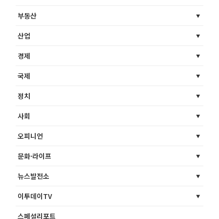
부동산
산업
경제
국제
정치
사회
오피니언
문화·라이프
뉴스발전소
이투데이TV
스페셜리포트