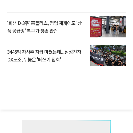
‘회생 D-3주’ 홈플러스, 영업 재개에도 ‘상
품 공급망’ 복구가 생존 관건
3445억 자사주 지급 마쳤는데...삼성전자
DX노조, 뒤늦은 '떼쓰기 집회'