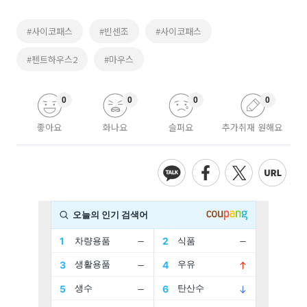
#사이코패스
#빈센조
#사이코패스
#펜트하우스2
#마우스
0
0
0
0
좋아요
화나요
슬퍼요
추가취재 원해요