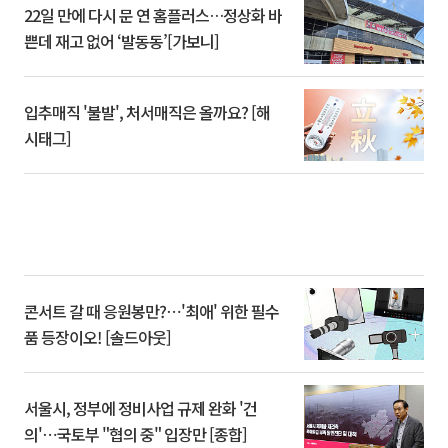
22일 만에 다시 문 연 홈플러스…정상화 바
쁜데 재고 없어 ‘발동동’[가보니]
입추매직 '불발', 처서매직은 올까요? [해
시태그]
콘서트 갈 때 응원봉만?⋯'최애' 위한 필수
품 등장이오! [솔드아웃]
서울시, 정부에 정비사업 규제 완화 '건
의'⋯국토부 "협의 중" 입장만 [종합]