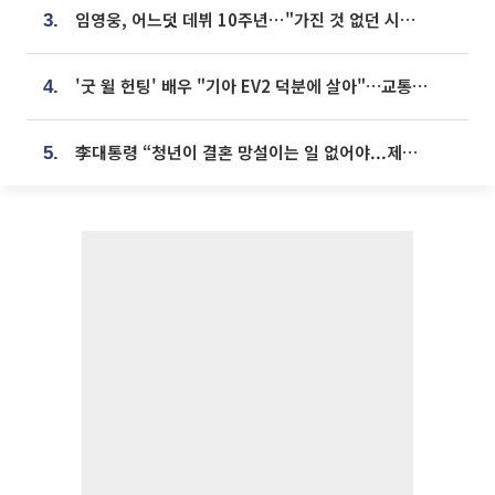
임영웅, 어느덧 데뷔 10주년⋯"가진 것 없던 시절, 내 앞엔 20명의 팬뿐"
3.
'굿 윌 헌팅' 배우 "기아 EV2 덕분에 살아"…교통사고 후 안전성 극찬
4.
李대통령 “청년이 결혼 망설이는 일 없어야...제도상 불이익 조사”
5.