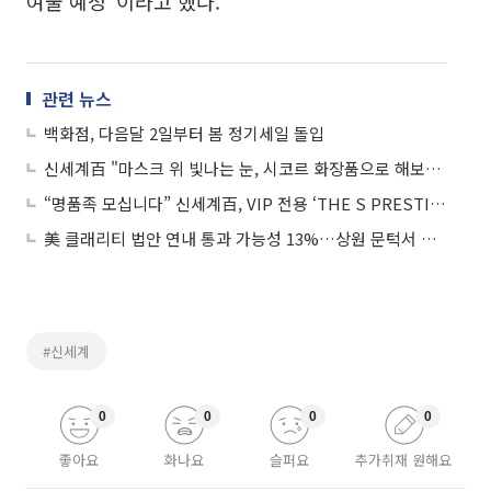
여줄 예정"이라고 했다.
관련 뉴스
백화점, 다음달 2일부터 봄 정기세일 돌입
신세계百 "마스크 위 빛나는 눈, 시코르 화장품으로 해보세요"
“명품족 모십니다” 신세계百, VIP 전용 ‘THE S PRESTIGE’ 삼성카드 출시
美 클래리티 법안 연내 통과 가능성 13%…상원 문턱서 제동
#신세계
0
0
0
0
좋아요
화나요
슬퍼요
추가취재 원해요