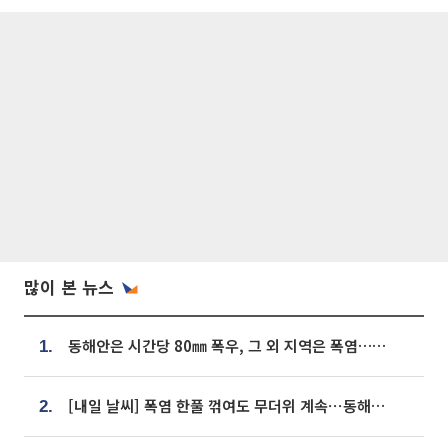
많이 본 뉴스
동해안은 시간당 80㎜ 폭우, 그 외 지역은 폭염…‘극과 극 날씨’
1.
[내일 날씨] 폭염 한풀 꺾여도 무더위 계속⋯동해안 이틀 연속 비
2.