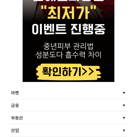
마켓
금융
부동산
산업