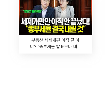
부동산 세제개편 아직 끝 아
냐? "종부세율 발표보다 내릴
것" 장기거주·양도세 전망 I 집
땅지성 I 김인만, 진미윤