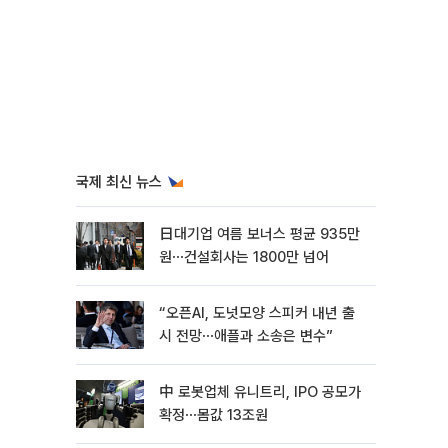
국제 최신 뉴스
日대기업 여름 보너스 평균 935만
원⋯건설회사는 1800만 넘어
“오픈AI, 도넛모양 스피커 내년 출
시 전망⋯애플과 소송은 변수”
中 로봇업체 유니트리, IPO 공모가
확정⋯몸값 13조원