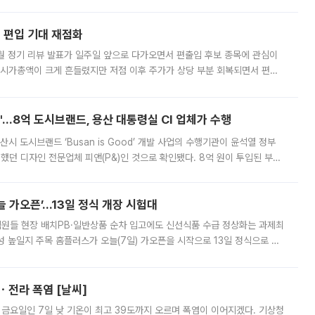
해 기술과 일자리를 남기도록 하겠다는 취지다. 다만 세금 감면만으로 거래를
에 편입 기대 재점화
월 정기 리뷰 발표가 일주일 앞으로 다가오면서 편출입 후보 종목에 관심이
 시가총액이 크게 흔들렸지만 저점 이후 주가가 상당 부분 회복되면서 편입
다시 부각되고 있다. 7일 금융투자업계에 따르면 MSCI는 한국시간으로 오는
od'…8억 도시브랜드, 용산 대통령실 CI 업체가 수행
시 도시브랜드 ‘Busan is Good’ 개발 사업의 수행기관이 윤석열 정부
여했던 디자인 전문업체 피앤(P&)인 것으로 확인됐다. 8억 원이 투입된 부산
 부족과 디자인 정체성 논란에 휩싸였던 만큼, 사업 선정 과정과 결과물에
 가오픈’...13일 정식 개장 시험대
.직원들 현장 배치PB·일반상품 순차 입고에도 신선식품 수급 정상화는 과제최
 높일지 주목 홈플러스가 오늘(7일) 가오픈을 시작으로 13일 정식으로 재
직원들이 현장 배치되고, PB 상품과 함께 일반 상품 납품도 순차적으로 진행
ㆍ전라 폭염 [날씨]
 금요일인 7일 낮 기온이 최고 39도까지 오르며 폭염이 이어지겠다. 기상청