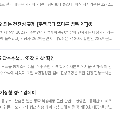
로 전국 대부분 지역의 기온이 평년보다 높겠다. 아침 최저기온은 22~27
 대부분 지역에 폭염특보가 발효된 가운데 최고체감온도는 35도 안팎까지 올라
줄 죄는 건전성 규제 [주택공급 또다른 병목 PF]①
발 사업장. 2023년 주택건설사업계획 승인을 받아 인허가를 마쳤지만 착공
에 들어갔고, 감정가 362억원인 이 사업장은 약 20% 할인된 288억원에
 현재는 4차 공매를 위한 조건 협의가 진행 중이다. 수도권의 주요 주거 배
 압수수색… ‘조작 지침’ 확인
와 투표율 통계조작 등을 수사 중인 검경 합동수사본부가 서울·경기·충북 선
 압수수색에 나섰다. 7일 국민참정권 침해 진상규명을 위한 검경 합동수사본
추가 증거 확보를 위해 중앙선관위, 서울시·경기도·충청북도 선관위, 김포시
본기상청 경로 업데이트
국 동부로…찬홈은 일본 동쪽 북상태풍 돌핀 한반도 영향은…동해안 비·제주
디? 돌핀 오키나와 접근·찬홈 웨이크섬 근해 이동 중 제13호 태풍 ‘돌핀’이
 아마미 지방에 접근하고 있다. 돌핀은 오키나와 부근을 지난 뒤 동중국해