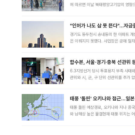
에 따르면 이날 북태평양고기압의 영향으
도, 낮 최고기온은 31~39도로, 전국
"인허가 나도 삽 못 뜬다"…자금
경기도 동두천시 송내동의 한 아파트 개
은 이뤄지지 못했다. 사업장은 공매 절차
3차 공매까지 진행됐으나 모두 유찰됐다.
후
합수본, 서울·경기·충북 선관위 등
6.3지방선거 당시 투표용지 부족 사태
관위와 시, 군, 구 단위 선관위를 추가
부(김태훈 서울중앙지검 3차장검사)는 
태풍 '돌핀' 오키나와 접근…일
태풍 돌핀 예상경로, 오키나와 지나 중
와 남해상 높은 물결현재 태풍 위치는 어
강한 세력을 유지한 채 일본 오키나와와