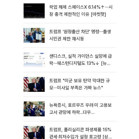
락업 해제 스페이스X 6.14%↑⋯시
장 충격 제한적인 이유 [마켓핫]
트럼프 ‘원정출산 차단’ 명령⋯출생
시민권 제한 재시동
샌디스크, 실적 가이던스 실망에 급
락⋯웨스턴디지털도 13%↓ [뉴욕
증시 무버]
트럼프 "미군 보유 탄약 막대한 규
모⋯미사일 부족은 가짜 뉴스"
뉴욕증시, 호르무즈 우려·미 고용보
고서 관망에 하락...다우
0.85%↓[종합]
트럼프, 폴리실리콘 파생제품 15%
관세·최저수입가 설정 포고령 [상