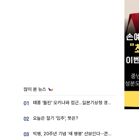
많이 본 뉴스
태풍 '돌핀' 오키나와 접근…일본기상청 경로 업데이트
01
오늘은 절기 '입추', 뜻은?
02
빅뱅, 20주년 기념 '새 뱅봉' 선보인다⋯콘서트 앞두고 팝업 개최
03