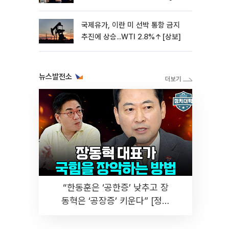
보]
국제유가, 이란 미 선박 통항 금지
추진에 상승...WTI 2.8%↑[상보]
뉴스발전소
“한동훈은 ‘공한증’ 낮추고 장
동혁은 ‘공장증’ 키운다” [정치
대학]