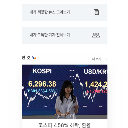
내가 저장한 뉴스 모아보기
내가 구독한 기자 전체보기
한 컷
코스피 4.58% 하락, 환율