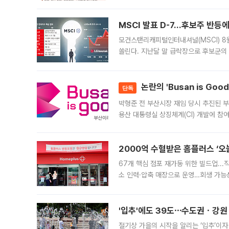
대신 M&A나 임직원 인수(EBO)를 통
늘
MSCI 발표 D-7…후보주 반등
모건스탠리캐피털인터내셔널(MSCI) 8
쏠린다. 지난달 말 급락장으로 후보군의
가능성과 지수 추종 자금 유입 기대가 
논란의 'Busan is Go
단독
박형준 전 부산시장 재임 당시 추진된 부산
용산 대통령실 상징체계(CI) 개발에 참
도시브랜드 사업이 공개 이후 시민 공감
2000억 수혈받은 홈플러스 ‘오늘
67개 핵심 점포 재가동 위한 빌드업..
소 인력·압축 매장으로 운영…회생 가능성
영업을 시작한다. 핵심 점포 67개에는 
'입추'에도 39도⋯수도권ㆍ강원
절기상 가을의 시작을 알리는 ‘입추’이자