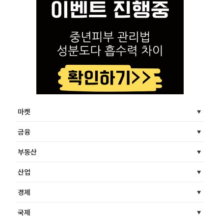
마켓
금융
부동산
산업
경제
국제