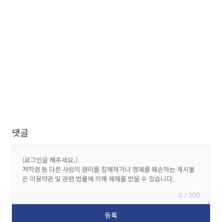
댓글
0 / 300