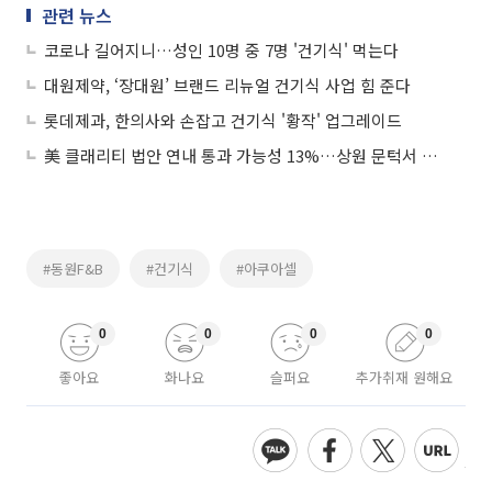
관련 뉴스
코로나 길어지니…성인 10명 중 7명 '건기식' 먹는다
대원제약, ‘장대원’ 브랜드 리뉴얼 건기식 사업 힘 준다
롯데제과, 한의사와 손잡고 건기식 '황작' 업그레이드
美 클래리티 법안 연내 통과 가능성 13%…상원 문턱서 제동
#동원F&B
#건기식
#아쿠아셀
0
0
0
0
좋아요
화나요
슬퍼요
추가취재 원해요