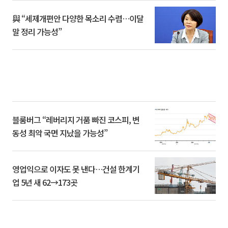
與 “세제개편안 다양한 목소리 수렴…이달
말 정리 가능성”
블룸버그 “레버리지 거품 빠진 코스피, 변
동성 최악 국면 지났을 가능성”
영업익으로 이자도 못 낸다…건설 한계기
업 5년 새 62→173곳