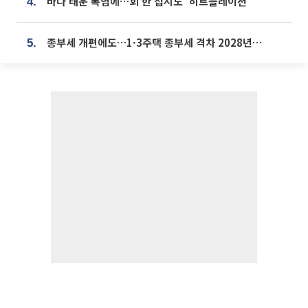
바다 태운 폭염에…회 한 접시도 ‘히트플레이션’
4.
종부세 개편에도…1·3주택 종부세 격차 2028년부터 확대
5.