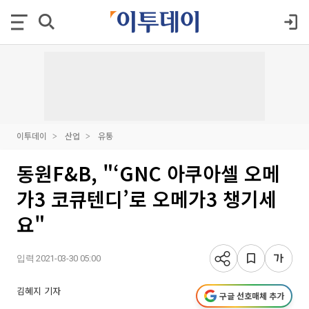
이투데이
산업
유통
동원F&B, "‘GNC 아쿠아셀 오메
가3 코큐텐디’로 오메가3 챙기세
요"
입력 2021-03-30 05:00
김혜지 기자
구글 선호매체 추가