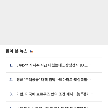
많이 본 뉴스
3445억 자사주 지급 마쳤는데...삼성전자 DX노조, 뒤늦은 '떼쓰기 집회'
1.
영끌 '주택공급' 대책 임박⋯비아파트·도심복합까지 총동원
2.
이란, 미국에 호르무즈 합의 조건 제시…美 “경기 아직 안 끝나” [종합]
3.