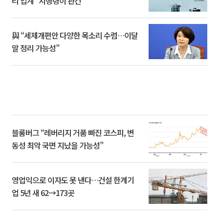
리 업계 “시행령이 관건”
與 “세제개편안 다양한 목소리 수렴…이달
말 정리 가능성”
블룸버그 “레버리지 거품 빠진 코스피, 변
동성 최악 국면 지났을 가능성”
영업익으로 이자도 못 낸다…건설 한계기
업 5년 새 62→173곳