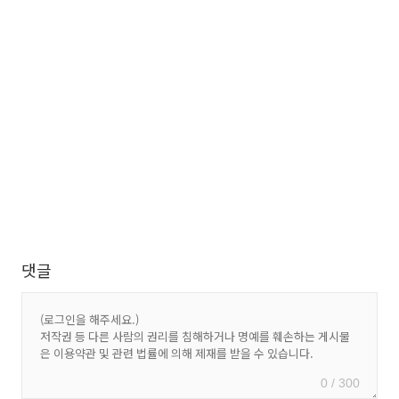
댓글
0 / 300