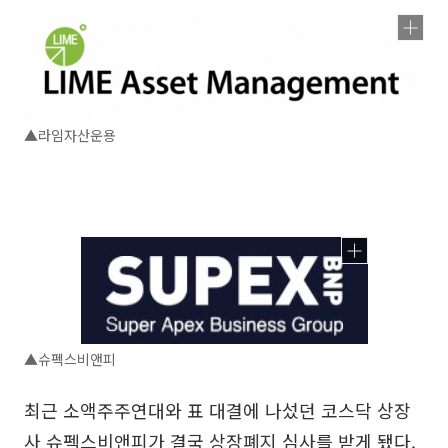
▲라임자산운용
▲슈펙스비앤피
최근 소액주주연대와 표 대결에 나섰던 코스닥 상장
사 슈펙스비앤피가 결국 상장폐지 심사를 받게 됐다.