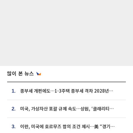
많이 본 뉴스
종부세 개편에도…1·3주택 종부세 격차 2028년부터 확대
1.
미국, 가상자산 포괄 규제 속도…상원, ‘클래리티법’ 9월 절차투표 추진
2.
이란, 미국에 호르무즈 합의 조건 제시…美 “경기 아직 안 끝나” [종합]
3.