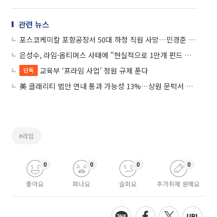
관련 뉴스
포스코케미칼 포항공장서 50대 하청 직원 사망…민경준 대표 "깊이 사과"
은성수, 라임·옵티머스 사태에 "현실적으로 1만개 펀드 감독 어려웠다"
교육부 ‘프라임 사업’ 정원 규제 푼다
단독
美 클래리티 법안 연내 통과 가능성 13%…상원 문턱서 제동
#라임
0
0
0
0
좋아요
화나요
슬퍼요
추가취재 원해요