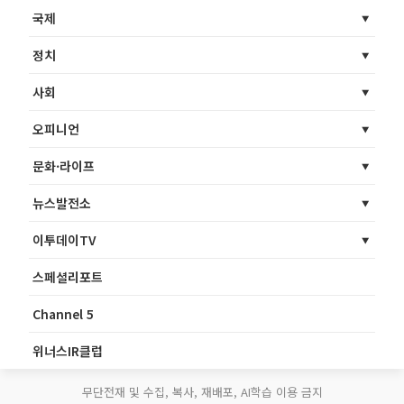
국제
정치
사회
오피니언
문화·라이프
뉴스발전소
이투데이TV
스페셜리포트
Channel 5
위너스IR클럽
무단전재 및 수집, 복사, 재배포, AI학습 이용 금지