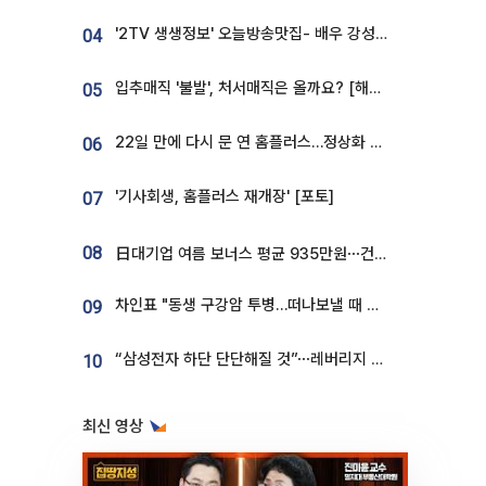
'2TV 생생정보' 오늘방송맛집- 배우 강성진 단골! 쌀국수ㆍ푸팟퐁 커리 맛집 '블○○○'
04
입추매직 '불발', 처서매직은 올까요? [해시태그]
05
22일 만에 다시 문 연 홈플러스…정상화 바쁜데 재고 없어 ‘발동동’[가보니]
06
'기사회생, 홈플러스 재개장' [포토]
07
08
日대기업 여름 보너스 평균 935만원⋯건설회사 1800만 넘어
차인표 "동생 구강암 투병…떠나보낼 때 가장 힘들었다”
09
“삼성전자 하단 단단해질 것”⋯레버리지 규제에 쏠림 완화 [찐코노미]
10
최신 영상