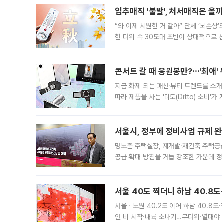
입추매직 '불발', 처서매직은 올
“와 이제 시원한 거 같아” 단체 ‘뇌손상
한 더위 속 30도대 초반이 상대적으로
지역에 있었습니다. 7월 말에는 서풍과
콘서트 갈 때 응원봉만?⋯'최애'
지금 화제 되는 패션·뷰티 트렌드를 소개
따라 제품을 사는 '디토(Ditto) 소비
어디일까요? 아이돌 콘서트 시작을 기다
서울시, 정부에 정비사업 규제 완화
명노준 주택실장, 재개발·재건축 주택공
공급 확대 방침을 거듭 강조한 가운데 정
면 반박하고 나섰다. 명노준 서울시 주택
서울 40도 찍더니 하남 40.8도
서울ㆍ노원 40.2도 이어 하남 40.8도
안 비 시작·내륙 소나기…무더위·열대야 