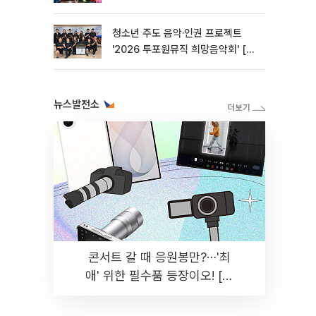
청소년 주도 음악·인권 프로젝트
'2026 투포원뮤직 희망음악회' [포
토]
뉴스발전소
콘서트 갈 때 응원봉만?⋯'최
애' 위한 필수품 등장이오! [솔
드아웃]