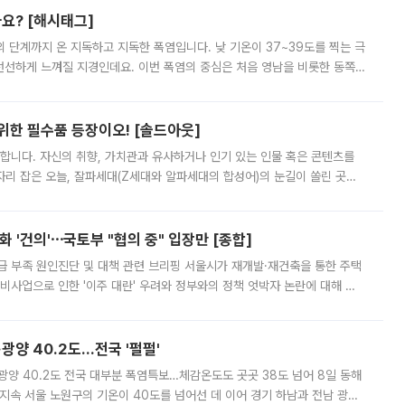
까요? [해시태그]
’의 단계까지 온 지독하고 지독한 폭염입니다. 낮 기온이 37~39도를 찍는 극
 선선하게 느껴질 지경인데요. 이번 폭염의 중심은 처음 영남을 비롯한 동쪽
 북서풍이 산맥을 넘어 영남 쪽으로 내려오면서 뜨겁고 건조해졌는데요.
 위한 필수품 등장이오! [솔드아웃]
합니다. 자신의 취향, 가치관과 유사하거나 인기 있는 인물 혹은 콘텐츠를
'가 자리 잡은 오늘, 잘파세대(Z세대와 알파세대의 합성어)의 눈길이 쏠린 곳은
리는 공연장. 응원봉만큼이나 눈에 띄는 게 있습니다. 공연이 시작되기
 '건의'⋯국토부 "협의 중" 입장만 [종합]
급 부족 원인진단 및 대책 관련 브리핑 서울시가 재개발·재건축을 통한 주택
비사업으로 인한 '이주 대란' 우려와 정부와의 정책 엇박자 논란에 대해 정
실장은 2031년까지 31만 가구 착공 목표에 차질이 없다는 입장이나,
·광양 40.2도…전국 '펄펄'
·광양 40.2도 전국 대부분 폭염특보…체감온도도 곳곳 38도 넘어 8일 동해
지속 서울 노원구의 기온이 40도를 넘어선 데 이어 경기 하남과 전남 광양