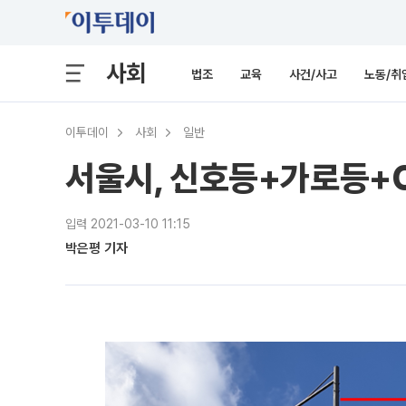
사회
법조
교육
사건/사고
노동/취
이투데이
사회
일반
서울시, 신호등+가로등+C
입력 2021-03-10 11:15
박은평 기자