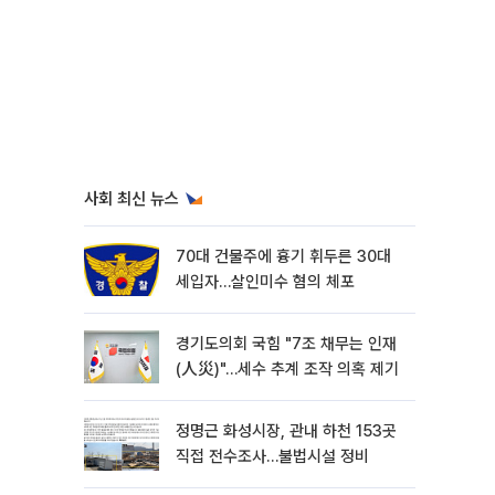
사회 최신 뉴스
70대 건물주에 흉기 휘두른 30대
세입자…살인미수 혐의 체포
경기도의회 국힘 "7조 채무는 인재
(人災)"…세수 추계 조작 의혹 제기
정명근 화성시장, 관내 하천 153곳
직접 전수조사…불법시설 정비