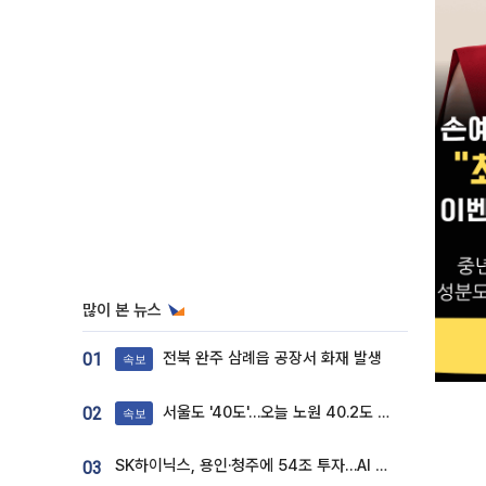
많이 본 뉴스
전북 완주 삼례읍 공장서 화재 발생
01
속보
서울도 '40도'…오늘 노원 40.2도 기록
02
속보
SK하이닉스, 용인·청주에 54조 투자…AI 메모리 생산기지 키운다
03