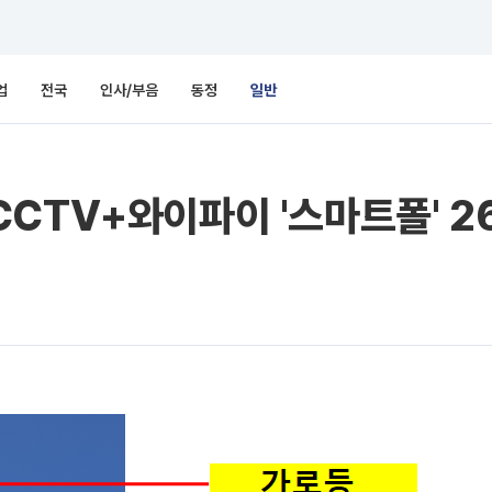
업
전국
인사/부음
동정
일반
CTV+와이파이 '스마트폴' 2