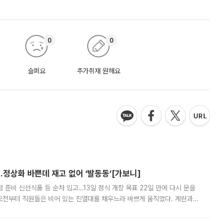
0
0
슬퍼요
추가취재 원해요
…정상화 바쁜데 재고 없어 ‘발동동’[가보니]
준비 신선식품 등 순차 입고…13일 정식 개장 목표 22일 만에 다시 문을
오전부터 직원들은 비어 있는 진열대를 채우느라 바쁘게 움직였다. 계란과
리를 잡기 시작했지만, 매장 곳곳엔 여전히 텅 빈 매대가 먼저 눈에 들어왔