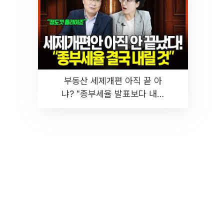
부동산 세제개편 아직 끝 아
냐? "종부세율 발표보다 내릴
것" 장기거주·양도세 전망 I 집
땅지성 I 김인만, 진미윤