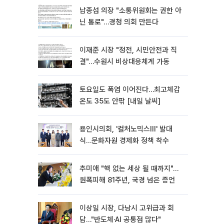
남종섭 의장 "소통위원회는 권한 아
닌 통로"…경청 의회 만든다
이재준 시장 "정전, 시민안전과 직
결"…수원시 비상대응체계 가동
토요일도 폭염 이어진다…최고체감
온도 35도 안팎 [내일 날씨]
용인시의회, '컬처노믹스Ⅲ' 발대
식…문화자원 경제화 정책 착수
추미애 "핵 없는 세상 될 때까지"…
원폭피해 81주년, 국경 넘은 증언
이상일 시장, 다낭시 고위급과 회
담…"반도체·AI 공통점 많다"