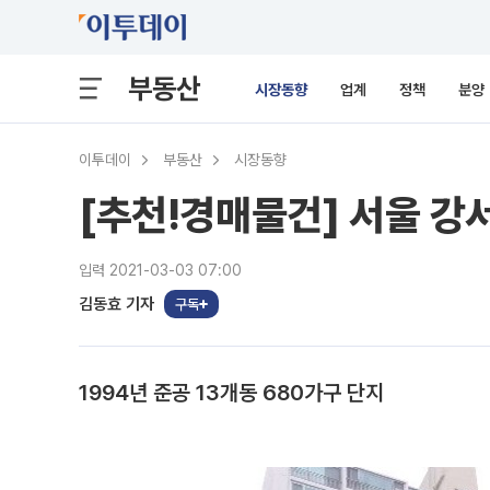
부동산
시장동향
업계
정책
분양
이투데이
부동산
시장동향
[추천!경매물건] 서울 강
입력 2021-03-03 07:00
김동효 기자
구독
1994년 준공 13개동 680가구 단지