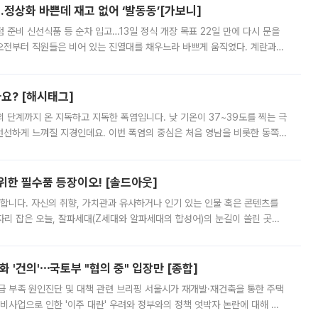
…정상화 바쁜데 재고 없어 ‘발동동’[가보니]
준비 신선식품 등 순차 입고…13일 정식 개장 목표 22일 만에 다시 문을
오전부터 직원들은 비어 있는 진열대를 채우느라 바쁘게 움직였다. 계란과
리를 잡기 시작했지만, 매장 곳곳엔 여전히 텅 빈 매대가 먼저 눈에 들어왔
까요? [해시태그]
’의 단계까지 온 지독하고 지독한 폭염입니다. 낮 기온이 37~39도를 찍는 극
 선선하게 느껴질 지경인데요. 이번 폭염의 중심은 처음 영남을 비롯한 동쪽
 북서풍이 산맥을 넘어 영남 쪽으로 내려오면서 뜨겁고 건조해졌는데요.
 위한 필수품 등장이오! [솔드아웃]
합니다. 자신의 취향, 가치관과 유사하거나 인기 있는 인물 혹은 콘텐츠를
'가 자리 잡은 오늘, 잘파세대(Z세대와 알파세대의 합성어)의 눈길이 쏠린 곳은
리는 공연장. 응원봉만큼이나 눈에 띄는 게 있습니다. 공연이 시작되기
 '건의'⋯국토부 "협의 중" 입장만 [종합]
급 부족 원인진단 및 대책 관련 브리핑 서울시가 재개발·재건축을 통한 주택
비사업으로 인한 '이주 대란' 우려와 정부와의 정책 엇박자 논란에 대해 정