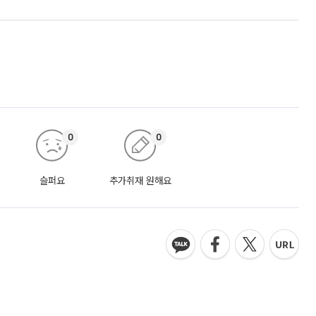
0
0
슬퍼요
추가취재 원해요