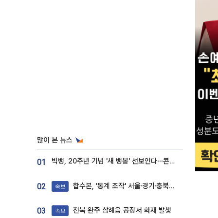
많이 본 뉴스
빅뱅, 20주년 기념 '새 뱅봉' 선보인다⋯콘서트 앞두고 팝업 개최
01
합수본, '통계 조작' 서울·경기·충북 선관위 등 추가 압수수색
02
속보
전북 완주 삼례읍 공장서 화재 발생
03
속보