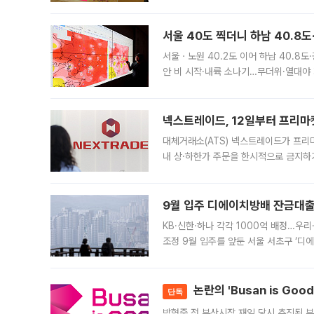
면 반박하고 나섰다. 명노준 서울시 주택
서울 40도 찍더니 하남 40.8도
서울ㆍ노원 40.2도 이어 하남 40.8도
안 비 시작·내륙 소나기…무더위·열대야 
에서도 40도를 웃도는 기온이 관측됐다
의 극심한
넥스트레이드, 12일부터 프리마
대체거래소(ATS) 넥스트레이드가 프리
내 상·하한가 주문을 한시적으로 금지하
가 체결 사례와 관련해 설명자료를 내고
9월 입주 디에이치방배 잔금대출
KB·신한·하나 각각 1000억 배정…우
조정 9월 입주를 앞둔 서울 서초구 ‘디
은행과 NH농협은행도 대출 취급을 검토
민은행
논란의 'Busan is Go
단독
박형준 전 부산시장 재임 당시 추진된 부산