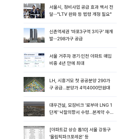
서울시, 정비사업 공급 효과 백서 전
달⋯"LTV 완화 등 법령 개정 필요"
신촌역세권 '마포3구역 3지구' 재개
발⋯298가구 공급
서울 거주자 경기·인천 아파트 매입
비중 4년 만에 최대
LH, 시흥거모 첫 공공분양 290가
구 공급…분양가 4억4000만원대
대우건설, 모잠비크 '로부마 LNG 1
단계' 낙찰의향서 수령…본계약 수
주 ‘청신호'
[아파트값 상승 톱10] 서울 강동구
‘올림픽파크포레온’ 등