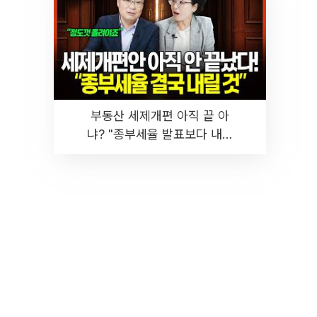
부동산 세제개편 아직 끝 아
냐? "종부세율 발표보다 내릴
것" 장기거주·양도세 전망 I 집
땅지성 I 김인만, 진미윤