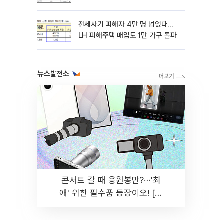
전세사기 피해자 4만 명 넘었다…
LH 피해주택 매입도 1만 가구 돌파
뉴스발전소
콘서트 갈 때 응원봉만?⋯'최
애' 위한 필수품 등장이오! [솔
드아웃]