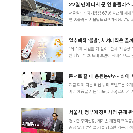
22일 만에 다시 문 연 홈플러스
서울월드컵경기장점 67명 출근해 재개점 
연 홈플러스 서울월드컵경기장점. 7일 
우유, 과일 같은 신선식품이 차근차근 자
입추매직 '불발', 처서매직은 올
“와 이제 시원한 거 같아” 단체 ‘뇌손상
한 더위 속 30도대 초반이 상대적으로
지역에 있었습니다. 7월 말에는 서풍과
콘서트 갈 때 응원봉만?⋯'최애'
지금 화제 되는 패션·뷰티 트렌드를 소개
따라 제품을 사는 '디토(Ditto) 소비
어디일까요? 아이돌 콘서트 시작을 기다
서울시, 정부에 정비사업 규제 완화
명노준 주택실장, 재개발·재건축 주택공
공급 확대 방침을 거듭 강조한 가운데 정