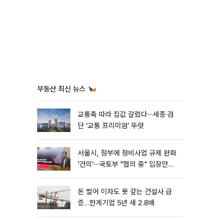
부동산 최신 뉴스
교통축 따라 집값 갈렸다⋯세종·검
단 ‘교통 프리미엄’ 뚜렷
서울시, 정부에 정비사업 규제 완화
'건의'⋯국토부 "협의 중" 입장만
[종합]
돈 벌어 이자도 못 갚는 건설사 급
증…한계기업 5년 새 2.8배