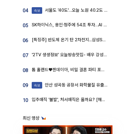
서울도 '40도'…오늘 노원 40.2도 기록
04
속보
SK하이닉스, 용인·청주에 54조 투자…AI 메모리 생산기지 키운다
05
[특징주] 반도체 온기 탄 2차전지...삼성SDI, 장 초반 7% 넘게 껑충
06
'2TV 생생정보' 오늘방송맛집- 배우 강성진 단골! 쌀국수ㆍ푸팟퐁 커리 맛집 '블○○○'
07
톰 홀랜드♥젠데이아, 비밀 결혼 파티 포착⋯호텔 대관비만 9억
08
안산 성곡동 공장서 화학물질 유출 사고 발생
09
속보
입추매직 '불발', 처서매직은 올까요? [해시태그]
10
최신 영상