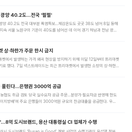
실장은 2031년까지 31만 가구 착공 목표에 차질이 없다는 입장이나,
·광양 40.2도…전국 '펄펄'
·광양 40.2도 전국 대부분 폭염특보…체감온도도 곳곳 38도 넘어 8일 동해
지속 서울 노원구의 기온이 40도를 넘어선 데 이어 경기 하남과 전남 광양
. 전국 대부분 지역에 폭염특보가 내려진 가운데 곳곳에서 39~40도 안팎
켓 상·하한가 주문 한시 금지
마켓에서 발생하는 가격 왜곡 현상을 방지하기 위해 이달 12일부터 프리마켓
기로 했다. 7일 넥스트레이드는 최근 프리마켓에서 발생한 소량의 상·하한
, 주문 오류로 인한 가격 급등락을 최소화하기 위한 비상 대응방안을 발표
 풀린다…은행권 3000억 공급
리·농협도 취급 검토 당국 실수요자 공급 주문…분양가·필요자금 반영해 한도
에이치방배’에 주요 은행들이 3000억원 규모의 잔금대출을 공급한다. 우리
하고 있어 향후 공급 규모가 늘어날 전망이다. 7일 금융권에 따르면 KB국
od'…8억 도시브랜드, 용산 대통령실 CI 업체가 수행
시 도시브랜드 ‘Busan is Good’ 개발 사업의 수행기관이 윤석열 정부