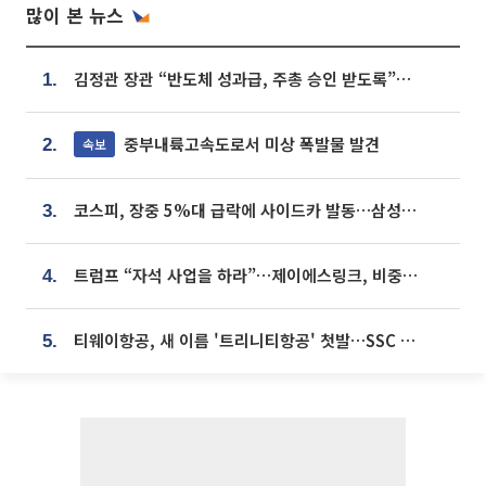
많이 본 뉴스
김정관 장관 “반도체 성과급, 주총 승인 받도록”…상법·자본시장법 개정 시사
1.
중부내륙고속도로서 미상 폭발물 발견
속보
2.
코스피, 장중 5%대 급락에 사이드카 발동…삼성·SK 동반 폭락
3.
트럼프 “자석 사업을 하라”…제이에스링크, 비중국 영구자석 공급망 구축 속도
4.
티웨이항공, 새 이름 '트리니티항공' 첫발…SSC 전략 본격화
5.