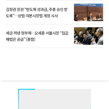
김정관 장관 “반도체 성과급, 주총 승인 받
도록”…상법·자본시장법 개정 시사
세금 꺼낸 정부에…오세훈 서울시장 “집값
해법은 공급” [종합]