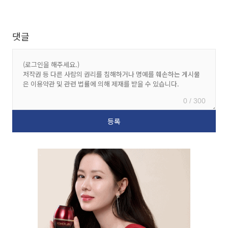
댓글
0 / 300