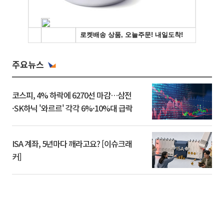
주요뉴스
코스피, 4% 하락에 6270선 마감…삼전
·SK하닉 '와르르' 각각 6%·10%대 급락
ISA 계좌, 5년마다 깨라고요? [이슈크래
커]