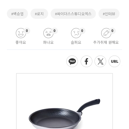
#백승엽
#로지
#싸이더스스튜디오엑스
#인터뷰
0
0
0
0
좋아요
화나요
슬퍼요
추가취재 원해요