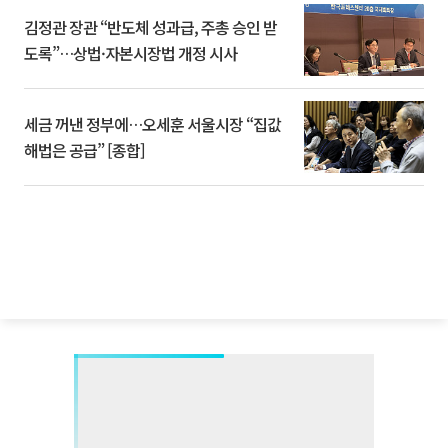
김정관 장관 “반도체 성과급, 주총 승인 받
도록”…상법·자본시장법 개정 시사
세금 꺼낸 정부에…오세훈 서울시장 “집값
해법은 공급” [종합]