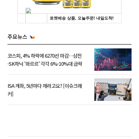
주요뉴스
코스피, 4% 하락에 6270선 마감…삼전
·SK하닉 '와르르' 각각 6%·10%대 급락
ISA 계좌, 5년마다 깨라고요? [이슈크래
커]