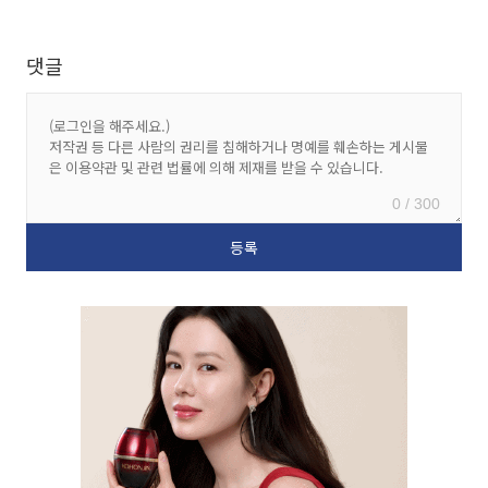
댓글
0 / 300