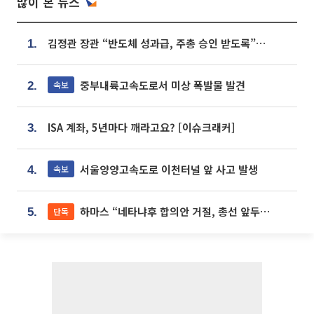
많이 본 뉴스
김정관 장관 “반도체 성과급, 주총 승인 받도록”…상법·자본시장법 개정 시사
1.
중부내륙고속도로서 미상 폭발물 발견
속보
2.
ISA 계좌, 5년마다 깨라고요? [이슈크래커]
3.
서울양양고속도로 이천터널 앞 사고 발생
속보
4.
하마스 “네타냐후 합의안 거절, 총선 앞두고 시간 끌기”
단독
5.