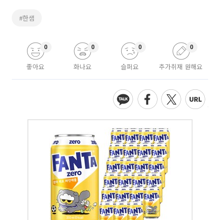
#한샘
0
0
0
0
좋아요
화나요
슬퍼요
추가취재 원해요