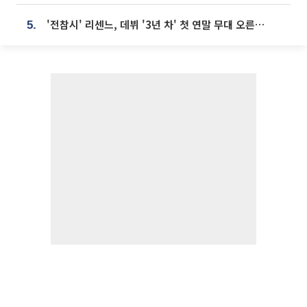
'전참시' 리센느, 데뷔 '3년 차' 첫 연말 무대 오른다⋯"그동안 섭외 안 와"
5.