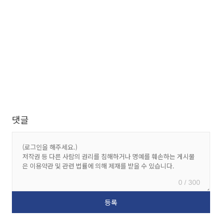
댓글
0 / 300