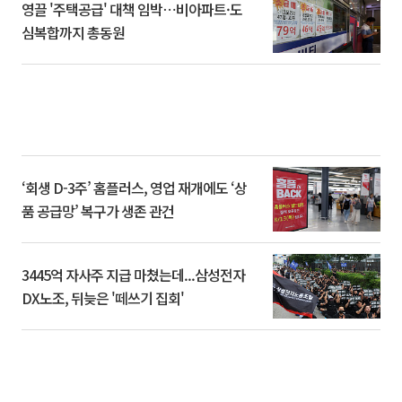
영끌 '주택공급' 대책 임박⋯비아파트·도
심복합까지 총동원
‘회생 D-3주’ 홈플러스, 영업 재개에도 ‘상
품 공급망’ 복구가 생존 관건
3445억 자사주 지급 마쳤는데...삼성전자
DX노조, 뒤늦은 '떼쓰기 집회'