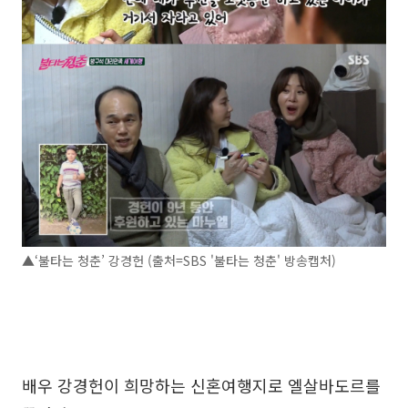
▲‘불타는 청춘’ 강경헌 (출처=SBS '불타는 청춘' 방송캡처)
배우 강경헌이 희망하는 신혼여행지로 엘살바도르를