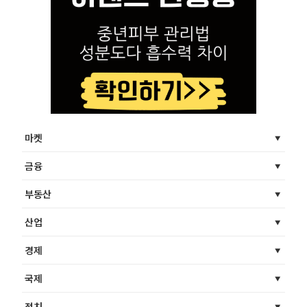
마켓
금융
부동산
산업
경제
국제
정치