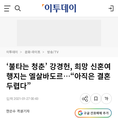
이투데이
문화·라이프
방송/TV
‘불타는 청춘’ 강경헌, 희망 신혼여
행지는 엘살바도르…“아직은 결혼
두렵다”
입력 2021-01-27 00:43
한은수 객원기자
구글 선호매체 추가