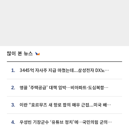
많이 본 뉴스
3445억 자사주 지급 마쳤는데...삼성전자 DX노조, 뒤늦은 '떼쓰기 집회'
1.
영끌 '주택공급' 대책 임박⋯비아파트·도심복합까지 총동원
2.
이란 “호르무즈 새 항로 합의 매우 근접...미국 배상 먼저”
3.
우성빈 기장군수 ‘유튜브 정치’에…국민의힘 군의원들 집단 반발
4.