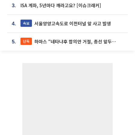
ISA 계좌, 5년마다 깨라고요? [이슈크래커]
3.
서울양양고속도로 이천터널 앞 사고 발생
속보
4.
하마스 “네타냐후 합의안 거절, 총선 앞두고 시간 끌기”
단독
5.