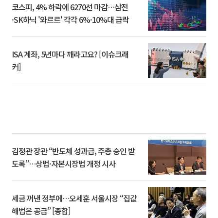
코스피, 4% 하락에 6270선 마감…삼전
·SK하닉 '와르르' 각각 6%·10%대 급락
ISA 계좌, 5년마다 깨라고요? [이슈크래
커]
김정관 장관 “반도체 성과급, 주총 승인 받
도록”…상법·자본시장법 개정 시사
세금 꺼낸 정부에…오세훈 서울시장 “집값
해법은 공급” [종합]