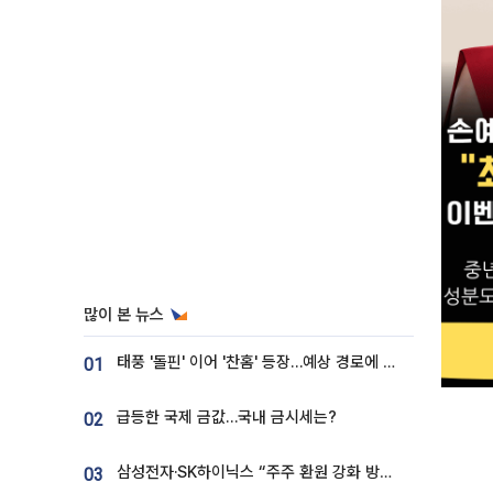
많이 본 뉴스
태풍 '돌핀' 이어 '찬홈' 등장…예상 경로에 한국 '한숨'
01
급등한 국제 금값…국내 금시세는?
02
삼성전자·SK하이닉스 “주주 환원 강화 방안 마련”
03