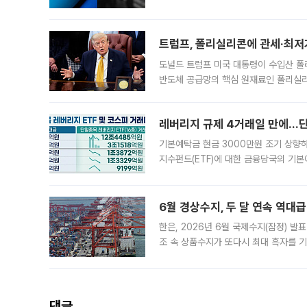
트럼프, 폴리실리콘에 관세·최저
도널드 트럼프 미국 대통령이 수입산 
반도체 공급망의 핵심 원재료인 폴리실리
로 한국 기업에 미칠 영향에도 관심이 
레버리지 규제 4거래일 만에…단일
기본예탁금 현금 3000만원 조기 상향하
지수펀드(ETF)에 대한 금융당국의 기본
13분의 1수준으로 급감했다. 6일 한국
한 가운데
6월 경상수지, 두 달 연속 역대급
한은, 2026년 6월 국제수지(잠정) 발
조 속 상품수지가 또다시 최대 흑자를 
다. 한국은행이 6일 발표한 '2026년 
집계됐다
댓글