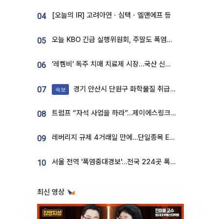
[오늘의 IR] 고려아연ㆍ심텍ㆍ엘앤에프 등
04
오늘 KBO 긴급 실행위원회, 주말도 폭염취소 될까
05
‘레켐비’ 독주 치매 치료제 시장…국산 신약 등장하나
06
경기 안산시 단원구 화학물질 취급 공장서 연기 발생
07
속보
트럼프 “자석 사업을 하라”…제이에스링크, 비중국 영구자석 공급망 구축 속도
08
레버리지 규제 4거래일 만에…단일종목 ETF 거래대금 '13분의 1' 급감
09
서울 전역 '폭염중대경보'…전국 224곳 폭염특보
10
최신 영상