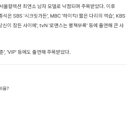
은 서울컬렉션 최연소 남자 모델로 낙점되며 주목받았다. 이후
석은 SBS '시크릿가든', MBC '하이킥! 짧은 다리의 역습', KBS
', '당신이 잠든 사이에', tvN '로맨스는 별책부록' 등에 출연해 큰 사
 청춘', 'VIP' 등에도 출연해 주목받았다.
아쉬움?