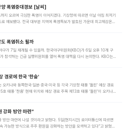
양 폭염중대경보 [날씨]
도까지 오르며 극심한 폭염이 이어지겠다. 기상청에 따르면 이날 아침 최저기
39도로 예보됐다. 전국 대부분 지역에 폭염특보가 발효된 가운데 최고체감온도
. 특히 폭염중대경보가 발표된 서울과 인천 강화ㆍ인천 북부ㆍ인천 남부, 경
말도 폭염취소 될까
구가 7일 재개될 수 있을까. 한국야구위원회(KBO)가 6일 오후 10개 구
 참석하는 긴급 실행위원회를 열어 폭염 대책을 다시 논의한다. KBO는
서 관람객과 선수단의 안전 위험 상황이 발생했다”며 5∼6일 예정됐던
상 경로에 한국 '한숨'
치는 오키나와 동쪽한국·일본·중국·미국 등 각국 기상청 태풍 '돌핀' 예상 경로
5호 태풍 '찬홈' 현재 위치와 예상 경로 주목 제13호 태풍 ‘돌핀’이 오키나와
 제15호 태풍 ‘찬홈’이 새로 발생했다. 한국과 일본뿐 아니라 중국
 강화 방안 마련”
 것이라고 밝혔다. 5일(현지시간) 로이터통신에 따르면
속 가능한 방식으로 주주 환원을 강화하는 방안을 모색하고 있다”고 밝혔다.