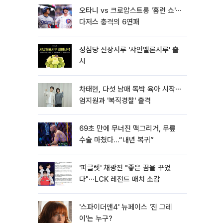
오타니 vs 크로암스트롱 '홈런 쇼'⋯
다저스 충격의 6연패
성심당 신상시루 '샤인멜론시루' 출
시
차태현, 다섯 남매 독박 육아 시작⋯
엄지원과 '복직경찰' 출격
69초 만에 무너진 맥그리거, 무릎
수술 마쳤다…“내년 복귀”
'피글렛' 채광진 "좋은 꿈을 꾸었
다"⋯LCK 레전드 매치 소감
'스파이더맨4' 뉴페이스 '진 그레
이'는 누구?