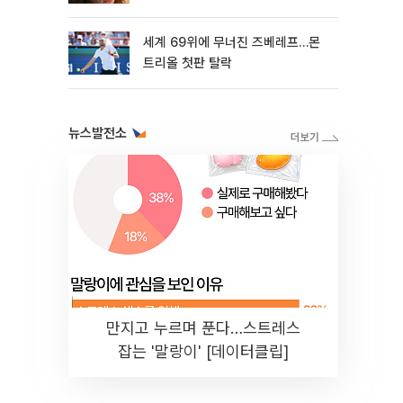
세계 69위에 무너진 즈베레프…몬
트리올 첫판 탈락
뉴스발전소
만지고 누르며 푼다…스트레스
잡는 '말랑이' [데이터클립]