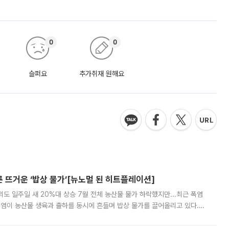
0
0
슬퍼요
추가취재 원해요
른 뜨거운 ‘밥상 물가’[뉴노멀 된 히트플레이션]
도 일주일 새 20%대 상승 7월 전체 농산물 물가 하락했지만...최근 폭염
폭염이 농산물 생육과 출하를 동시에 흔들며 밥상 물가를 끌어올리고 있다.
 아니라 오이와 참외, 브로콜리 가격까지 일주일 새 두 자릿수로 뛰었다.