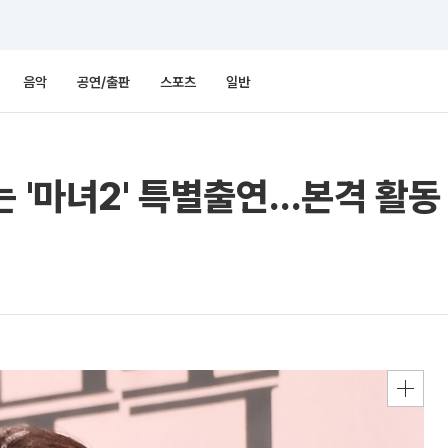
음악
공연/출판
스포츠
일반
 '마녀2' 특별출연…본격 활동 