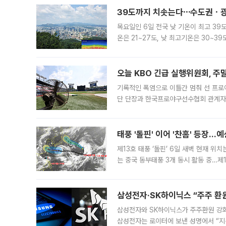
39도까지 치솟는다⋯수도권ㆍ광
목요일인 6일 전국 낮 기온이 최고 39
온은 21~27도, 낮 최고기온은 30~
는 35도 안팎까지 올라 매우 무덥겠다
기
오늘 KBO 긴급 실행위원회, 주
기록적인 폭염으로 이틀간 멈춰 선 프로야
단 단장과 한국프로야구선수협회 관계자가
5일 “최근 전국적으로 폭염이 지속되면
KBO리그와
태풍 '돌핀' 이어 '찬홈' 등장…예
제13호 태풍 ‘돌핀’ 6일 새벽 현재 위
는 중국 동부태풍 3개 동시 활동 중…제1
를 향해 서진하는 가운데 북서태평양에서는
삼성전자·SK하이닉스 “주주 환원
삼성전자와 SK하이닉스가 주주환원 강화 방안 마련에 나설
삼성전자는 로이터에 보낸 성명에서 “지