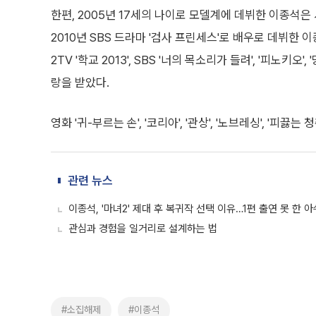
한편, 2005년 17세의 나이로 모델계에 데뷔한 이종석
2010년 SBS 드라마 '검사 프린세스'로 배우로 데뷔한 이종
2TV '학교 2013', SBS '너의 목소리가 들려', '피노키오
랑을 받았다.
영화 '귀-부르는 손', '코리아', '관상', '노브레싱', '피끓는
관련 뉴스
이종석, '마녀2' 제대 후 복귀작 선택 이유…1편 출연 못 한 
관심과 경험을 일거리로 설계하는 법
#소집해제
#이종석