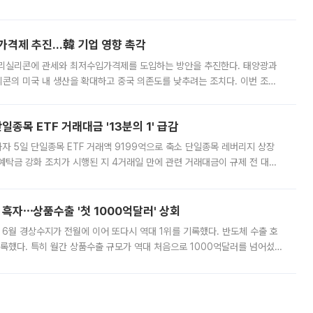
그러면서 자세한 내용은 “조만간 공개할 예정”이라고 덧붙였다. SK하이닉스도 로이터에 전달한 성명에서 “연
가격제 추진…韓 기업 영향 촉각
폴리실리콘에 관세와 최저수입가격제를 도입하는 방안을 추진한다. 태양광과
콘의 미국 내 생산을 확대하고 중국 의존도를 낮추려는 조치다. 이번 조처
쏠리고 있다. 5일(현지시간) 블룸버그통신에 따르면 미국 행정부 내에서는
종목 ETF 거래대금 '13분의 1' 급감
자 5일 단일종목 ETF 거래액 9199억으로 축소 단일종목 레버리지 상장
예탁금 강화 조치가 시행된 지 4거래일 만에 관련 거래대금이 규제 전 대비
거래소에 따르면 전날 코스피 시장 전체 거래대금은 25조2129억원을 기록
 흑자⋯상품수출 '첫 1000억달러' 상회
표 6월 경상수지가 전월에 이어 또다시 역대 1위를 기록했다. 반도체 수출 호
기록했다. 특히 월간 상품수출 규모가 역대 처음으로 1000억달러를 넘어섰
6월 국제수지(잠정)'에 따르면 6월 경상수지는 497억3000만달러 흑자로