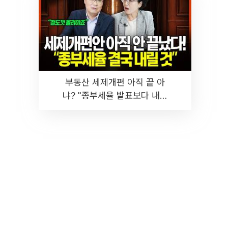
부동산 세제개편 아직 끝 아
냐? "종부세율 발표보다 내릴
것" 장기거주·양도세 전망 I 집
땅지성 I 김인만, 진미윤