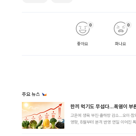
0
0
좋아요
화나요
주요 뉴스
한끼 먹기도 무섭다...폭염이 부
고온에 생육 부진·출하량 감소…오이·참외
영향, 8월부터 본격 반영 연일 이어진 
고온에 취약한 시금치와 상추 등 잎채소뿐