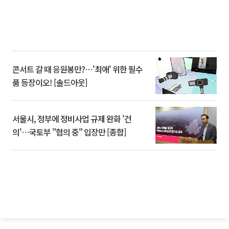
콘서트 갈 때 응원봉만?⋯'최애' 위한 필수
품 등장이오! [솔드아웃]
서울시, 정부에 정비사업 규제 완화 '건
의'⋯국토부 "협의 중" 입장만 [종합]