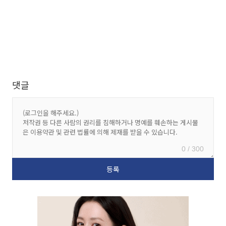
댓글
0 / 300