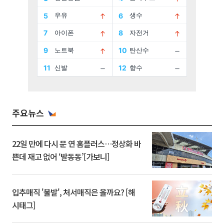
주요뉴스
22일 만에 다시 문 연 홈플러스…정상화 바
쁜데 재고 없어 ‘발동동’[가보니]
입추매직 '불발', 처서매직은 올까요? [해
시태그]