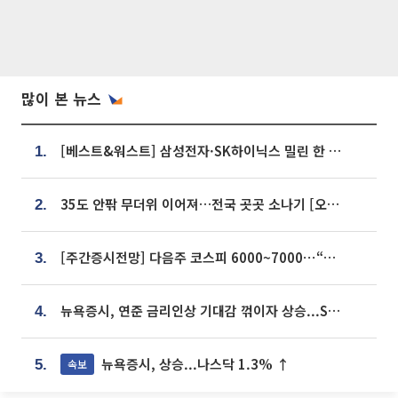
많이 본 뉴스
[베스트&워스트] 삼성전자·SK하이닉스 밀린 한 주…상상인증권은 85% 급등
1.
35도 안팎 무더위 이어져…전국 곳곳 소나기 [오늘 날씨]
2.
[주간증시전망] 다음주 코스피 6000~7000⋯“外人 수급은 정책이 변수”
3.
뉴욕증시, 연준 금리인상 기대감 꺾이자 상승...S&P500 사상 최고치 [종합]
4.
뉴욕증시, 상승...나스닥 1.3% ↑
속보
5.