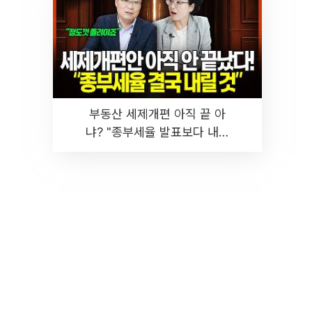
부동산 세제개편 아직 끝 아
냐? "종부세율 발표보다 내릴
것" 장기거주·양도세 전망 I 집
땅지성 I 김인만, 진미윤