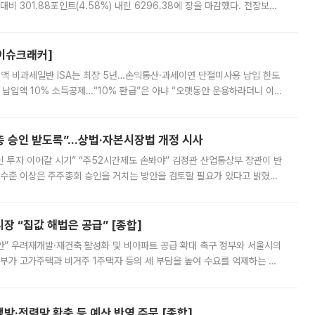
비 301.88포인트(4.58%) 내린 6296.38에 장을 마감했다. 전장보다
스피는 장중 한때 6550.94까지 오르기도 했으나 6238.32까지 밀리기도 했
[이슈크래커]
 전액 비과세일반 ISA는 최장 5년…손익통산·과세이연 단절미사용 납입 한도
납입액 10% 소득공제…“10% 환급”은 아냐 “오랫동안 운용하라더니 이제
 ‘만능 절세 통장’으로 불리는 개인종합자산관리계좌(ISA)가 두 갈래로 개
주총 승인 받도록”…상법·자본시장법 개정 시사
닌 투자 이어갈 시기” “주52시간제도 손봐야” 김정관 산업통상부 장관이 반
 수준 이상은 주주총회 승인을 거치는 방안을 검토할 필요가 있다고 밝혔다.
배구조와 주주권 강화 논의가 이어지는 가운데, 핵심 연구인력에 대한
 “집값 해법은 공급” [종합]
안” 우려재개발·재건축 활성화 및 비아파트 공급 확대 촉구 정부와 서울시의
정부가 고가주택과 비거주 1주택자 등의 세 부담을 높여 수요를 억제하는 카
키울 것이라며 세금이 아닌 공급이 근본적인 처방이라고 전면 반박했다.
방·전력망 확충 등 예산 반영 주문 [종합]