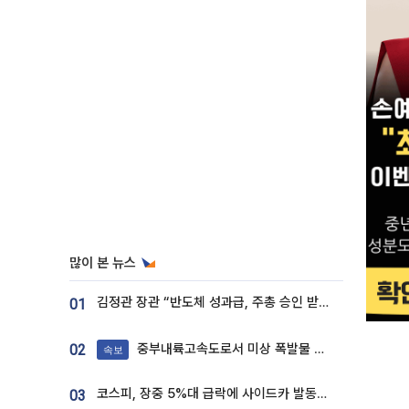
많이 본 뉴스
김정관 장관 “반도체 성과급, 주총 승인 받도록”…상법·자본시장법 개정 시사
01
중부내륙고속도로서 미상 폭발물 발견
02
속보
코스피, 장중 5%대 급락에 사이드카 발동…삼성·SK 동반 폭락
03