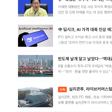
이재명 대통령은 6일 사상 최악의 폭염
안전 등 인명 피해를 막는 데 모든 행
인프라 확충 계획을 내년도 예산안에 반
中 딥시크, AI 가격 대폭 인상 
IPO 앞두고 수익성 제고 나서 중국 대표
그동안 ‘초저가 전략’으로 미국과 중국
가된다. 블룸버그통신에 따르면 딥시크는
반도체 날개 달고 날았다⋯'역대급
6월 상품수지 흑자 478.9억달러 '역대
위'⋯"유가ㆍ환율 영향 출국자 수 감소" 
급 수출 호조가 매달 이어지면서 6월 
대 기
실리콘투, 라이브커머스팀 
단독
실리콘투, 팀장·PD 채용…방송 기획부
유통 플랫폼 실리콘투가 라이브커머스 전
나섰다. 국내 화장품을 해외 유통망에 공