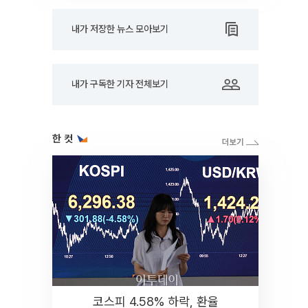
내가 저장한 뉴스 모아보기
내가 구독한 기자 전체보기
한 컷
코스피 4.58% 하락, 환율