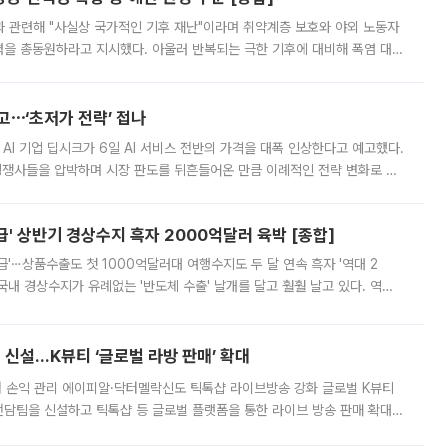
과 관련해 "사실상 국가적인 기후 재난"이라며 취약계층 보호와 야외 노동자
정력을 총동원하라고 지시했다. 아울러 반복되는 극한 기후에 대비해 폭염 대응
영하는 방안도 검토하라고 주문했다. 이 대통령은 이날 폭염·가뭄 대
예고⋯‘초저가 전략’ 접나
 AI 기업 딥시크가 6일 AI 서비스 전반의 가격을 대폭 인상한다고 예고했다.
 경쟁사들을 압박하며 시장 판도를 뒤흔들어온 만큼 이례적인 전략 변화로 평
 이날 공지를 통해 구체적인 인상 폭은 공개하지 않았지만 상당한 수
' 상반기 경상수지 흑자 2000억달러 육박 [종합]
급'⋯상품수출도 첫 1000억달러대 여행수지도 두 달 연속 흑자 '역대 2
국내 경상수지가 유례없는 '반도체 수출' 날개를 달고 훨훨 날고 있다. 역대
경상수지 뿐 아니라 상반기 경상수지 흑자도 2000억달러에 근접하며 사상 최
신설…K뷰티 ‘글로벌 라방 판매’ 확대
터 손익 관리 에이피알·닥터멜락신도 틱톡샵 라이브방송 강화 글로벌 K뷰티
담팀을 신설하고 틱톡샵 등 글로벌 플랫폼을 통한 라이브 방송 판매 확대에
급하는 데서 한발 더 나아가 방송 기획과 상품 구성, 출연자 섭외, 손익