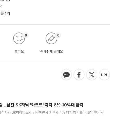
응”
목 1위
0
0
슬퍼요
추가취재 원해요
감…삼전·SK하닉 '와르르' 각각 6%·10%대 급락
삼성전자와 SK하이닉스가 급락하면서 지수가 4% 넘게 하락했다. 6일 한국거