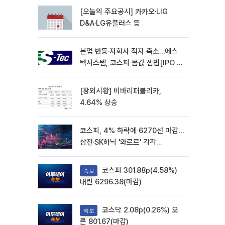
[오늘의 주요공시] 카카오·LIG
D&A·LG유플러스 등
본업 반등·자회사 적자 축소…에스
텍시스템, 코스피 몸값 셈법[IPO 엑
스레이]
[장외시황] 비바리퍼블리카,
4.64% 상승
코스피, 4% 하락에 6270선 마감…
삼전·SK하닉 '와르르' 각각
6%·10%대 급락
코스피 301.88p(4.58%)
속보
내린 6296.38(마감)
코스닥 2.08p(0.26%) 오
속보
른 801.67(마감)