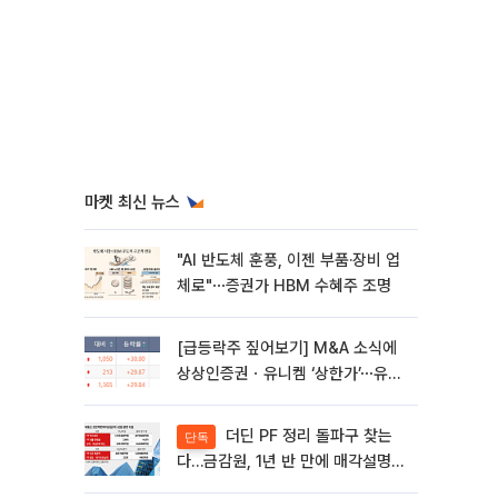
마켓 최신 뉴스
"AI 반도체 훈풍, 이젠 부품·장비 업
체로"⋯증권가 HBM 수혜주 조명
[급등락주 짚어보기] M&A 소식에
상상인증권ㆍ유니켐 ‘상한가’⋯유증
제동 걸린 SK디앤디↑
더딘 PF 정리 돌파구 찾는
단독
다…금감원, 1년 반 만에 매각설명회
재개