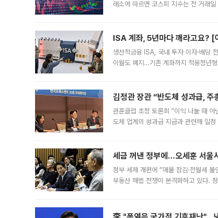
래소에 따르면 코스피 지수는 전 거래일 대
1.81% 내린 6478.75에 출발한 코
다. 이날 오전
ISA 계좌, 5년마다 깨라고요? 
생산적금융 ISA, 국내 투자 이자·배당
이월도 폐지…기존 계좌까지 적용청년형 
는 5년마다 계좌를 해지하라는 건가요?”
편을
김정관 장관 “반도체 성과급, 
관훈클럽 초청 토론회 “이익 나눌 때 아
도체 업계의 성과급 지급과 관련해 일정
최근 상법·자본시장법 개정으로 기업 지
세금 꺼낸 정부에…오세훈 서울시장
정부 세제 개편에 “매물 잠김·전월세 불
부동산 해법 전쟁이 본격화하고 있다. 
드를 꺼내자 서울시는 전·월세 부담만 
李 "폭염은 국가적 기후재난"…냉