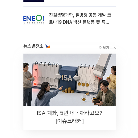
진원생명과학, 질병청 공동 개발 코
로나19 DNA 백신 플랫폼 美 특허
확보
뉴스발전소
ISA 계좌, 5년마다 깨라고요?
[이슈크래커]