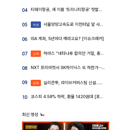
티웨이항공, 새 이름 '트리니티항공' 첫발…SSC 전략 본격화
04
서울양양고속도로 이천터널 앞 사고 발생
05
속보
ISA 계좌, 5년마다 깨라고요? [이슈크래커]
06
하마스 “네타냐후 합의안 거절, 총선 앞두고 시간 끌기”
07
단독
NXT 프리마켓서 SK하이닉스 또 하한가⋯‘11주 거래’에 시초가 왜곡
08
09
실리콘투, 라이브커머스팀 신설…K뷰티 ‘글로벌 판매망’ 확대[K뷰티 라방戰]
단독
코스피 4.58% 하락, 환율 1420원대 [포토]
10
최신 영상