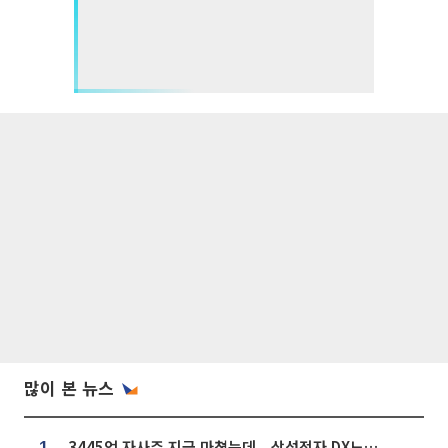
많이 본 뉴스
3445억 자사주 지급 마쳤는데...삼성전자 DX노조, 뒤늦은 '떼쓰기 집회'
1.