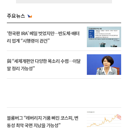
주요뉴스
‘한국판 IRA’ 베일 벗었지만…반도체·배터
리 업계 “시행령이 관건”
與 “세제개편안 다양한 목소리 수렴…이달
말 정리 가능성”
블룸버그 “레버리지 거품 빠진 코스피, 변
동성 최악 국면 지났을 가능성”