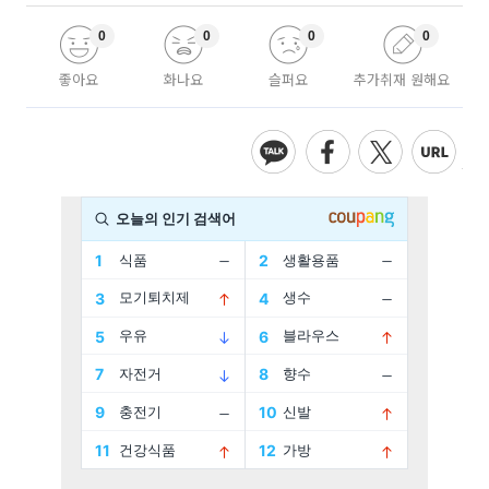
0
0
0
0
좋아요
화나요
슬퍼요
추가취재 원해요