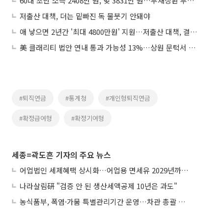
60대 초반 소득 2408만 원, 빚 3831만 원…부채상환 부담 커
저출산 대책, 더는 밑빠진 독 물붓기 안돼야
애 낳으면 2년간 '최대 4800만원' 지원…저출산 대책, 결국 현금살포
美 클래리티 법안 연내 통과 가능성 13%…상원 문턱서 제동
#퇴직연금
#통계청
#개인형퇴직연금
#확정급여형
#확정기여형
세종=곽도흔 기자의 주요 뉴스
어업법인 세제혜택 상시화…어업용 면세유 2029년까지 연장
나라살림硏 "검증 안 된 생산세액공제 10년은 과도"
농식품부, 폭염·가뭄 특별관리기간 운영…차관 총괄 대응체계 격상