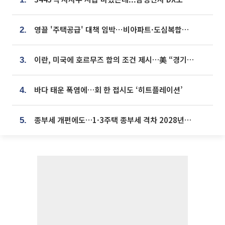
영끌 '주택공급' 대책 임박⋯비아파트·도심복합까지 총동원
2.
이란, 미국에 호르무즈 합의 조건 제시…美 “경기 아직 안 끝나” [종합]
3.
바다 태운 폭염에…회 한 접시도 ‘히트플레이션’
4.
종부세 개편에도…1·3주택 종부세 격차 2028년부터 확대
5.