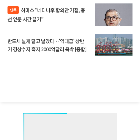
하마스 “네타냐후 합의안 거절, 총
단독
선 앞둔 시간 끌기”
반도체 날개 달고 날았다⋯'역대급' 상반
기 경상수지 흑자 2000억달러 육박 [종합]