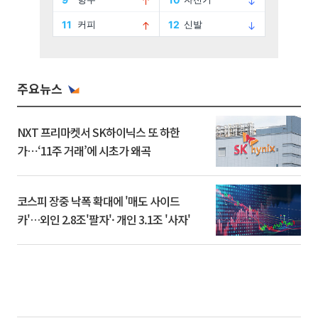
주요뉴스
NXT 프리마켓서 SK하이닉스 또 하한
가⋯‘11주 거래’에 시초가 왜곡
코스피 장중 낙폭 확대에 '매도 사이드
카'…외인 2.8조'팔자'· 개인 3.1조 '사자'