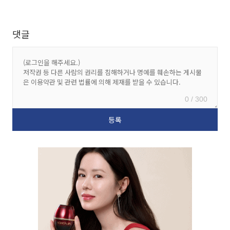
댓글
0 / 300