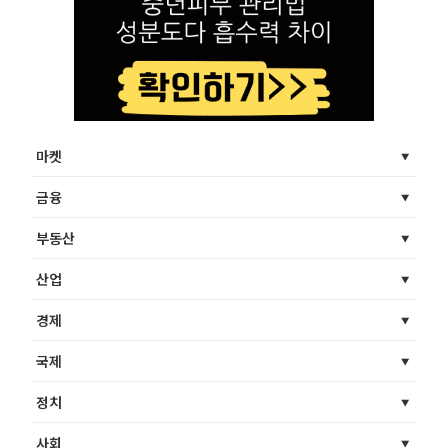
마켓
금융
부동산
산업
경제
국제
정치
사회