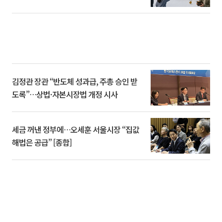
김정관 장관 “반도체 성과급, 주총 승인 받
도록”…상법·자본시장법 개정 시사
세금 꺼낸 정부에…오세훈 서울시장 “집값
해법은 공급” [종합]