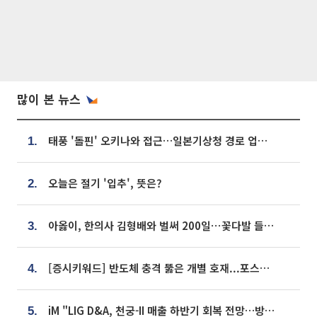
많이 본 뉴스
태풍 '돌핀' 오키나와 접근…일본기상청 경로 업데이트
1.
오늘은 절기 '입추', 뜻은?
2.
아옳이, 한의사 김형배와 벌써 200일⋯꽃다발 들고 "프러포즈 아냐"
3.
[증시키워드] 반도체 충격 뚫은 개별 호재...포스코퓨처엠·에코프로·한화솔루션 '눈길'
4.
iM "LIG D&A, 천궁-II 매출 하반기 회복 전망…방산 톱픽 유지"
5.