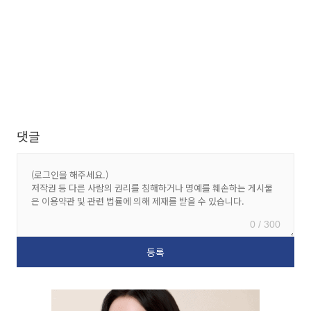
댓글
0 / 300