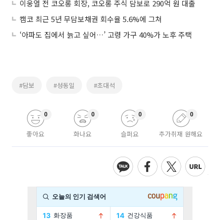
이웅열 전 코오롱 회장, 코오롱 주식 담보로 290억 원 대출
캠코 최근 5년 무담보채권 회수율 5.6%에 그쳐
‘아파도 집에서 늙고 싶어…’ 고령 가구 40%가 노후 주택
#담보
#성동일
#초대석
0
0
0
0
좋아요
화나요
슬퍼요
추가취재 원해요