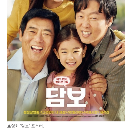
▲영화 '담보' 포스터.