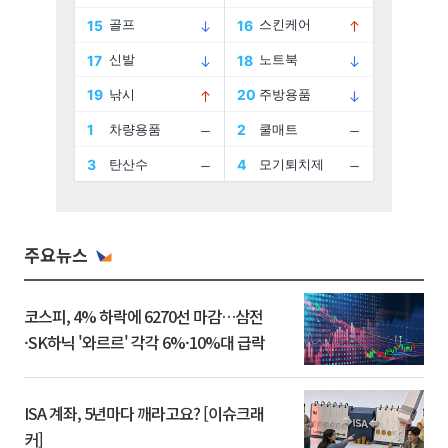
주요뉴스
코스피, 4% 하락에 6270선 마감…삼전
·SK하닉 '와르르' 각각 6%·10%대 급락
ISA 계좌, 5년마다 깨라고요? [이슈크래
커]