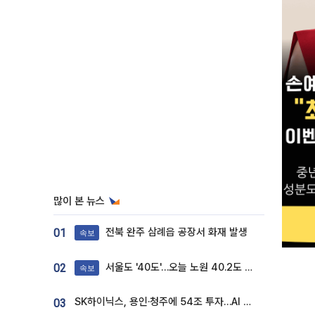
많이 본 뉴스
전북 완주 삼례읍 공장서 화재 발생
01
속보
서울도 '40도'…오늘 노원 40.2도 기록
02
속보
SK하이닉스, 용인·청주에 54조 투자…AI 메모리 생산기지 키운다
03