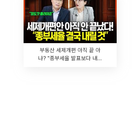
부동산 세제개편 아직 끝 아
냐? "종부세율 발표보다 내릴
것" 장기거주·양도세 전망 I 집
땅지성 I 김인만, 진미윤