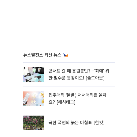
뉴스발전소 최신 뉴스
콘서트 갈 때 응원봉만?⋯'최애' 위
한 필수품 등장이오! [솔드아웃]
입추매직 '불발', 처서매직은 올까
요? [해시태그]
극한 폭염의 붉은 마침표 [한컷]