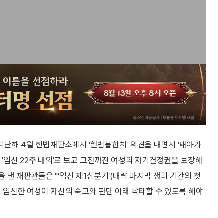
 지난해 4월 헌법재판소에서 '헌법불합치' 의견을 내면서 '태아가
 '임신 22주 내외'로 보고 그전까진 여성의 자기결정권을 보장해
을 낸 재판관들은 "'임신 제1삼분기'(대략 마지막 생리 기간의 첫
 임신한 여성이 자신의 숙고와 판단 아래 낙태할 수 있도록 해야