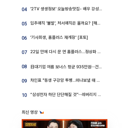
'2TV 생생정보' 오늘방송맛집- 배우 강성진 단골! 쌀국수ㆍ푸팟퐁 커리 맛집 '블○○○'
04
입추매직 '불발', 처서매직은 올까요? [해시태그]
05
'기사회생, 홈플러스 재개장' [포토]
06
22일 만에 다시 문 연 홈플러스…정상화 바쁜데 재고 없어 ‘발동동’[가보니]
07
08
日대기업 여름 보너스 평균 935만원⋯건설회사 1800만 넘어
차인표 "동생 구강암 투병…떠나보낼 때 가장 힘들었다”
09
“삼성전자 하단 단단해질 것”⋯레버리지 규제에 쏠림 완화 [찐코노미]
10
최신 영상