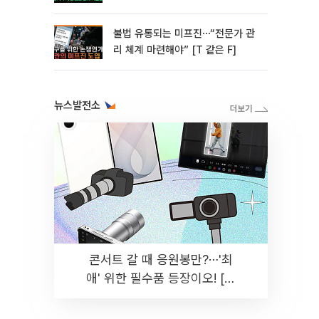
미]
불법 유통되는 미프진⋯“전문가 관
리 체계 마련해야” [T 같은 F]
뉴스발전소
콘서트 갈 때 응원봉만?⋯'최
애' 위한 필수품 등장이오! [솔
드아웃]