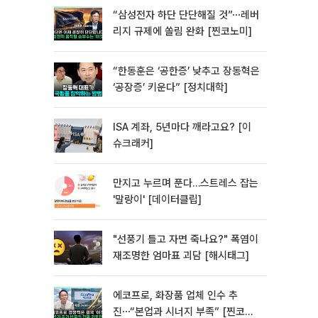
“삼성전자 하단 단단해질 것”⋯레버
리지 규제에 쏠림 완화 [찐코노미]
“한동훈은 ‘공한증’ 낮추고 장동혁은
‘공장증’ 키운다” [정치대학]
ISA 계좌, 5년마다 깨라고요? [이
슈크래커]
만지고 누르며 푼다…스트레스 잡는
'말랑이' [데이터클립]
"선풍기 틀고 자면 죽나요?" 폭염이
재조명한 엄마표 괴담 [해시태그]
에코프로, 화장품 업체 인수 추
진⋯“본업과 시너지 부족” [찐코노