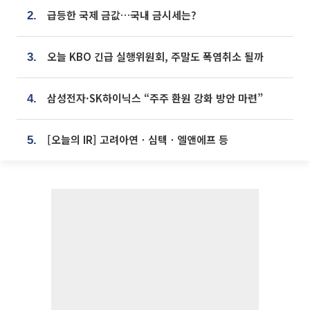
급등한 국제 금값…국내 금시세는?
2.
오늘 KBO 긴급 실행위원회, 주말도 폭염취소 될까
3.
삼성전자·SK하이닉스 “주주 환원 강화 방안 마련”
4.
[오늘의 IR] 고려아연ㆍ심텍ㆍ엘앤에프 등
5.