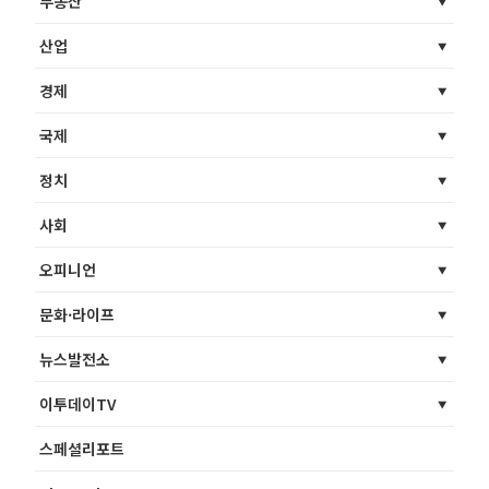
부동산
산업
경제
국제
정치
사회
오피니언
문화·라이프
뉴스발전소
이투데이TV
스페셜리포트