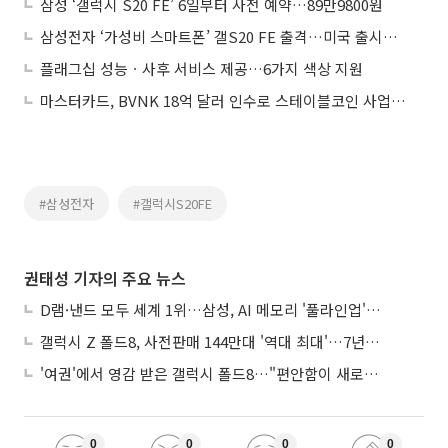
삼성 ‘갤럭시 S20 FE’ 6일부터 사전 예약…89만9800원
삼성전자 ‘가성비 스마트폰’ 갤S20 FE 출격…미국 출시가 82만원
플래그십 성능ㆍ사후 서비스 제공…6가지 색상 지원
마스터카드, BVNK 18억 달러 인수로 스테이블코인 사업 본격 확장
#삼성전자
#갤럭시S20FE
권태성 기자의 주요 뉴스
D램·낸드 모두 세계 1위…삼성, AI 메모리 '풀라인업'으로 승부
갤럭시 Z 폴드8, 사전판매 144만대 '역대 최대'…7년만에 갤노트10 기록 넘어
'여권'에서 영감 받은 갤럭시 폴드8…"편안함이 새로운 디자인 경쟁력"
0
0
0
0