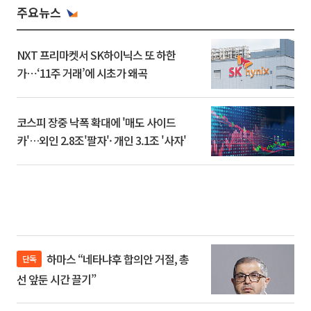
주요뉴스
NXT 프리마켓서 SK하이닉스 또 하한
가⋯‘11주 거래’에 시초가 왜곡
코스피 장중 낙폭 확대에 '매도 사이드
카'…외인 2.8조'팔자'· 개인 3.1조 '사자'
하마스 “네타냐후 합의안 거절, 총
단독
선 앞둔 시간 끌기”