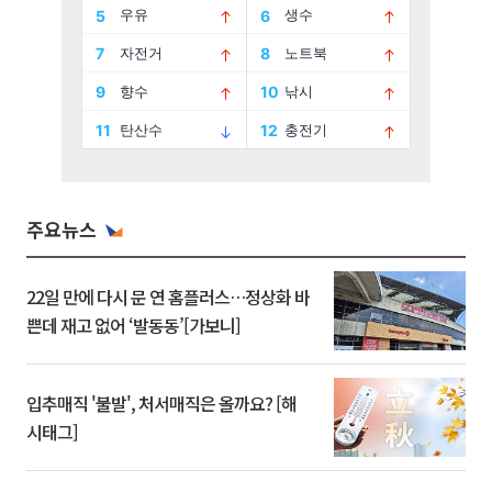
주요뉴스
22일 만에 다시 문 연 홈플러스…정상화 바
쁜데 재고 없어 ‘발동동’[가보니]
입추매직 '불발', 처서매직은 올까요? [해
시태그]