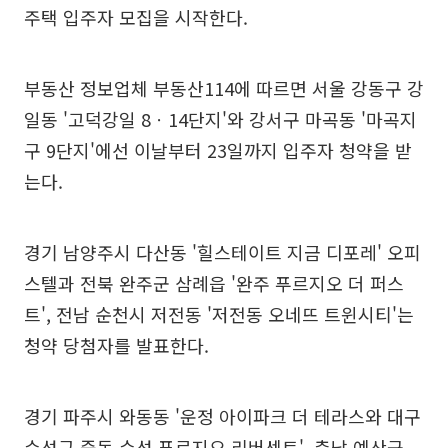
주택 입주자 모집을 시작한다.
부동산 정보업체 부동산114에 따르면 서울 강동구 강
일동 '고덕강일 8ㆍ14단지'와 강서구 마곡동 '마곡지
구 9단지'에선 이날부터 23일까지 입주자 청약을 받
는다.
경기 남양주시 다산동 '힐스테이트 지금 디포레' 오피
스텔과 전북 완주군 삼례읍 '완주 푸르지오 더 퍼스
트', 전남 순천시 저전동 '저전동 오네뜨 트윈시티'는
청약 당첨자를 발표한다.
경기 파주시 와동동 '운정 아이파크 더 테라스와 대구
수성구 중동 수성 푸르지오 리버센트', 충남 예산군