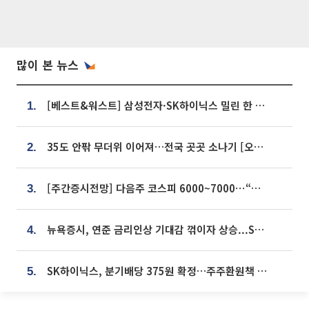
많이 본 뉴스
[베스트&워스트] 삼성전자·SK하이닉스 밀린 한 주…상상인증권은 85% 급등
1.
35도 안팎 무더위 이어져…전국 곳곳 소나기 [오늘 날씨]
2.
[주간증시전망] 다음주 코스피 6000~7000⋯“外人 수급은 정책이 변수”
3.
뉴욕증시, 연준 금리인상 기대감 꺾이자 상승...S&P500 사상 최고치 [종합]
4.
SK하이닉스, 분기배당 375원 확정…주주환원책 9월로 앞당겨 발표
5.