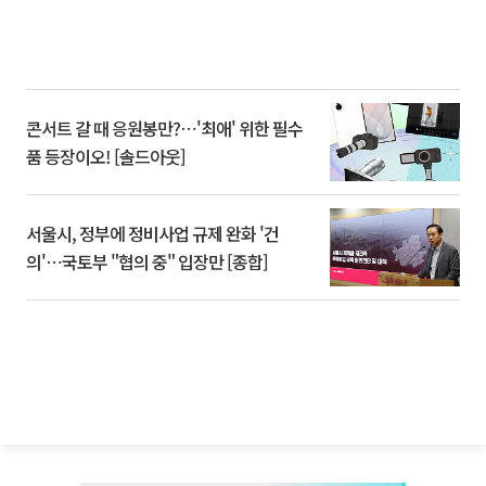
콘서트 갈 때 응원봉만?⋯'최애' 위한 필수
품 등장이오! [솔드아웃]
서울시, 정부에 정비사업 규제 완화 '건
의'⋯국토부 "협의 중" 입장만 [종합]