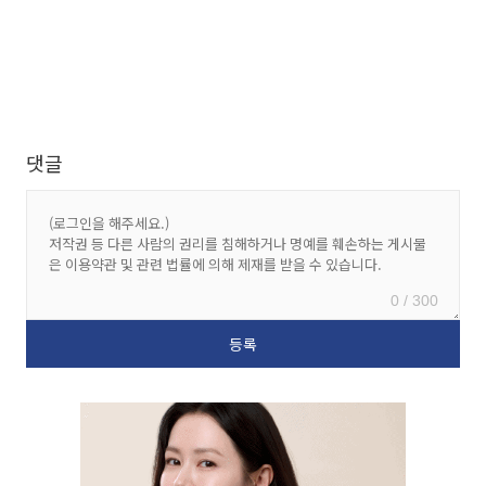
댓글
0 / 300