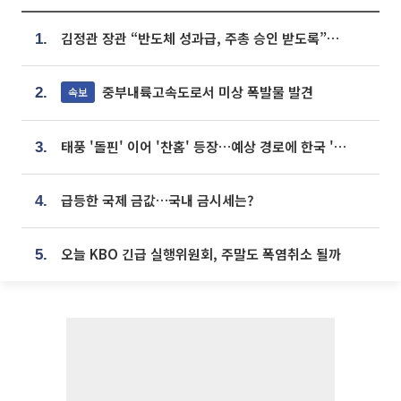
김정관 장관 “반도체 성과급, 주총 승인 받도록”…상법·자본시장법 개정 시사
1.
중부내륙고속도로서 미상 폭발물 발견
속보
2.
태풍 '돌핀' 이어 '찬홈' 등장…예상 경로에 한국 '한숨'
3.
급등한 국제 금값…국내 금시세는?
4.
오늘 KBO 긴급 실행위원회, 주말도 폭염취소 될까
5.