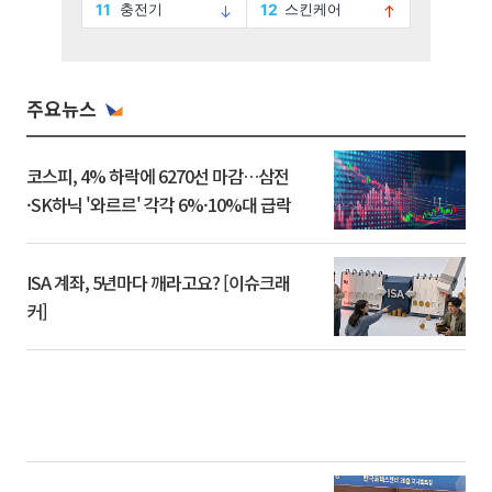
주요뉴스
코스피, 4% 하락에 6270선 마감…삼전
·SK하닉 '와르르' 각각 6%·10%대 급락
ISA 계좌, 5년마다 깨라고요? [이슈크래
커]