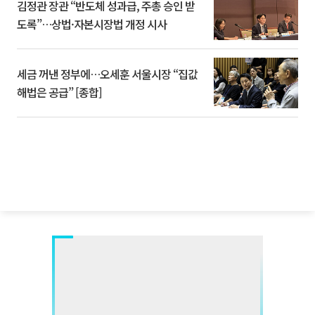
김정관 장관 “반도체 성과급, 주총 승인 받
도록”…상법·자본시장법 개정 시사
세금 꺼낸 정부에…오세훈 서울시장 “집값
해법은 공급” [종합]