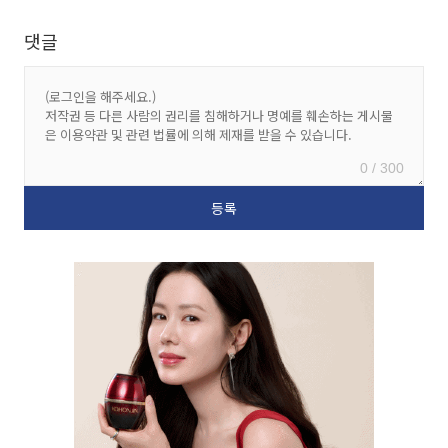
댓글
0 / 300