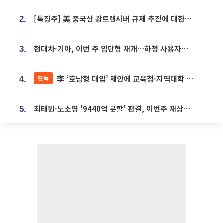
[특징주] 美 중국산 광트랜시버 규제 추진에 대한광통신 등 광통신株 강세
2.
현대차·기아, 이번 주 임단협 재개…하청 사용자성 재심도 ‘변수’
3.
李 ‘호남형 대입’ 제안에 교육청·지역대학 서·논술형 입시 연계 '착수'
단독
4.
최태원·노소영 '9440억 분할' 판결, 이번주 재상고 여부 주목
5.