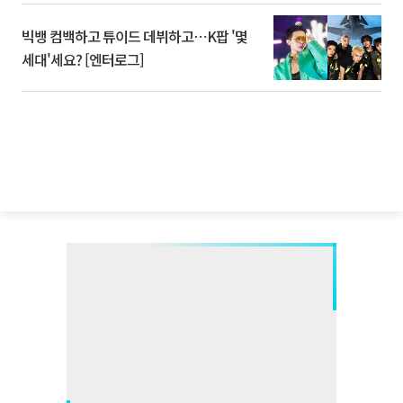
빅뱅 컴백하고 튜이드 데뷔하고⋯K팝 '몇
세대'세요? [엔터로그]