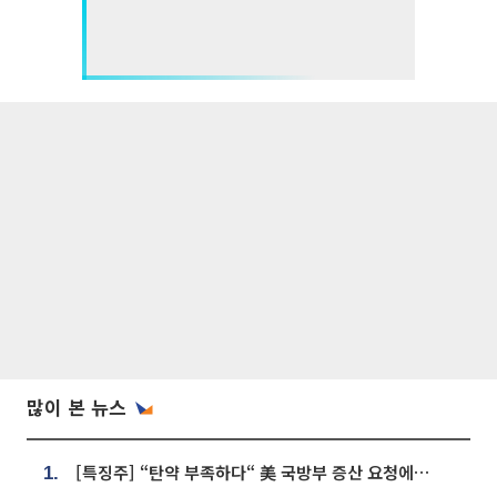
많이 본 뉴스
[특징주] “탄약 부족하다“ 美 국방부 증산 요청에⋯국내 방산주 급등세
1.