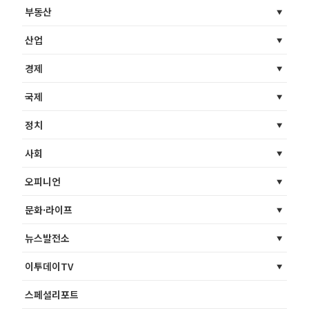
부동산
산업
경제
국제
정치
사회
오피니언
문화·라이프
뉴스발전소
이투데이TV
스페셜리포트