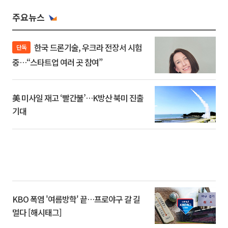
주요뉴스
한국 드론기술, 우크라 전장서 시험
단독
중…“스타트업 여러 곳 참여”
美 미사일 재고 ‘빨간불’…K방산 북미 진출
기대
KBO 폭염 '여름방학' 끝…프로야구 갈 길
멀다 [해시태그]