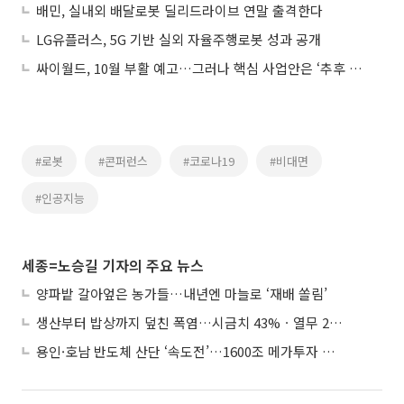
배민, 실내외 배달로봇 딜리드라이브 연말 출격한다
LG유플러스, 5G 기반 실외 자율주행로봇 성과 공개
싸이월드, 10월 부활 예고…그러나 핵심 사업안은 ‘추후 공개’
#로봇
#콘퍼런스
#코로나19
#비대면
#인공지능
세종=노승길 기자의 주요 뉴스
양파밭 갈아엎은 농가들…내년엔 마늘로 ‘재배 쏠림’
생산부터 밥상까지 덮친 폭염…시금치 43%ㆍ열무 28% 급등
용인·호남 반도체 산단 ‘속도전’…1600조 메가투자 이행 총력