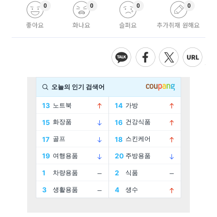
0
0
0
0
좋아요
화나요
슬퍼요
추가취재 원해요