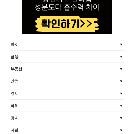
마켓
금융
부동산
산업
경제
국제
정치
사회