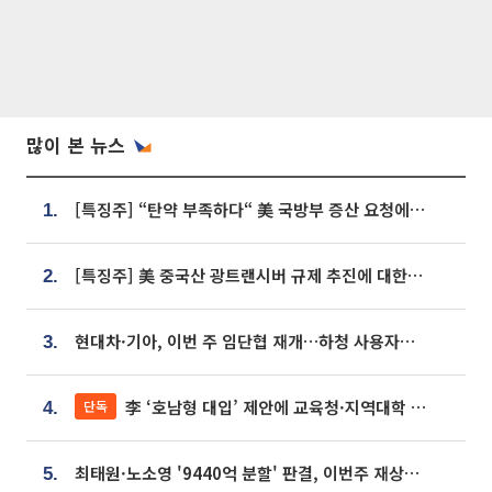
많이 본 뉴스
[특징주] “탄약 부족하다“ 美 국방부 증산 요청에⋯국내 방산주 급등세
1.
[특징주] 美 중국산 광트랜시버 규제 추진에 대한광통신 등 광통신株 강세
2.
현대차·기아, 이번 주 임단협 재개…하청 사용자성 재심도 ‘변수’
3.
李 ‘호남형 대입’ 제안에 교육청·지역대학 서·논술형 입시 연계 '착수'
단독
4.
최태원·노소영 '9440억 분할' 판결, 이번주 재상고 여부 주목
5.