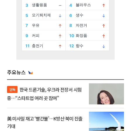
주요뉴스
한국 드론기술, 우크라 전장서 시험
단독
중…“스타트업 여러 곳 참여”
美 미사일 재고 ‘빨간불’…K방산 북미 진출
기대