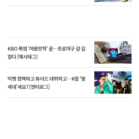
KBO 폭염 '여름방학' 끝…프로야구 갈 길
멀다 [해시태그]
빅뱅 컴백하고 튜이드 데뷔하고⋯K팝 '몇
세대'세요? [엔터로그]