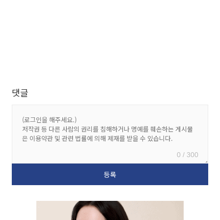
댓글
0 / 300