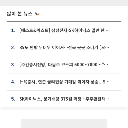
많이 본 뉴스
[베스트&워스트] 삼성전자·SK하이닉스 밀린 한 주…상상인증권은 85% 급등
1.
35도 안팎 무더위 이어져…전국 곳곳 소나기 [오늘 날씨]
2.
[주간증시전망] 다음주 코스피 6000~7000⋯“外人 수급은 정책이 변수”
3.
뉴욕증시, 연준 금리인상 기대감 꺾이자 상승...S&P500 사상 최고치 [종합]
4.
SK하이닉스, 분기배당 375원 확정…주주환원책 9월로 앞당겨 발표
5.