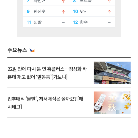
주요뉴스
22일 만에 다시 문 연 홈플러스…정상화 바
쁜데 재고 없어 ‘발동동’[가보니]
입추매직 '불발', 처서매직은 올까요? [해
시태그]