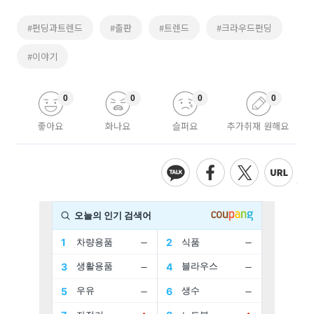
#펀딩과트렌드
#출판
#트렌드
#크라우드펀딩
#이야기
0
0
0
0
좋아요
화나요
슬퍼요
추가취재 원해요