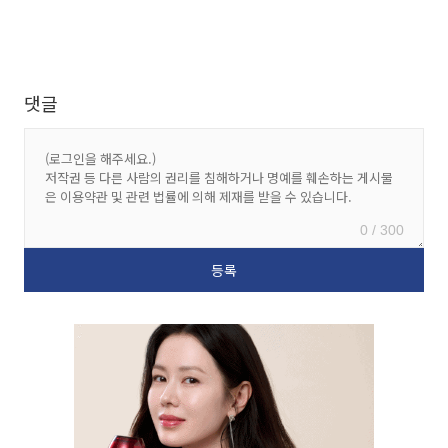
댓글
0 / 300