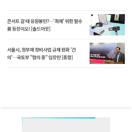
콘서트 갈 때 응원봉만?⋯'최애' 위한 필수
품 등장이오! [솔드아웃]
서울시, 정부에 정비사업 규제 완화 '건
의'⋯국토부 "협의 중" 입장만 [종합]