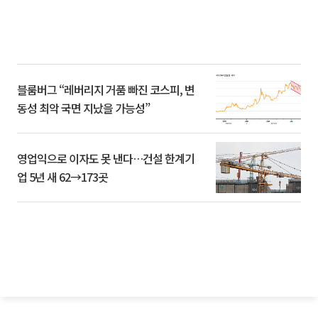
블룸버그 “레버리지 거품 빠진 코스피, 변
동성 최악 국면 지났을 가능성”
영업익으로 이자도 못 낸다…건설 한계기
업 5년 새 62→173곳