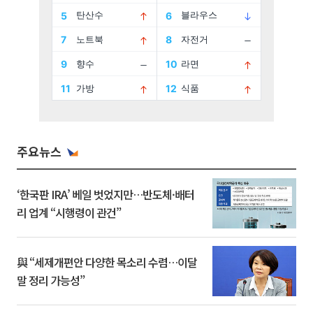
주요뉴스
‘한국판 IRA’ 베일 벗었지만…반도체·배터
리 업계 “시행령이 관건”
與 “세제개편안 다양한 목소리 수렴…이달
말 정리 가능성”