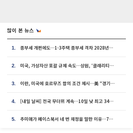
많이 본 뉴스
종부세 개편에도…1·3주택 종부세 격차 2028년부터 확대
1.
미국, 가상자산 포괄 규제 속도…상원, ‘클래리티법’ 9월 절차투표 추진
2.
이란, 미국에 호르무즈 합의 조건 제시…美 “경기 아직 안 끝나” [종합]
3.
[내일 날씨] 전국 무더위 계속…10일 낮 최고 34도 육박
4.
추미애가 페이스북서 네 번 재정을 말한 이유…7700억 추경 열쇠는 도의회에
5.