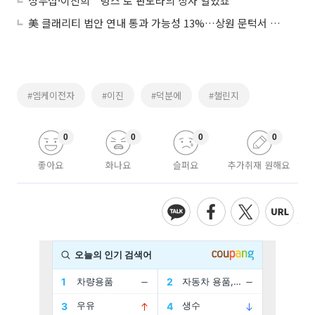
성두섭·이진희 "'렁스'로 판도라의 상자 열었죠"
美 클래리티 법안 연내 통과 가능성 13%…상원 문턱서 제동
#엠케이전자
#이진
#덕분에
#챌린지
0
0
0
0
좋아요
화나요
슬퍼요
추가취재 원해요