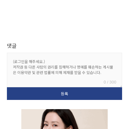
댓글
0 / 300