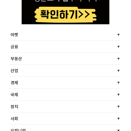
마켓
금융
부동산
산업
경제
국제
정치
사회
오피니언