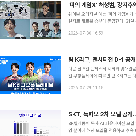
'피의 게임X' 허성범, 강지
웨이브 오리지널 예능 '피의 게임X'가 '
린지로 새로운 승부에 돌입한다. 31일 공개되는 '피의 게임X' 6회에서는 P1ㆍP3 연합으로 구성된
'외부 연합 팀'과 CㆍR 연합의 '내부 
2026-07-30 16:59
친다. 앞서 '약탈의 날' 미션에서 맞
팀 K리그, 맨시티전 D-1 
다음 달 5일 맨체스터 시티와 맞대결을 
일 쿠팡플레이에 따르면 팀 K리그는 다
시리즈' 오픈 트레이닝을 진행한다. 이번 공개 훈련은 맨체스터 시티와의 맞대결을 하루 앞두고 선수
2026-07-29 11:15
단의 호흡을 맞추고 전술을 점검하는 
SKT, 독파모 2차 모델 공
SK텔레콤이 독자 AI 파운데이션 모델 ‘
업 분야에 해당 모델을 적용하고 후속