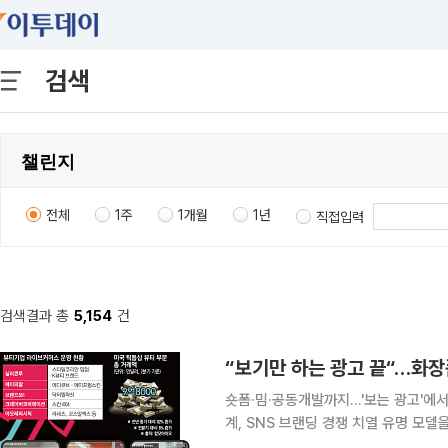
검색
전체
1주
1개월
1년
직접입력
검색결과 총
5,154
건
숏폼·밈·공동개발까지…'보는 광고'에
계, SNS 브랜딩 경쟁 치열 유명 모델을 앞세운 광고 영상과 신제품 사진을 일방적으로 게시하며 보
여주기에 급급했던 화장품업계가 사회관