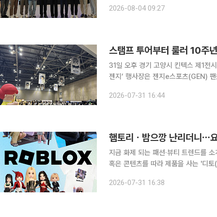
에 총 2000만원의 상금을 수여했다고 4일 밝혔다. 올해로 6회째를 맞은
2026-08-04 09:27
338명이 참가해 약 104대 1의 경쟁
31일 오후 경기 고양시 킨텍스 제1전시
젠지’ 행사장은 젠지e스포츠(GEN) 
수들을 향한 응원 메시지를 남기며 경기 시작 전부
2026-07-31 16:44
일 이틀간 킨텍스에서 홈스탠드를 개최
햄토리ㆍ밤으깡 난리더니⋯요즘 
지금 화제 되는 패션·뷰티 트렌드를 소
혹은 콘텐츠를 따라 제품을 사는 '디토(
의 합성어)의 눈길이 쏠린 곳은 어디일까요? '햄토리'와 '밤으깡'. 최근 SNS를 뜨겁
2026-07-31 16:38
주인공들입니다. 짧은 영상 하나로 수