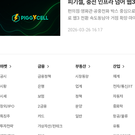
편의점·영화관·공중전화 박스 중심으로
로 웹3 전환 속도동남아 거점 확장·마이크로 에너지
박스까지. 국내 곳곳에 깔린 보조배터
2026-03-26 16:17
3로의 확장을 본격화하고 있다. 이미 
마켓
금융
부동산
산업
공시
금융정책
시장동향
재계
시황
은행
업계
전자/통신/IT
시세
보험
정책
자동차
장외/IPO
2금융
분양
중화학
특징주
카드
일반
항공/물류
투자전략
가상자산/핀테크
유통