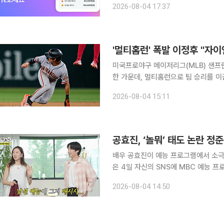
2026-08-04 17:37
베
'멀티홈런' 폭발 이정후 "자
미국프로야구 메이저리그(MLB) 샌프
한 가운데, 멀티홈런으로 팀 승리를 
서 성공을 이루고 싶다는 뜻을 밝혔다. 샌프란시스코 지역지 ‘샌프란시스코 크로니클’은 4일(한국시
2026-08-04 15:11
공효진, ‘놀뭐’ 태도 논란 정
배우 공효진이 예능 프로그램에서 소극적
은 4일 자신의 SNS에 MBC 예능 
“녹화가 끝난 뒤 진짜 토한 이 남편”이라고 밝혔다. 이어 “내가 구해주질 
2026-08-04 14:50
였다. 공효진은 두 사람이 출연 중인 M