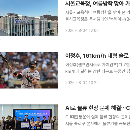
서울교육청, 여름방학 맞아 
서울시교육청이 여름방학을 맞아 온 가족
울시교육청은 독서캠페인 '북웨이브(Bo
가족 중심의 독서문화 프로그램을 마련했다고 4일 밝혔다. 이번
2026-08-04 12:00
로 가족이 함께 책을 읽고 대화하는 
이정후, 161㎞/h 대형 솔
이정후(샌프란시스코 자이언츠)가 7경기
㎞/h에 달하는 강한 타구로 우중간 담장을 넘
국시간) 미국 텍사스주 알링턴 글로브
2026-08-04 10:29
(MLB) 텍사스 레인저스와의 원정 경
AI로 물류 현장 문제 해결⋯
CJ대한통운이 실제 물류 현장의 문제를 AI 기
서울 종로구 본사에서 물류기술 공모전 