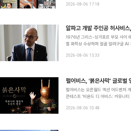
2026-08-06 17:18
틱톡 챌린지와 밈(Meme) 콘텐츠, 
알파고 개발 주인공 허사비스,
1976년 그리스-싱가포르 부모 사이 
벨 화학상 수상하며 얼굴 알려구글 AI 개발 의장과
‘전설’로 통했던 수석과학자 제프 딘이
2026-08-06 15:33
이자 구글 AI 개발을 주도해온 주인공
펄어비스, '붉은사막' 글로벌
펄어비스는 오픈월드 액션 어드벤처 게임 
콘테스트 '비욘드 디 어비스: 커뮤니티 챌린지
수상작을 선정했다고 6일 밝혔다. 이번 콘테스트에서는 게임플레이와 스토리텔링, 영상 편집 등을
2026-08-06 10:48
종합 평가해 롱폼 6편과 숏폼 4편 등