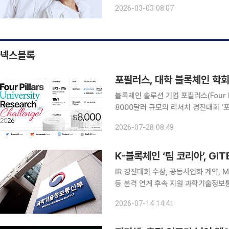
이유를 짚어보는 동시에, 꽃중년 독자
2026-03-03 08:07
실질적인 팁을 함께 제안합니다. ‘브라
넥스블록
포필러스, 대학 블록체인 학회
블록체인 솔루션 기업 포필러스(Four 
8000달러 규모의 리서치 경진대회 ‘
이번 대회는 국내 주요 대학의 블록체
2026-07-28 08:49
분석하고, 참가자의 독자적인 관점과 
IR 경진대회 수상, 공동사업화 계약,
등 본격 연계 후속 지원 과학기술정보통신부(부총리 겸 장관 배경훈, 이하 과기부)는 국내 블록체인
기업이 중동 최대 정보통신기술(ICT) 전
2026-07-14 14:41
설명회(IR) 경진대회 수상, 공동사업화