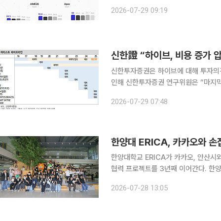
이다. SKT는 29일 오픈소스 커뮤니티 허깅 페이스에 매개변수 6880억개(688B) 규모의 A.X K2
2026-07-29 09:19
를 공개했다. 직전 모델인 519B 규모의
신한證 “하이브, 비용 증가 
신한투자증권은 하이브에 대해 투자의견 
인해 신한투자증권 연구위원은 “마지막
익모델에 대한 우려는 남아있지만 12개
2026-07-29 07:48
했다. 하이브의 28일 종가는 18만8
한양대 ERICA, 카카오와 
한양대학교 ERICA가 카카오, 안산시
협력 프로젝트를 3년째 이어간다. 한양대학교 ERICA는 이달 21일부터 24일까지 카카오 데이터센
터 안산에서 '카카오 안산 임팩트 챌린지 
2026-07-28 13:05
올해로 3회째를 맞은 이번 캠프는 한양대