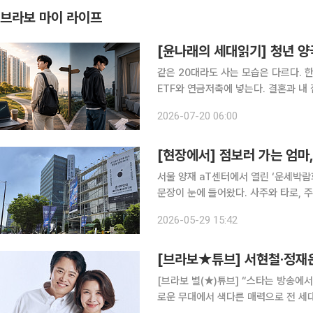
브라보 마이 라이프
[윤나래의 세대읽기] 청년 양극
같은 20대라도 사는 모습은 다르다. 
ETF와 연금저축에 넣는다. 결혼과 내
와 생활비를 내고 나면 통장에 남는 돈이
2026-07-20 06:00
서는 해외여행과 오마카세 인증이 올라
[현장에서] 점보러 가는 엄마
서울 양재 aT센터에서 열린 ‘운세박람
문장이 눈에 들어왔다. 사주와 타로, 주
위기는 흔히 떠올리는 점집의 이미지와
2026-05-29 15:42
은 ‘인생 날씨기록지’를 들고 상담 부스
[브라보★튜브] 서현철·정재은
[브라보 별(★)튜브] “스타는 방송에
로운 무대에서 색다른 매력으로 전 세