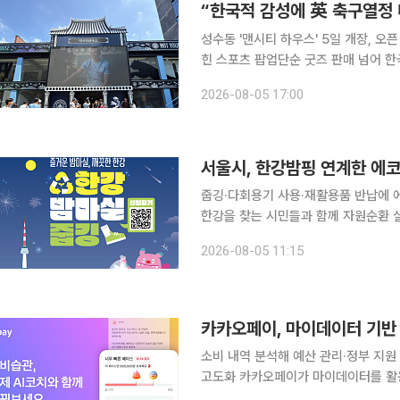
성수동 '맨시티 하우스' 5일 개장, 오
힌 스포츠 팝업단순 굿즈 판매 넘어 한국 맞춤형 브랜
(PUMA)가 파트너십 구단 잉글랜드 ‘맨
2026-08-05 17:00
한을 기념해 특별한 공간을 마련했다.
서울시, 한강밤핑 연계한 에
줍깅·다회용기 사용·재활용품 반납에 에코마일리지 적립 서울시가 
한강을 찾는 시민들과 함께 자원순환 실천에 나선다. 5일 서울시는 한
매주 금요일과 토요일 ‘한강 밤마실 줍
2026-08-05 11:15
일까지 금묘일과 토요일에 여의도공원
카카오페이, 마이데이터 기반 A
소비 내역 분석해 예산 관리·정부 지원
고도화 카카오페이가 마이데이터를 활용해 이용자의 소비 습관과 자산 목표 달성을 지원하는 AI 금
융 에이전트 서비스를 선보였다. 카카오페이는 마이데이터 기반 맞춤형 AI 금융 에이전트 ‘AI코치’