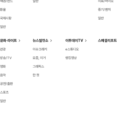
채권/펀드
일반
의료/바이오
환율
중기/벤처
국제시황
일반
일반
문화·라이프
뉴스발전소
이투데이TV
스페셜리포트
관광
이슈크래커
e스튜디오
방송/TV
요즘, 이거
랭킹영상
영화
그래픽스
음악
한 컷
공연/출판
스포츠
일반