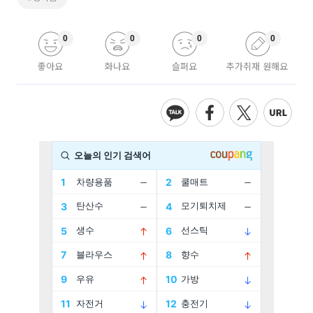
0
0
0
0
좋아요
화나요
슬퍼요
추가취재 원해요