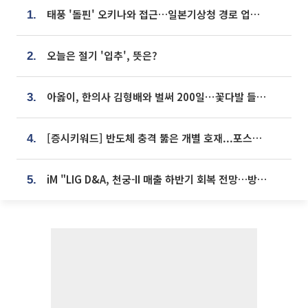
태풍 '돌핀' 오키나와 접근…일본기상청 경로 업데이트
1.
오늘은 절기 '입추', 뜻은?
2.
아옳이, 한의사 김형배와 벌써 200일⋯꽃다발 들고 "프러포즈 아냐"
3.
[증시키워드] 반도체 충격 뚫은 개별 호재...포스코퓨처엠·에코프로·한화솔루션 '눈길'
4.
iM "LIG D&A, 천궁-II 매출 하반기 회복 전망…방산 톱픽 유지"
5.