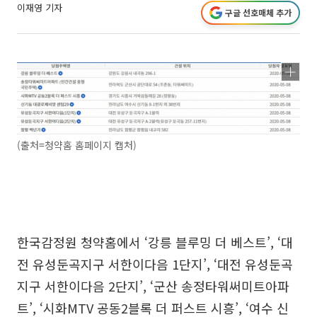
이재영 기자
구글 선호매체 추가
(출처=청약홈 홈페이지 캡처)
한국감정원 청약홈에서 ‘강릉 블루밍 더 베스트’, ‘대
전 유성둔곡지구 서한이다음 1단지’, ‘대전 유성둔곡
지구 서한이다음 2단지’, ‘군산 송정타워써미트아파
트’, ‘시화MTV 공동2블록 더 퍼스트 시흥’, ‘여수 신