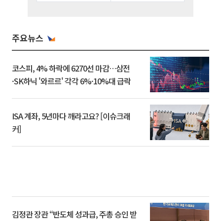
주요뉴스
코스피, 4% 하락에 6270선 마감…삼전
·SK하닉 '와르르' 각각 6%·10%대 급락
ISA 계좌, 5년마다 깨라고요? [이슈크래
커]
김정관 장관 “반도체 성과급, 주총 승인 받