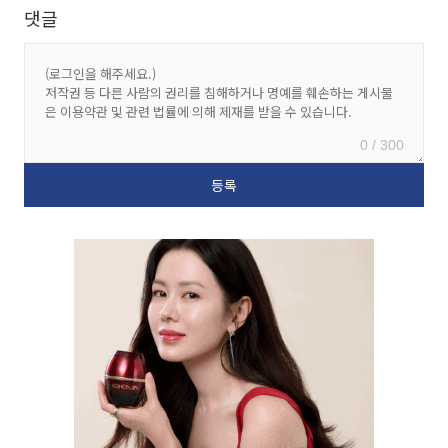
댓글
0 / 300