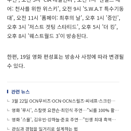
어: 천사를 위한 위스키', 오전 9시 'S.W.A.T 특수기동
대', 오전 11시 '폼페이: 최후의 날', 오후 1시 '증인',
오후 3시 '저스트 겟팅 스타티드', 오후 5시 '더 킹',
오후 8시 '웨스트월드 3'이 방송된다.
한편, 19일 영화 편성표는 방송사 사정에 따라 변경될
수 있다.
관련 뉴스
3월 22일 OCN무비즈·OCN·OCN스릴즈·씨네프·스크린…군함도·원더풀고스트·킹스맨:골든서클·베놈·걸캅스·코코·킹콩·인시디어스·투모로우·콰이어트 플레이스·다운사이징·이탈리안 잡 등
영화 '루시', 스칼렛 요한슨·최민식 주연…"뇌를 100% 활용하라" - 3월 28일
영화 '스물', 김우빈·강하늘·준호 주연…"인생 최대 흑역사를 함께한 세 친구" - 3월 29일
관심과 경험을 일거리로 설계하는 법