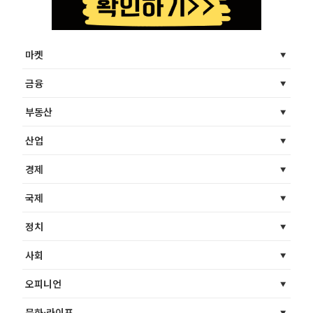
마켓
금융
부동산
산업
경제
국제
정치
사회
오피니언
문화·라이프