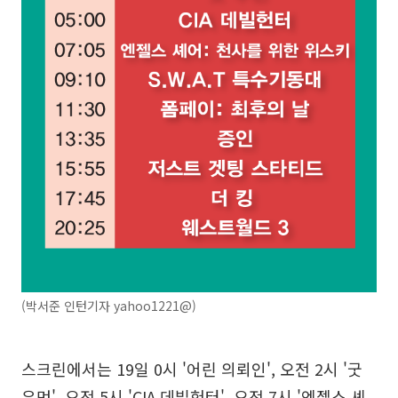
(박서준 인턴기자 yahoo1221@)
스크린에서는 19일 0시 '어린 의뢰인', 오전 2시 '굿
우먼', 오전 5시 'CIA 데빌헌터', 오전 7시 '엔젤스 셰