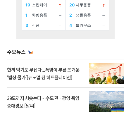
주요뉴스
한끼 먹기도 무섭다...폭염이 부른 뜨거운
‘밥상 물가’[뉴노멀 된 히트플레이션]
39도까지 치솟는다⋯수도권ㆍ광양 폭염
중대경보 [날씨]