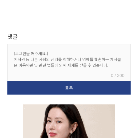
댓글
0 / 300