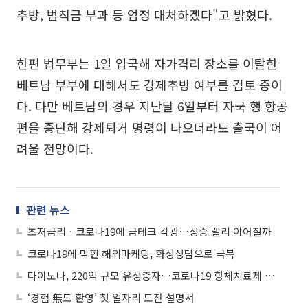
추방, 범칙금 부과 등 엄정 대처하겠다"고 밝혔다.
한편 법무부는 1일 입국해 자가격리 장소를 이탈한
베트남 부부에 대해서도 강제추방 여부를 검토 중이
다. 다만 베트남의 경우 지난달 6일부터 자국 행 항공
편을 중단해 강제퇴거 명령이 나오더라도 출국이 어
려울 전망이다.
관련 뉴스
초저금리ㆍ코로나19에 금테크 각광…상승 랠리 이어질까
코로나19에 막힌 해외마케팅, 화상상담으로 극복
다이노나, 220억 규모 유상증자…코로나19 항체치료제 개발 본격화
‘경험 無도 환영’ 첫 일자리 도전 설명서