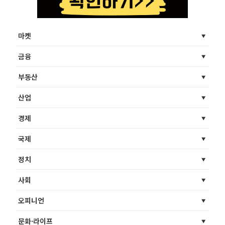
마켓
금융
부동산
산업
경제
국제
정치
사회
오피니언
문화·라이프