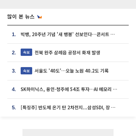
많이 본 뉴스
빅뱅, 20주년 기념 '새 뱅봉' 선보인다⋯콘서트 앞두고 팝업 개최
1.
전북 완주 삼례읍 공장서 화재 발생
속보
2.
서울도 '40도'…오늘 노원 40.2도 기록
속보
3.
SK하이닉스, 용인·청주에 54조 투자…AI 메모리 생산기지 키운다
4.
[특징주] 반도체 온기 탄 2차전지...삼성SDI, 장 초반 7% 넘게 껑충
5.