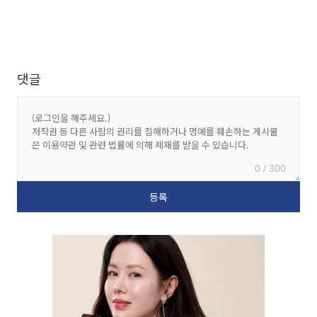
댓글
0 / 300