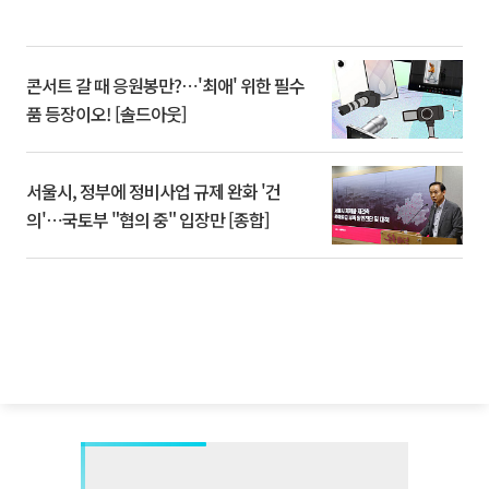
콘서트 갈 때 응원봉만?⋯'최애' 위한 필수
품 등장이오! [솔드아웃]
서울시, 정부에 정비사업 규제 완화 '건
의'⋯국토부 "협의 중" 입장만 [종합]