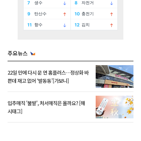
주요뉴스
22일 만에 다시 문 연 홈플러스…정상화 바
쁜데 재고 없어 ‘발동동’[가보니]
입추매직 '불발', 처서매직은 올까요? [해
시태그]