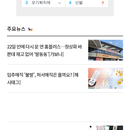
주요뉴스
22일 만에 다시 문 연 홈플러스…정상화 바
쁜데 재고 없어 ‘발동동’[가보니]
입추매직 '불발', 처서매직은 올까요? [해
시태그]