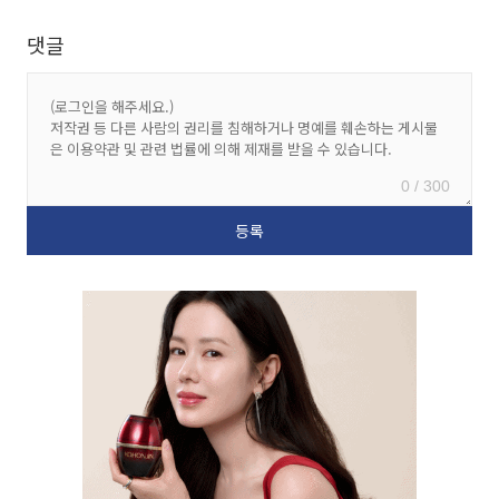
댓글
0 / 300