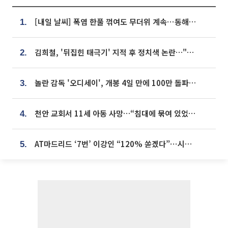
[내일 날씨] 폭염 한풀 꺾여도 무더위 계속⋯동해안 이틀 연속 비
1.
김희철, '뒤집힌 태극기' 지적 후 정치색 논란…"좌우 떠나 우리나라 국기"
2.
놀란 감독 '오디세이', 개봉 4일 만에 100만 돌파⋯'왕사남' 보다 빠르다
3.
천안 교회서 11세 아동 사망…“침대에 묶여 있었다” 진술 확보
4.
AT마드리드 ‘7번’ 이강인 “120% 쏟겠다”⋯시메오네 감독 “필요한 선수”
5.