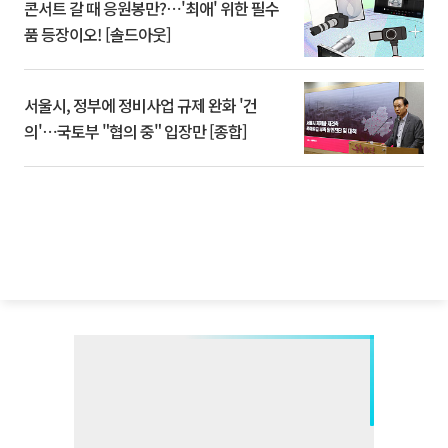
콘서트 갈 때 응원봉만?⋯'최애' 위한 필수
품 등장이오! [솔드아웃]
서울시, 정부에 정비사업 규제 완화 '건
의'⋯국토부 "협의 중" 입장만 [종합]