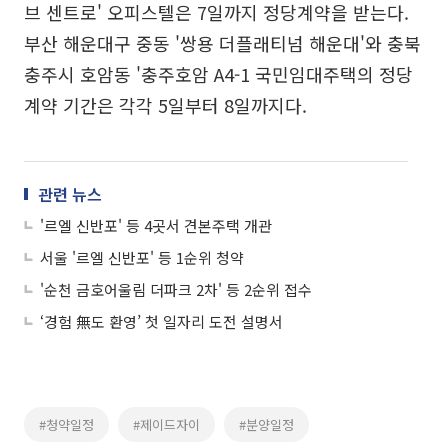
브 센트로' 오피스텔은 7일까지 정당계약을 받는다.
부산 해운대구 중동 '쌍용 더플래티넘 해운대'와 충북
충주시 호암동 '충주호암 A4-1 국민임대주택의 정당
계약 기간은 각각 5일부터 8일까지다.
관련 뉴스
'르엘 신반포' 등 4곳서 견본주택 개관
서울 '르엘 신반포' 등 1순위 청약
'순천 금호어울림 더파크 2차' 등 2순위 접수
‘경험 無도 환영’ 첫 일자리 도전 설명서
#청약일정
#제이드자이
#분양일정