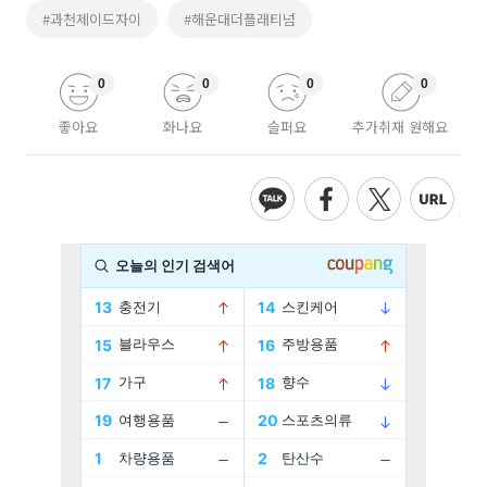
#과천제이드자이
#해운대더플래티넘
0
0
0
0
좋아요
화나요
슬퍼요
추가취재 원해요