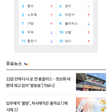
주요뉴스
22일 만에 다시 문 연 홈플러스…정상화 바
쁜데 재고 없어 ‘발동동’[가보니]
입추매직 '불발', 처서매직은 올까요? [해
시태그]