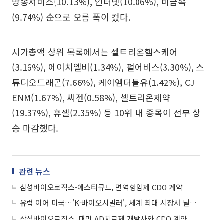
방송서비스(10.13%), 인터넷(10.06%), 비금속
(9.74%) 순으로 오름 폭이 컸다.
시가총액 상위 목록에서는 셀트리온헬스케어
(3.16%), 에이치엘비(1.34%), 펄어비스(3.30%), 스
튜디오드래곤(7.66%), 케이엠더블유(1.42%), CJ
ENM(1.67%), 씨젠(0.58%), 셀트리온제약
(19.37%), 휴젤(2.35%) 등 10위 내 종목이 전부 상
승 마감했다.
관련 뉴스
삼성바이오로직스-에스티큐브, 면역항암제 CDO 계약
유럽 이어 미국…'K-바이오시밀러', 세계 최대 시장서 날개 펼친다
삼성바이오로직스, 대만 AD치료제 개발사와 CDO 계약