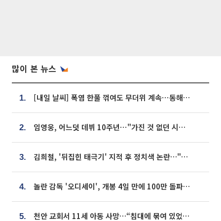
많이 본 뉴스
[내일 날씨] 폭염 한풀 꺾여도 무더위 계속⋯동해안 이틀 연속 비
1.
임영웅, 어느덧 데뷔 10주년⋯"가진 것 없던 시절, 내 앞엔 20명의 팬뿐"
2.
김희철, '뒤집힌 태극기' 지적 후 정치색 논란…"좌우 떠나 우리나라 국기"
3.
놀란 감독 '오디세이', 개봉 4일 만에 100만 돌파⋯'왕사남' 보다 빠르다
4.
천안 교회서 11세 아동 사망…“침대에 묶여 있었다” 진술 확보
5.