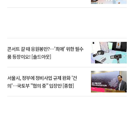
콘서트 갈 때 응원봉만?⋯'최애' 위한 필수
품 등장이오! [솔드아웃]
서울시, 정부에 정비사업 규제 완화 '건
의'⋯국토부 "협의 중" 입장만 [종합]