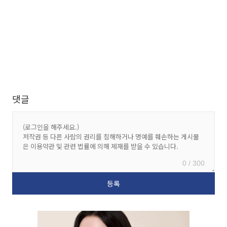
댓글
0 / 300