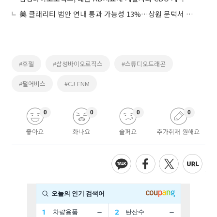
美 클래리티 법안 연내 통과 가능성 13%…상원 문턱서 제동
#휴젤
#삼성바이오로직스
#스튜디오드래곤
#펄어비스
#CJ ENM
0
0
0
0
좋아요
화나요
슬퍼요
추가취재 원해요