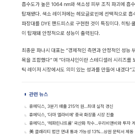
흡수도가 높은 1064 nm와 색소성 피부 조직 파괴에 흡수
탑재됐다. 색소 레이저에는 헤모글로빈에 선택적으로 흡수도
파장대를 DYE 핸드피스로 구현한 것이 특징이다. 히팅·쿨
이 탑재돼 안정적으로 성능이 출력된다.
최종운 파나시 대표는 “경제적인 측면과 안정적인 성능 
목을 조합했다” 며 “더마샤인이란 스테디셀러 시리즈를 
틱 레이저 시장에서도 의미 있는 성과를 만들어 내겠다”고
관련 뉴스
휴메딕스, 3분기 매출 215억 원…최대 실적 경신
휴메딕스, ‘더마 엘라비에’ 중국 화장품 시장 진출
휴메딕스, ‘헤파린나트륨’ 국산화 착수…우리비앤비와 투자 
美 클래리티 법안 연내 통과 가능성 13%…상원 문턱서 제동