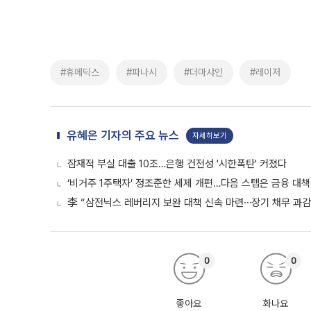
#휴메딕스
#파나시
#더마샤인
#레이저
유혜은 기자의 주요 뉴스
자세히보기
잠재적 부실 대출 10조…은행 건전성 '시한폭탄' 커졌다
‘비거주 1주택자’ 정조준한 세제 개편…다음 스텝은 금융 대책
李 “삼전닉스 레버리지 보완 대책 신속 마련⋯장기 채무 과감히
0
0
좋아요
화나요