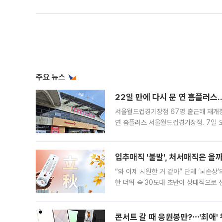
주요 뉴스
22일 만에 다시 문 연 홈플러스
서울월드컵경기장점 67명 출근해 재개점 
연 홈플러스 서울월드컵경기장점. 7일 
우유, 과일 같은 신선식품이 차근차근 자
입추매직 '불발', 처서매직은 올
“와 이제 시원한 거 같아” 단체 ‘뇌손상
한 더위 속 30도대 초반이 상대적으로
지역에 있었습니다. 7월 말에는 서풍과
콘서트 갈 때 응원봉만?⋯'최애'