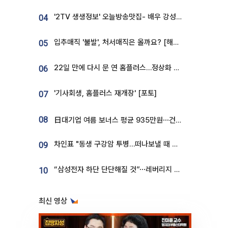
'2TV 생생정보' 오늘방송맛집- 배우 강성진 단골! 쌀국수ㆍ푸팟퐁 커리 맛집 '블○○○'
04
입추매직 '불발', 처서매직은 올까요? [해시태그]
05
22일 만에 다시 문 연 홈플러스…정상화 바쁜데 재고 없어 ‘발동동’[가보니]
06
'기사회생, 홈플러스 재개장' [포토]
07
08
日대기업 여름 보너스 평균 935만원⋯건설회사 1800만 넘어
차인표 "동생 구강암 투병…떠나보낼 때 가장 힘들었다”
09
“삼성전자 하단 단단해질 것”⋯레버리지 규제에 쏠림 완화 [찐코노미]
10
최신 영상