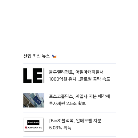
산업 최신 뉴스
블루엘리펀트, 어펄마캐피탈서
1000억원 유치…글로벌 공략 속도
포스코홀딩스, 계열사 지분 매각해
투자재원 2.5조 확보
[BioS]블랙록, 알테오젠 지분
5.03% 취득