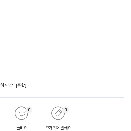
 탕감” [종합]
0
0
슬퍼요
추가취재 원해요