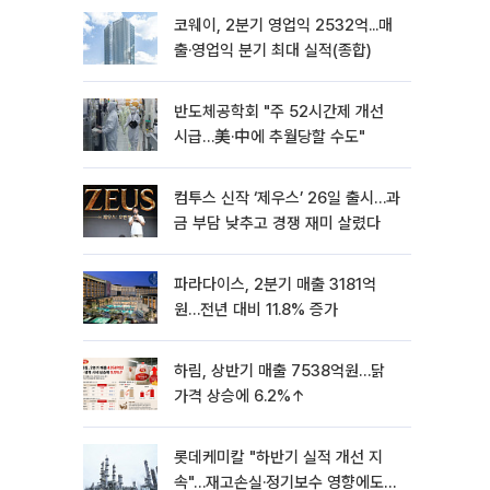
코웨이, 2분기 영업익 2532억...매
출·영업익 분기 최대 실적(종합)
반도체공학회 "주 52시간제 개선
시급…美·中에 추월당할 수도"
컴투스 신작 ‘제우스’ 26일 출시…과
금 부담 낮추고 경쟁 재미 살렸다
파라다이스, 2분기 매출 3181억
원…전년 대비 11.8% 증가
하림, 상반기 매출 7538억원…닭
가격 상승에 6.2%↑
롯데케미칼 "하반기 실적 개선 지
속"…재고손실·정기보수 영향에도