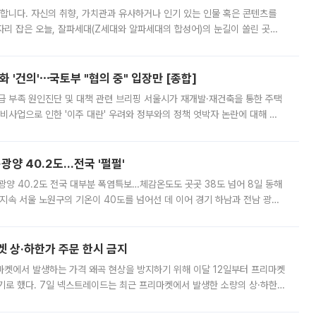
합니다. 자신의 취향, 가치관과 유사하거나 인기 있는 인물 혹은 콘텐츠를
'가 자리 잡은 오늘, 잘파세대(Z세대와 알파세대의 합성어)의 눈길이 쏠린 곳은
리는 공연장. 응원봉만큼이나 눈에 띄는 게 있습니다. 공연이 시작되기
 '건의'⋯국토부 "협의 중" 입장만 [종합]
급 부족 원인진단 및 대책 관련 브리핑 서울시가 재개발·재건축을 통한 주택
비사업으로 인한 '이주 대란' 우려와 정부와의 정책 엇박자 논란에 대해 정
실장은 2031년까지 31만 가구 착공 목표에 차질이 없다는 입장이나,
·광양 40.2도…전국 '펄펄'
·광양 40.2도 전국 대부분 폭염특보…체감온도도 곳곳 38도 넘어 8일 동해
지속 서울 노원구의 기온이 40도를 넘어선 데 이어 경기 하남과 전남 광양
. 전국 대부분 지역에 폭염특보가 내려진 가운데 곳곳에서 39~40도 안팎
켓 상·하한가 주문 한시 금지
마켓에서 발생하는 가격 왜곡 현상을 방지하기 위해 이달 12일부터 프리마켓
기로 했다. 7일 넥스트레이드는 최근 프리마켓에서 발생한 소량의 상·하한
, 주문 오류로 인한 가격 급등락을 최소화하기 위한 비상 대응방안을 발표