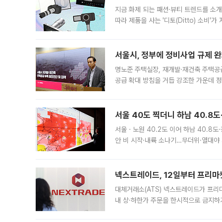
지금 화제 되는 패션·뷰티 트렌드를 소개
따라 제품을 사는 '디토(Ditto) 소비
어디일까요? 아이돌 콘서트 시작을 기다
서울시, 정부에 정비사업 규제 완화
명노준 주택실장, 재개발·재건축 주택공
공급 확대 방침을 거듭 강조한 가운데 정
면 반박하고 나섰다. 명노준 서울시 주택
서울 40도 찍더니 하남 40.8도
서울ㆍ노원 40.2도 이어 하남 40.8도
안 비 시작·내륙 소나기…무더위·열대야 
에서도 40도를 웃도는 기온이 관측됐다
의 극심한
넥스트레이드, 12일부터 프리마
대체거래소(ATS) 넥스트레이드가 프리
내 상·하한가 주문을 한시적으로 금지하
가 체결 사례와 관련해 설명자료를 내고