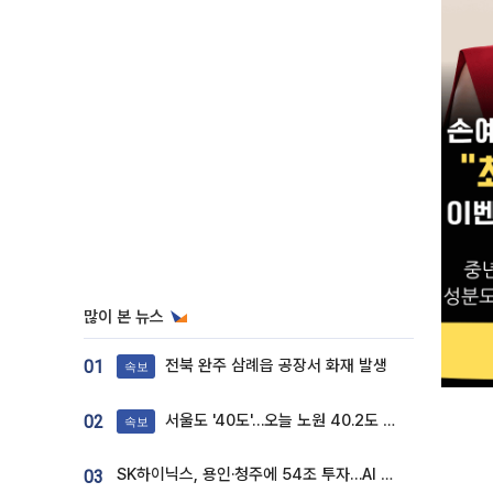
많이 본 뉴스
전북 완주 삼례읍 공장서 화재 발생
01
속보
서울도 '40도'…오늘 노원 40.2도 기록
02
속보
SK하이닉스, 용인·청주에 54조 투자…AI 메모리 생산기지 키운다
03