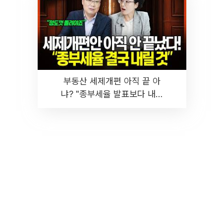
부동산 세제개편 아직 끝 아
냐? "종부세율 발표보다 내릴
것" 장기거주·양도세 전망 I 집
땅지성 I 김인만, 진미윤