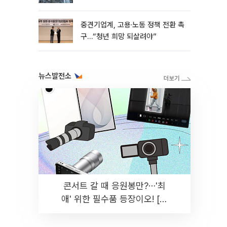
흑자 유지
중견기업계, 고용·노동 정책 전환 촉
구…“청년 희망 되살려야”
뉴스발전소
콘서트 갈 때 응원봉만?⋯'최
애' 위한 필수품 등장이오! [솔
드아웃]