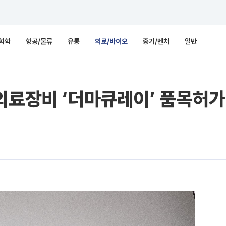
화학
항공/물류
유통
의료/바이오
중기/벤처
일반
의료장비 ‘더마큐레이’ 품목허가