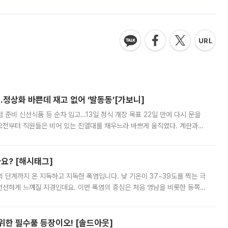
…정상화 바쁜데 재고 없어 ‘발동동’[가보니]
준비 신선식품 등 순차 입고…13일 정식 개장 목표 22일 만에 다시 문을
오전부터 직원들은 비어 있는 진열대를 채우느라 바쁘게 움직였다. 계란과
리를 잡기 시작했지만, 매장 곳곳엔 여전히 텅 빈 매대가 먼저 눈에 들어왔
까요? [해시태그]
’의 단계까지 온 지독하고 지독한 폭염입니다. 낮 기온이 37~39도를 찍는 극
 선선하게 느껴질 지경인데요. 이번 폭염의 중심은 처음 영남을 비롯한 동쪽
 북서풍이 산맥을 넘어 영남 쪽으로 내려오면서 뜨겁고 건조해졌는데요.
 위한 필수품 등장이오! [솔드아웃]