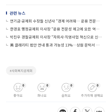
관련 뉴스
연기금·공제회 수장들 신년사 “경제 어려워… 운용 전문성 제고에 총력”
한경호 행정공제회 이사장 “운용 전문성 제고에 모든 역량 결집할 것”
박진우 경찰공제회 이사장 “자회사·직영사업 혁신으로 신성장동력 발굴”
美 클래리티 법안 연내 통과 가능성 13%…상원 문턱서 제동
#사회복지공제회
0
0
0
0
좋아요
화나요
슬퍼요
추가취재 원해요