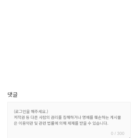
댓글
0 / 300