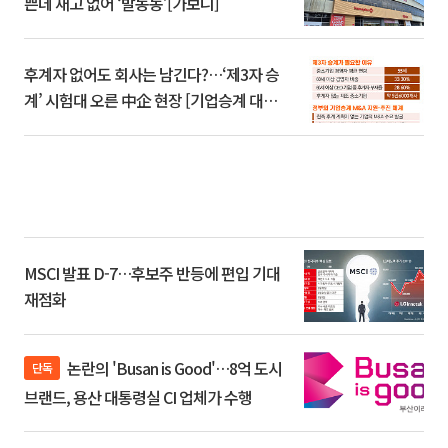
쁜데 재고 없어 ‘발동동’[가보니]
후계자 없어도 회사는 남긴다?…‘제3자 승
계’ 시험대 오른 中企 현장 [기업승계 대전
환]
MSCI 발표 D-7…후보주 반등에 편입 기대
재점화
논란의 'Busan is Good'…8억 도시
단독
브랜드, 용산 대통령실 CI 업체가 수행