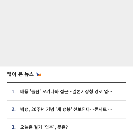
많이 본 뉴스
태풍 '돌핀' 오키나와 접근…일본기상청 경로 업데이트
1.
빅뱅, 20주년 기념 '새 뱅봉' 선보인다⋯콘서트 앞두고 팝업 개최
2.
오늘은 절기 '입추', 뜻은?
3.