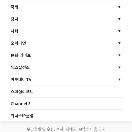
국제
정치
사회
오피니언
문화·라이프
뉴스발전소
이투데이TV
스페셜리포트
Channel 5
위너스IR클럽
무단전재 및 수집, 복사, 재배포, AI학습 이용 금지