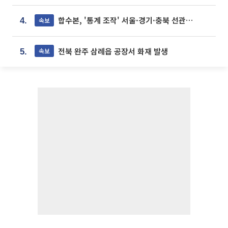
합수본, '통계 조작' 서울·경기·충북 선관위 등 추가 압수수색
속보
4.
전북 완주 삼례읍 공장서 화재 발생
속보
5.