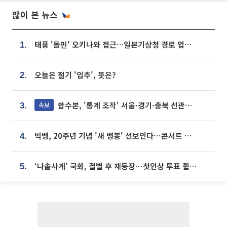
많이 본 뉴스
태풍 '돌핀' 오키나와 접근…일본기상청 경로 업데이트
1.
오늘은 절기 '입추', 뜻은?
2.
합수본, '통계 조작' 서울·경기·충북 선관위 등 추가 압수수색
속보
3.
빅뱅, 20주년 기념 '새 뱅봉' 선보인다⋯콘서트 앞두고 팝업 개최
4.
‘나솔사계’ 국화, 결별 후 재등장⋯첫인상 투표 휩쓸고 ‘인기녀’ 등극
5.