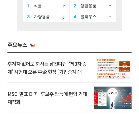
주요뉴스
후계자 없어도 회사는 남긴다?…‘제3자 승
계’ 시험대 오른 中企 현장 [기업승계 대전
환]
MSCI 발표 D-7…후보주 반등에 편입 기대
재점화