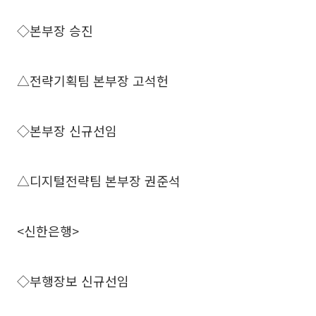
◇본부장 승진
△전략기획팀 본부장 고석헌
◇본부장 신규선임
△디지털전략팀 본부장 권준석
<신한은행>
◇부행장보 신규선임