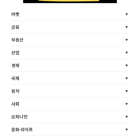
마켓
금융
부동산
산업
경제
국제
정치
사회
오피니언
문화·라이프