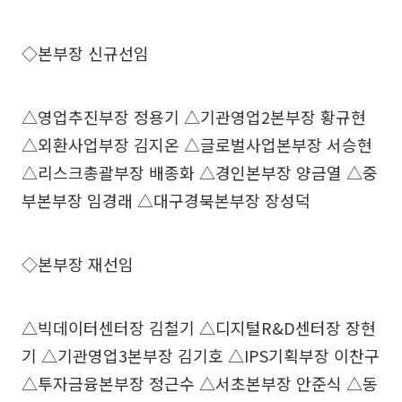
◇본부장 신규선임
△영업추진부장 정용기 △기관영업2본부장 황규현
△외환사업부장 김지온 △글로벌사업본부장 서승현
△리스크총괄부장 배종화 △경인본부장 양금열 △중
부본부장 임경래 △대구경북본부장 장성덕
◇본부장 재선임
△빅데이터센터장 김철기 △디지털R&D센터장 장현
기 △기관영업3본부장 김기호 △IPS기획부장 이찬구
△투자금융본부장 정근수 △서초본부장 안준식 △동