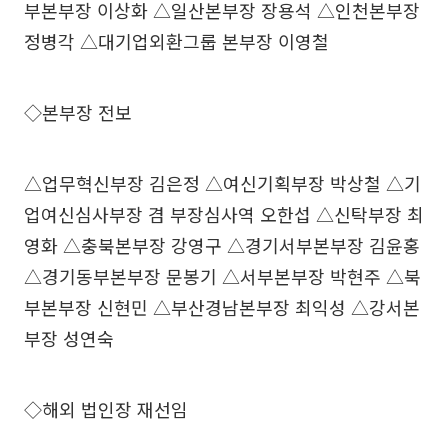
부본부장 이상화 △일산본부장 장용석 △인천본부장
정병각 △대기업외환그룹 본부장 이영철
◇본부장 전보
△업무혁신부장 김은정 △여신기획부장 박상철 △기
업여신심사부장 겸 부장심사역 오한섭 △신탁부장 최
영화 △충북본부장 강영구 △경기서부본부장 김윤홍
△경기동부본부장 문봉기 △서부본부장 박현주 △북
부본부장 신현민 △부산경남본부장 최익성 △강서본
부장 성연숙
◇해외 법인장 재선임