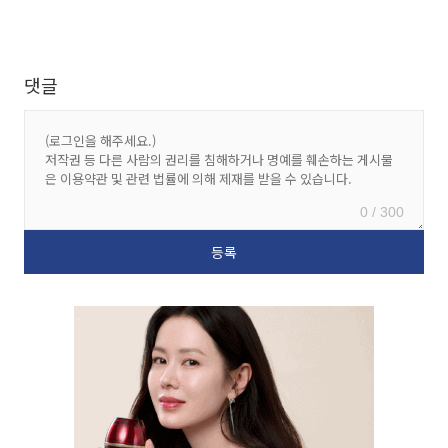
댓글
0 / 300