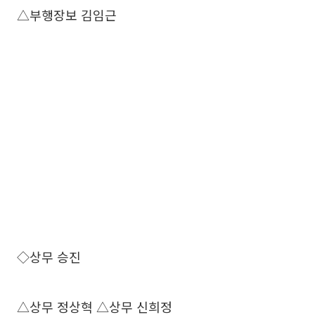
△부행장보 김임근
◇상무 승진
△상무 정상혁 △상무 신희정