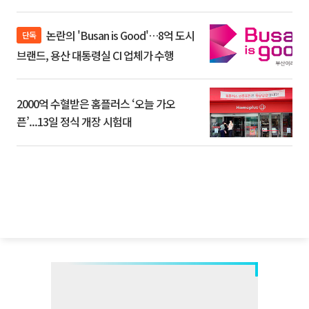
논란의 'Busan is Good'…8억 도시
단독
브랜드, 용산 대통령실 CI 업체가 수행
2000억 수혈받은 홈플러스 ‘오늘 가오
픈’...13일 정식 개장 시험대