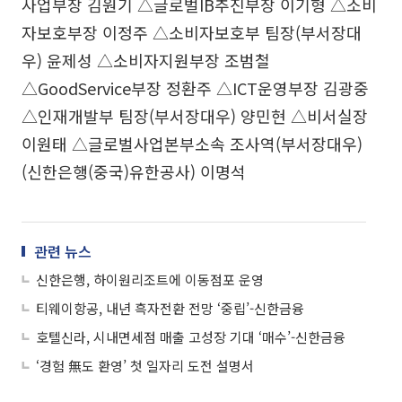
사업부장 김원기 △글로벌IB추진부장 이기형 △소비
자보호부장 이정주 △소비자보호부 팀장(부서장대
우) 윤제성 △소비자지원부장 조범철
△GoodService부장 정환주 △ICT운영부장 김광중
△인재개발부 팀장(부서장대우) 양민현 △비서실장
이원태 △글로벌사업본부소속 조사역(부서장대우)
(신한은행(중국)유한공사) 이명석
관련 뉴스
신한은행, 하이원리조트에 이동점포 운영
티웨이항공, 내년 흑자전환 전망 ‘중립’-신한금융
호텔신라, 시내면세점 매출 고성장 기대 ‘매수’-신한금융
‘경험 無도 환영’ 첫 일자리 도전 설명서