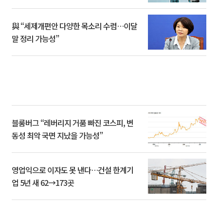
與 “세제개편안 다양한 목소리 수렴…이달
말 정리 가능성”
블룸버그 “레버리지 거품 빠진 코스피, 변
동성 최악 국면 지났을 가능성”
영업익으로 이자도 못 낸다…건설 한계기
업 5년 새 62→173곳