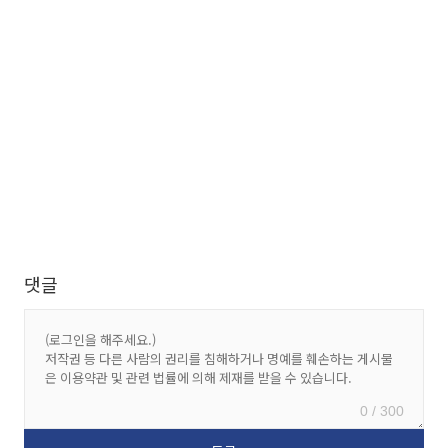
댓글
0 / 300