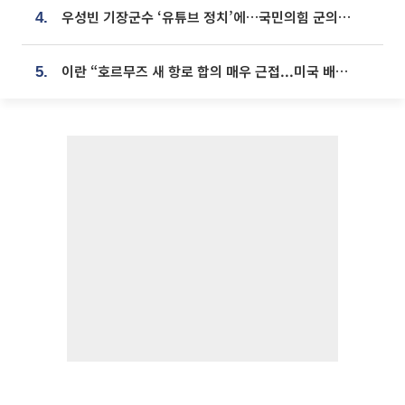
우성빈 기장군수 ‘유튜브 정치’에…국민의힘 군의원들 집단 반발
4.
이란 “호르무즈 새 항로 합의 매우 근접...미국 배상 먼저”
5.