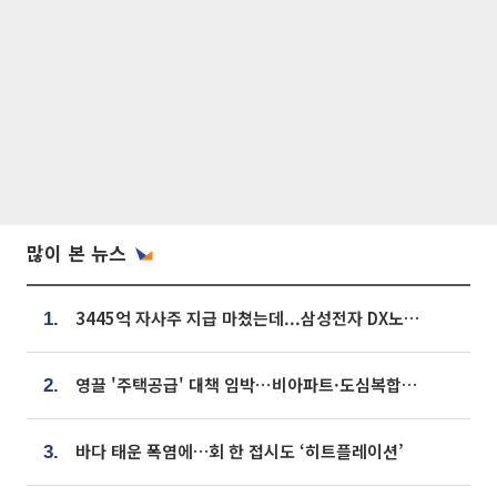
많이 본 뉴스
3445억 자사주 지급 마쳤는데...삼성전자 DX노조, 뒤늦은 '떼쓰기 집회'
1.
영끌 '주택공급' 대책 임박⋯비아파트·도심복합까지 총동원
2.
바다 태운 폭염에…회 한 접시도 ‘히트플레이션’
3.