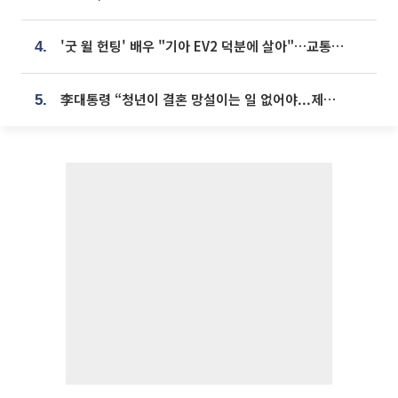
'굿 윌 헌팅' 배우 "기아 EV2 덕분에 살아"…교통사고 후 안전성 극찬
4.
李대통령 “청년이 결혼 망설이는 일 없어야...제도상 불이익 조사”
5.