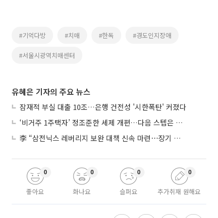
#기억다방
#치매
#한독
#경도인지장애
#서울시광역치매센터
유혜은 기자의 주요 뉴스
잠재적 부실 대출 10조…은행 건전성 '시한폭탄' 커졌다
‘비거주 1주택자’ 정조준한 세제 개편…다음 스텝은 금융 대책
李 “삼전닉스 레버리지 보완 대책 신속 마련⋯장기 채무 과감히 탕감”
0
0
0
0
좋아요
화나요
슬퍼요
추가취재 원해요