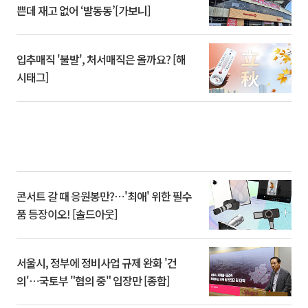
쁜데 재고 없어 ‘발동동’[가보니]
입추매직 '불발', 처서매직은 올까요? [해
시태그]
콘서트 갈 때 응원봉만?⋯'최애' 위한 필수
품 등장이오! [솔드아웃]
서울시, 정부에 정비사업 규제 완화 '건
의'⋯국토부 "협의 중" 입장만 [종합]