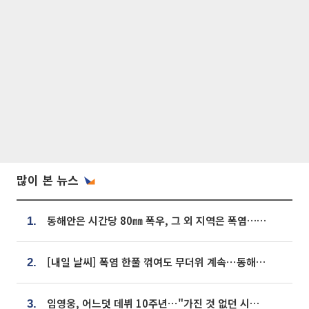
많이 본 뉴스
동해안은 시간당 80㎜ 폭우, 그 외 지역은 폭염…‘극과 극 날씨’
1.
[내일 날씨] 폭염 한풀 꺾여도 무더위 계속⋯동해안 이틀 연속 비
2.
임영웅, 어느덧 데뷔 10주년⋯"가진 것 없던 시절, 내 앞엔 20명의 팬뿐"
3.