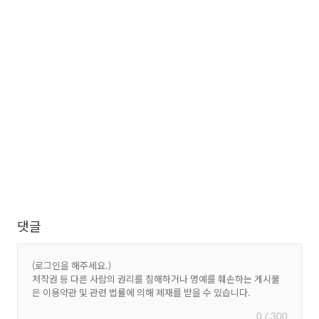
댓글
0 / 300