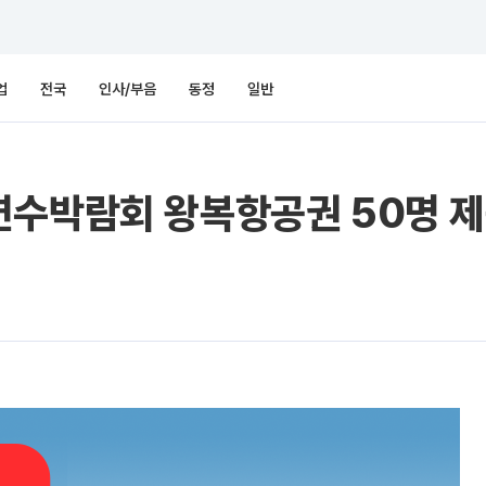
업
전국
인사/부음
동정
일반
연수박람회 왕복항공권 50명 