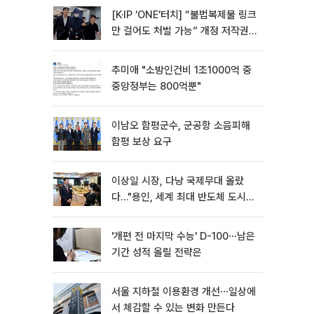
[K·IP ‘ONE’터치] “불법복제물 링크
만 걸어도 처벌 가능” 개정 저작권
법 어떻게 바뀌었나
추미애 "소방인건비 1조1000억 중
중앙정부는 800억뿐"
이남오 함평군수, 군공항 소음피해
함평 보상 요구
이상일 시장, 다낭 국제무대 올랐
다…"용인, 세계 최대 반도체 도시
된다"
'개편 전 마지막 수능' D-100⋯남은
기간 성적 올릴 전략은
서울 지하철 이용환경 개선⋯일상에
서 체감할 수 있는 변화 만든다