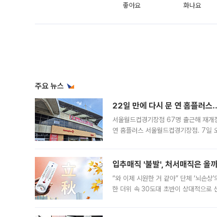
좋아요
화나요
주요 뉴스
22일 만에 다시 문 연 홈플러스
서울월드컵경기장점 67명 출근해 재개점 
연 홈플러스 서울월드컵경기장점. 7일 
우유, 과일 같은 신선식품이 차근차근 자
입추매직 '불발', 처서매직은 올
“와 이제 시원한 거 같아” 단체 ‘뇌손상
한 더위 속 30도대 초반이 상대적으로
지역에 있었습니다. 7월 말에는 서풍과