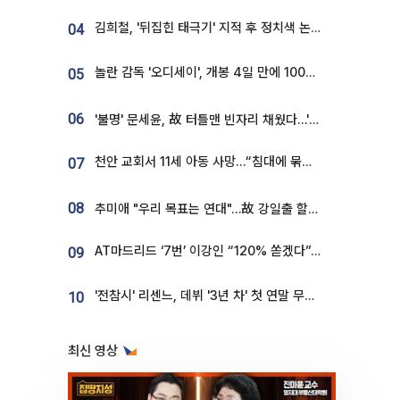
김희철, '뒤집힌 태극기' 지적 후 정치색 논란…"좌우 떠나 우리나라 국기"
04
놀란 감독 '오디세이', 개봉 4일 만에 100만 돌파⋯'왕사남' 보다 빠르다
05
06
'불명' 문세윤, 故 터틀맨 빈자리 채웠다…'거북이' 눈물의 최종 우승
천안 교회서 11세 아동 사망…“침대에 묶여 있었다” 진술 확보
07
08
추미애 "우리 목표는 연대"…故 강일출 할머니 흉상 제막
AT마드리드 ‘7번’ 이강인 “120% 쏟겠다”⋯시메오네 감독 “필요한 선수”
09
'전참시' 리센느, 데뷔 '3년 차' 첫 연말 무대 오른다⋯"그동안 섭외 안 와"
10
최신 영상