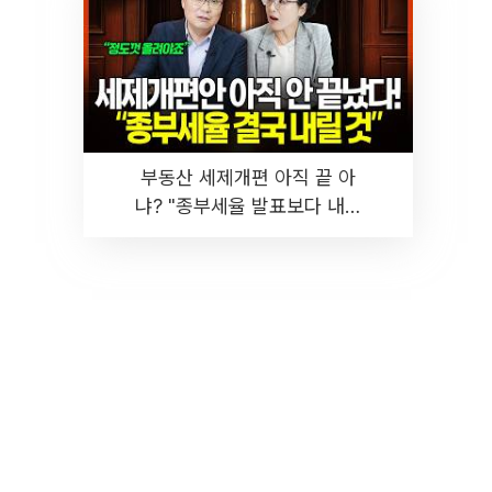
부동산 세제개편 아직 끝 아
냐? "종부세율 발표보다 내릴
것" 장기거주·양도세 전망 I 집
땅지성 I 김인만, 진미윤