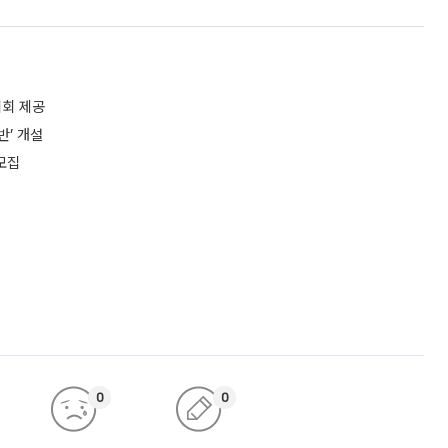
기회 제공
반’ 개설
모집
0
0