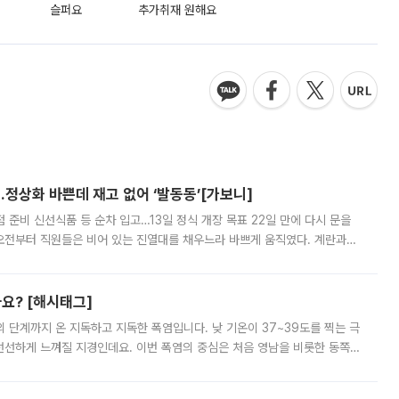
슬퍼요
추가취재 원해요
…정상화 바쁜데 재고 없어 ‘발동동’[가보니]
준비 신선식품 등 순차 입고…13일 정식 개장 목표 22일 만에 다시 문을
오전부터 직원들은 비어 있는 진열대를 채우느라 바쁘게 움직였다. 계란과
리를 잡기 시작했지만, 매장 곳곳엔 여전히 텅 빈 매대가 먼저 눈에 들어왔
까요? [해시태그]
’의 단계까지 온 지독하고 지독한 폭염입니다. 낮 기온이 37~39도를 찍는 극
 선선하게 느껴질 지경인데요. 이번 폭염의 중심은 처음 영남을 비롯한 동쪽
 북서풍이 산맥을 넘어 영남 쪽으로 내려오면서 뜨겁고 건조해졌는데요.