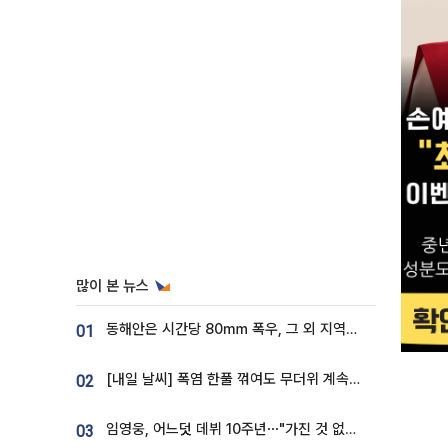
많이 본 뉴스
동해안은 시간당 80㎜ 폭우, 그 외 지역은 폭염…‘극과 극 날씨’
01
[내일 날씨] 폭염 한풀 꺾여도 무더위 계속⋯동해안 이틀 연속 비
02
임영웅, 어느덧 데뷔 10주년⋯"가진 것 없던 시절, 내 앞엔 20명의 팬뿐"
03