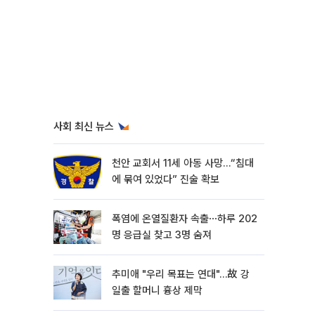
사회 최신 뉴스
천안 교회서 11세 아동 사망…“침대
에 묶여 있었다” 진술 확보
폭염에 온열질환자 속출⋯하루 202
명 응급실 찾고 3명 숨져
추미애 "우리 목표는 연대"…故 강
일출 할머니 흉상 제막